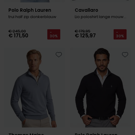
Polo Ralph Lauren
Cavallaro
trui half zip donkerblauw
Lio poloshirt lange mouw navy
€ 245,00
€ 179,95
-
-
€ 171,50
€ 125,97
30%
30%
Toevoegen aan favorieten
Toevo