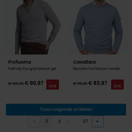
Profuomo
Cavallaro
half zip trui grijs blauw gemeleerd
Murano trui blauw ronde hals
€ 90,97
€ 83,97
-
-
€ 129,95
€ 119,95
30%
30%
Toon volgende artikelen
...
1
2
37
Vorige
Volgende
Current Page
Page
Page