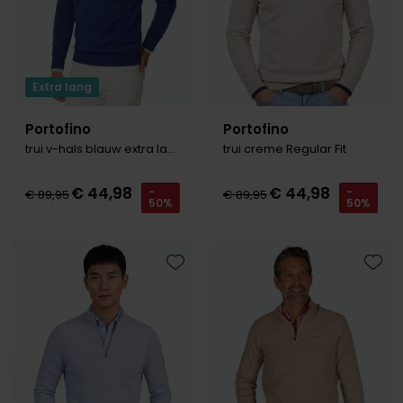
Extra lang
Portofino
Portofino
trui v-hals blauw extra lang
trui creme Regular Fit
€ 44,98
€ 44,98
-
-
€ 89,95
€ 89,95
50%
50%
Toevoegen aan favorieten
Toevo