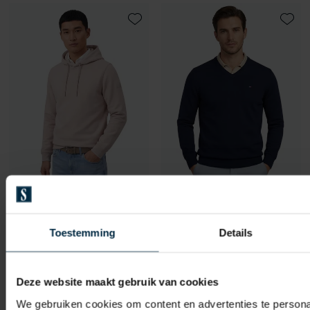
Toevoegen aan favorieten
Toevo
Cavallaro
Portofino
Murano Hoodie beige
trui v-hals donkerblauw katoen
Toestemming
Details
€ 90,97
€ 55,97
-
-
€ 129,95
€ 79,95
30%
30%
Deze website maakt gebruik van cookies
We gebruiken cookies om content en advertenties te persona