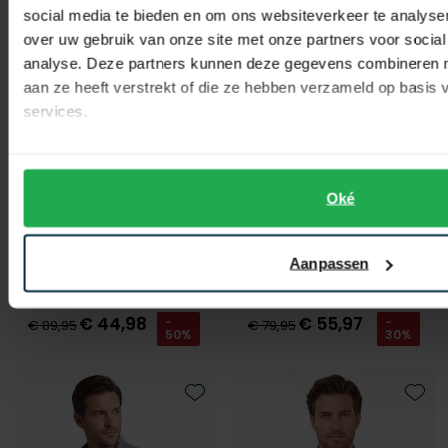
Toevoegen aan favorieten
Toevo
social media te bieden en om ons websiteverkeer te analyse
over uw gebruik van onze site met onze partners voor social
analyse. Deze partners kunnen deze gegevens combineren me
aan ze heeft verstrekt of die ze hebben verzameld op basis
services.
Oké
Portofino
Portofino
Aanpassen
trui blauw katoen
halfzip trui groen
€ 44,98
€ 55,97
-
-
€ 89,95
€ 79,95
50%
30%
Toevoegen aan favorieten
Toevo