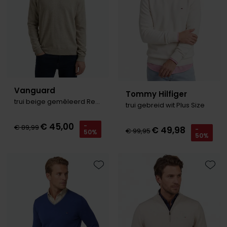
Vanguard
Tommy Hilfiger
trui beige gemêleerd Regular Fit
trui gebreid wit Plus Size
€ 45,00
-
€ 89,99
€ 49,98
-
€ 99,95
50%
50%
Toevoegen aan favorieten
Toevo