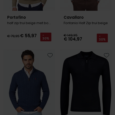
Portofino
Cavallaro
half zip trui beige met boord
Fontanio Half Zip trui beige
€ 55,97
€ 149,95
-
€ 79,95
-
€ 104,97
30%
30%
Toevoegen aan favorieten
Toevo