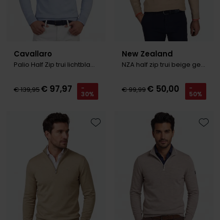
Cavallaro
New Zealand
Palio Half Zip trui lichtblauw gemeleerd
NZA half zip trui beige gebreid Ralph
€ 97,97
€ 50,00
-
-
€ 139,95
€ 99,99
30%
50%
Toevoegen aan favorieten
Toevo