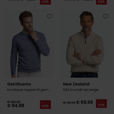
30%
50%
Toevoegen aan favorieten
Toevo
Gentiluomo
New Zealand
trui blauw regular fit gemêleerd
NZA trui half zip beige
€ 69,99
€ 189,95
-
€ 99,99
-
€ 94,98
30%
50%