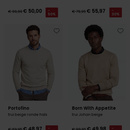
€ 50,00
€ 55,97
-
-
€ 99,99
€ 79,95
50%
30%
Toevoegen aan favorieten
Toevo
Portofino
Born With Appetite
trui beige ronde hals
trui Johan beige
€ 48,97
€ 49,98
-
-
€ 69,95
€ 99,95