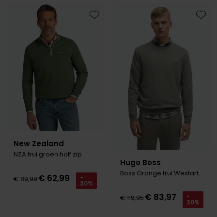
Toevoegen aan favorieten
Toevo
New Zealand
NZA trui groen half zip
Hugo Boss
Boss Orange trui Westart groen effen normale fit ronde hals
€ 62,99
-
€ 89,99
30%
€ 83,97
-
€ 119,95
30%