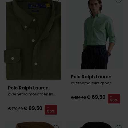
Toevoegen aan favorieten
Toevo
Polo Ralph Lauren
overhemd mint groen
Polo Ralph Lauren
overhemd mosgroen linnen
€ 69,50
-
€ 139,00
50%
€ 89,50
-
€ 179,00
50%