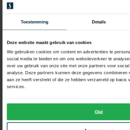
Polo Ralph Lauren
Polo Ralph Lauren
Toestemming
Details
overhemd korte mouw bruin
overhemd donkerblauw katoen
€ 175,00
€ 165,00
-
-
Deze website maakt gebruik van cookies
€ 140,00
€ 132,00
20%
20%
We gebruiken cookies om content en advertenties te persona
social media te bieden en om ons websiteverkeer te analyse
over uw gebruik van onze site met onze partners voor social
Toevoegen aan favorieten
Toevo
analyse. Deze partners kunnen deze gegevens combineren me
aan ze heeft verstrekt of die ze hebben verzameld op basis
services.
Oké