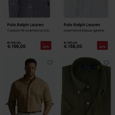
Polo Ralph Lauren
Polo Ralph Lauren
Custom Fit overhemd d.blauw linnen
overhemd blauw gestreept
€ 195,00
€ 195,00
-
-
€ 156,00
€ 156,00
20%
20%
Toevoegen aan favorieten
Toevo