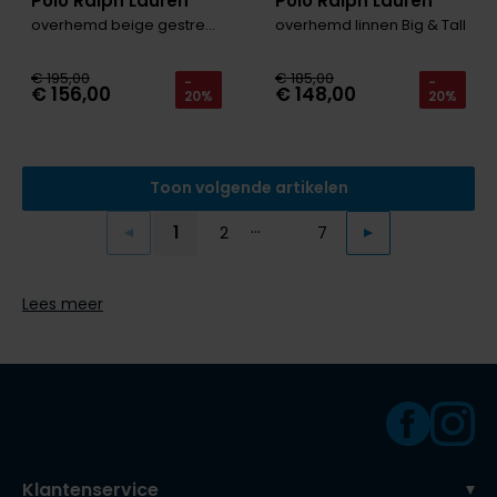
Polo Ralph Lauren
Polo Ralph Lauren
overhemd beige gestreept Big & Tall
overhemd linnen Big & Tall
€ 195,00
€ 185,00
-
-
€ 156,00
€ 148,00
20%
20%
Toon volgende artikelen
...
1
2
7
Vorige
Volgende
Current Page
Page
Page
Lees meer
Klantenservice