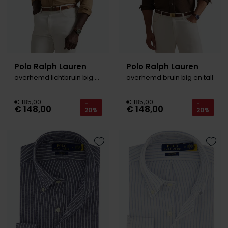
Polo Ralph Lauren
Polo Ralph Lauren
overhemd lichtbruin big en tall
overhemd bruin big en tall
€ 185,00
€ 185,00
-
-
€ 148,00
€ 148,00
20%
20%
Toevoegen aan favorieten
Toevo