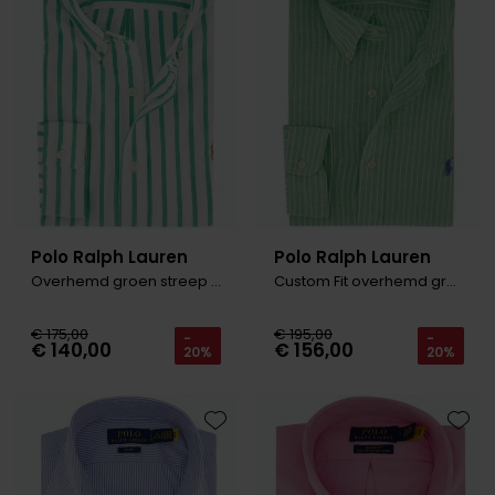
Polo Ralph Lauren
Polo Ralph Lauren
Overhemd groen streep wit
Custom Fit overhemd groen linnen
€ 175,00
€ 195,00
-
-
€ 140,00
€ 156,00
20%
20%
Toevoegen aan favorieten
Toevo