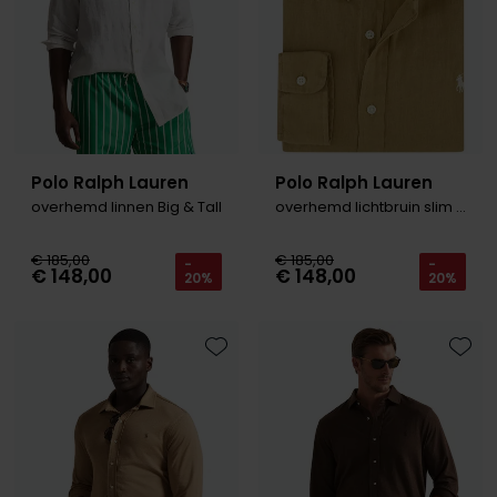
Polo Ralph Lauren
Polo Ralph Lauren
overhemd linnen Big & Tall
overhemd lichtbruin slim fit
€ 185,00
€ 185,00
-
-
€ 148,00
€ 148,00
20%
20%
Toevoegen aan favorieten
Toevo