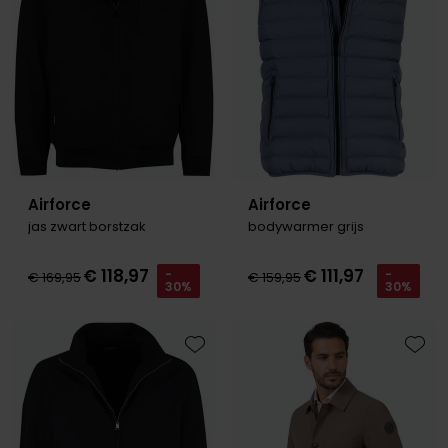
Airforce
Airforce
jas zwart borstzak
bodywarmer grijs
€ 118,97
€ 111,97
-
-
€ 169,95
€ 159,95
30%
30%
Toevoegen aan favorieten
Toevo