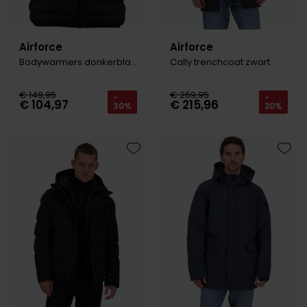
Airforce
Airforce
Bodywarmers donkerblauw
Cally trenchcoat zwart
€ 149,95
€ 269,95
-
-
€ 104,97
€ 215,96
30%
20%
Toevoegen aan favorieten
Toevo