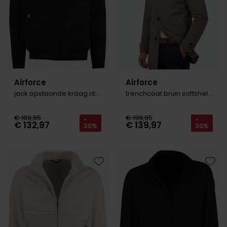
Airforce
Airforce
jack opstaande kraag rits navy
trenchcoat bruin softshell polokraag
€ 189,95
€ 199,95
-
-
€ 132,97
€ 139,97
30%
30%
Toevoegen aan favorieten
Toevo