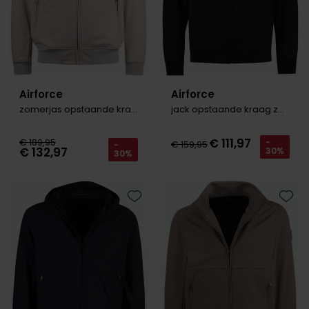
Airforce
Airforce
zomerjas opstaande kraag rits beige
jack opstaande kraag zwart rits
€ 111,97
€ 189,95
-
€ 159,95
-
€ 132,97
30%
30%
Toevoegen aan favorieten
Toevo