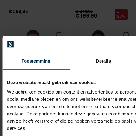
€ 299,95
€ 249,95
-
€ 199,96
20%
Toevoegen aan favorieten
Toevo
Toestemming
Details
Deze website maakt gebruik van cookies
We gebruiken cookies om content en advertenties te persona
social media te bieden en om ons websiteverkeer te analyse
over uw gebruik van onze site met onze partners voor social
analyse. Deze partners kunnen deze gegevens combineren me
Airforce
Airforce
aan ze heeft verstrekt of die ze hebben verzameld op basis
Vic puffer winterjas zwart
Zwarte winterjas Mitchell kort
services.