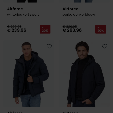
Airforce
Airforce
winterjas kort zwart
parka donkerblauw
€ 299,95
€ 329,95
-
-
€ 239,96
€ 263,96
20%
20%
Toevoegen aan favorieten
Toevo