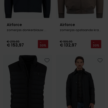
Airforce
Airforce
zomerjas donkerblauw met capuchon
zomerjas opstaande kraag rits bruin
€ 219,95
€ 189,95
-
-
€ 153,97
€ 132,97
30%
30%
Toevoegen aan favorieten
Toevo