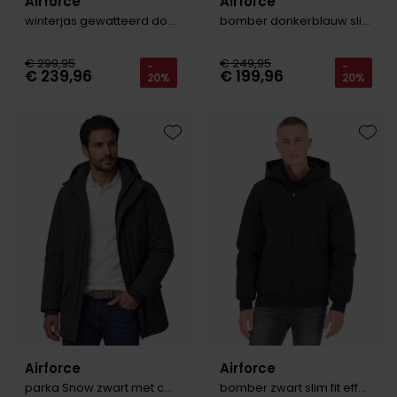
Airforce
Airforce
winterjas gewatteerd donkerblauw
bomber donkerblauw slim fit effen rits
€ 299,95
€ 249,95
-
-
€ 239,96
€ 199,96
20%
20%
Toevoegen aan favorieten
Toevo
Airforce
Airforce
parka Snow zwart met capuchon
bomber zwart slim fit effen rits