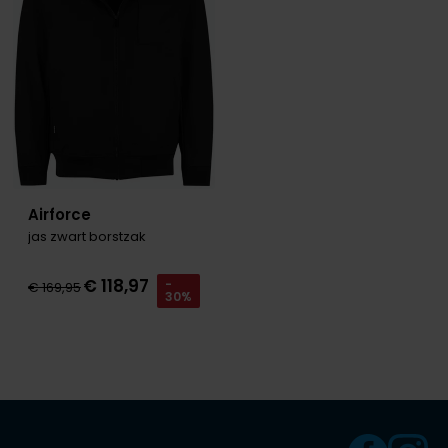
Olymp
People of Shibuya
PME Legend
Pierre Cardin
Airforce
Polo Ralph Lauren
jas zwart borstzak
Portofino
€ 118,97
-
Profuomo
€ 169,95
30%
R2
Rehab
Replay
Reset