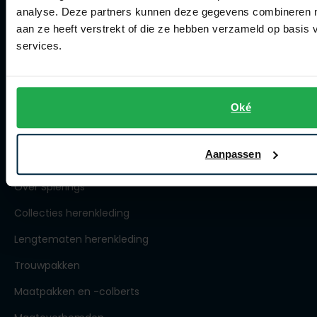
Winkel
analyse. Deze partners kunnen deze gegevens combineren me
aan ze heeft verstrekt of die ze hebben verzameld op basis
Winkel
services.
Openingstijden
Contact winkel
Oké
Contact webshop
Aanpassen
Spierings Herenmode
Over Spierings
Collecties herenkleding
Lengtematen herenkleding
Trouwpakken
Maatpakken en -colberts