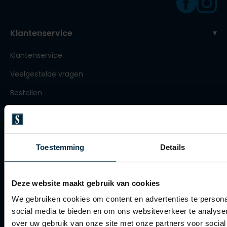
Roy Robson
Klantenservice
Schiesser
Klantenservice
Secrid
Veelgestelde vragen
Slater
Bestellen
State of Art
Betalen
Superdry
Verzenden
Thomas Maine
Toestemming
Details
Retourneren
Tommy Hilfiger
Klachtenafhandeling
Tramarossa
Deze website maakt gebruik van cookies
Actievoorwaarden
Vanguard
We gebruiken cookies om content en advertenties te persona
Artikelonderhoud
social media te bieden en om ons websiteverkeer te analyse
over uw gebruik van onze site met onze partners voor social