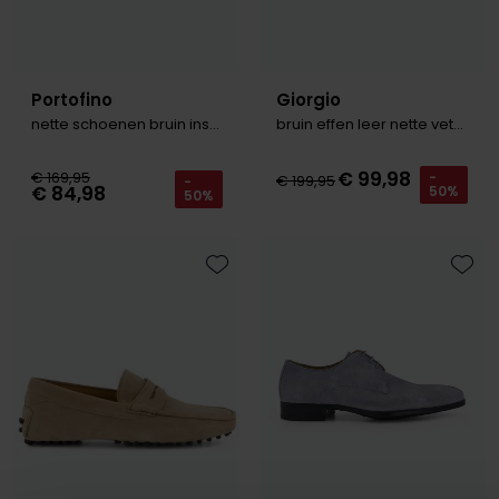
Portofino
Giorgio
nette schoenen bruin instappers
bruin effen leer nette veterschoen
€ 99,98
€ 169,95
-
€ 199,95
-
€ 84,98
50%
50%
Toevoegen aan favorieten
Toevo