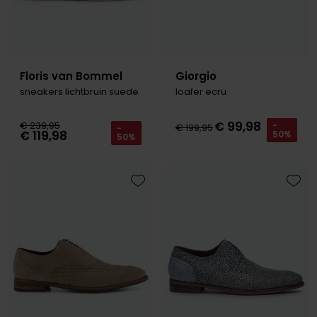
Floris van Bommel
Giorgio
sneakers lichtbruin suede
loafer ecru
€ 99,98
€ 239,95
-
€ 199,95
-
€ 119,98
50%
50%
Toevoegen aan favorieten
Toevo