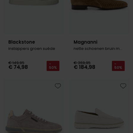
Blackstone
Magnanni
instappers groen suède
nette schoenen bruin met gesp
€ 149,95
€ 369,95
-
-
€ 74,98
€ 184,98
50%
50%
Toevoegen aan favorieten
Toevo