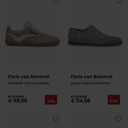
Tommy Hilfiger
Tommy Hilfiger
Toevoegen aan favorieten
Toevo
Giorgio
Vanguard
Vanguard
Lange maten
John Miller
Overhemden extra lang
La Boucle
Lacoste
Ledub
Lindenmann
Floris van Bommel
Floris van Bommel
sneaker camel suede
grijze veterschoenen
Mac
Mc Alson
€ 239,95
€ 229,95
-
-
€ 119,98
€ 114,98
50%
50%
Meyer
New Zealand
North 84
Toevoegen aan favorieten
Toevo