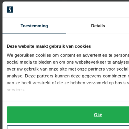
Giorgio
veterschoen lichtblauw
Toestemming
Details
Portofino
instapper beige nopen
€ 99,98
-
€ 199,95
50%
Deze website maakt gebruik van cookies
€ 169,95
-
€ 84,98
50%
We gebruiken cookies om content en advertenties te persona
social media te bieden en om ons websiteverkeer te analyse
over uw gebruik van onze site met onze partners voor social
analyse. Deze partners kunnen deze gegevens combineren me
Toevoegen aan favorieten
Toevo
aan ze heeft verstrekt of die ze hebben verzameld op basis
services.
Oké