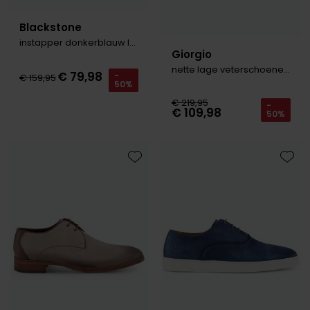
Blackstone
instapper donkerblauw laag
Giorgio
nette lage veterschoenen beige geprint leer
€ 79,98
-
€ 159,95
50%
€ 219,95
-
€ 109,98
50%
Toevoegen aan favorieten
Toevo