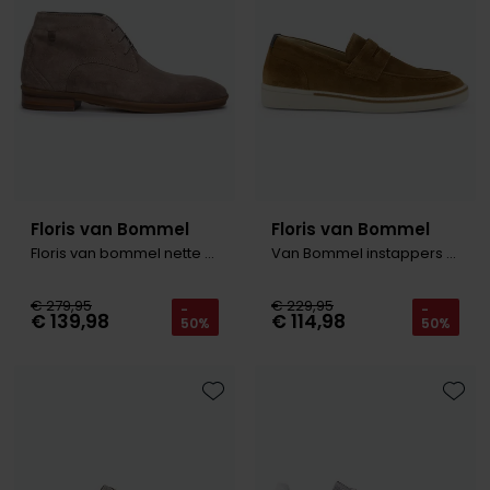
Floris van Bommel
Floris van Bommel
Floris van bommel nette schoen bruin
Van Bommel instappers bruin effen
€ 279,95
€ 229,95
-
-
€ 139,98
€ 114,98
50%
50%
Toevoegen aan favorieten
Toevo