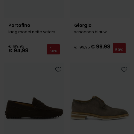
Portofino
Giorgio
laag model nette veterschoen leder taupe
schoenen blauw
€ 99,98
€ 189,95
-
€ 199,95
-
€ 94,98
50%
50%
Toevoegen aan favorieten
Toevo