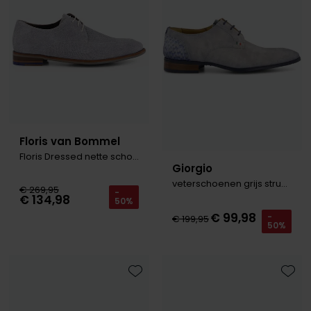
Floris van Bommel
Floris Dressed nette schoen suede lichtblauw
Giorgio
veterschoenen grijs structuur
€ 269,95
-
€ 134,98
50%
€ 99,98
-
€ 199,95
50%
Toevoegen aan favorieten
Toevo