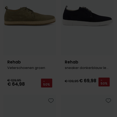
Rehab
Rehab
Veterschoenen groen
sneaker donkerblauw leer
€ 69,98
€ 129,95
-
€ 139,95
-
€ 64,98
50%
50%
Toevoegen aan favorieten
Toevo