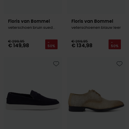
Floris van Bommel
Floris van Bommel
veterschoen bruin suede textuur
veterschoenen blauw leer
€ 299,95
€ 269,95
-
-
€ 149,98
€ 134,98
50%
50%
Toevoegen aan favorieten
Toevo