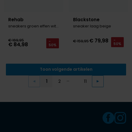
Rehab
Blackstone
sneakers groen effen witte zool OZZY
sneaker laag beige
€ 79,98
€ 169,95
-
€ 159,95
-
€ 84,98
50%
50%
Toon volgende artikelen
...
1
2
11
Vorige
Volgende
Current Page
Page
Page