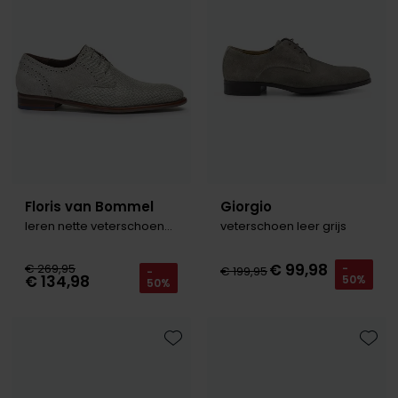
Roy Robson
Schiesser
Secrid
Slater
State of Art
Floris van Bommel
Giorgio
Superdry
leren nette veterschoenen print grijs
veterschoen leer grijs
Thomas Maine
€ 99,98
€ 269,95
-
€ 199,95
-
Tommy Hilfiger
€ 134,98
50%
50%
Tramarossa
Vanguard
Toevoegen aan favorieten
Toevo