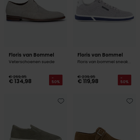
Floris van Bommel
Floris van Bommel
Veterschoenen suede
Floris van bommel sneakers grijs structuur
€ 269,95
€ 239,95
-
-
€ 134,98
€ 119,98
50%
50%
Toevoegen aan favorieten
Toevo