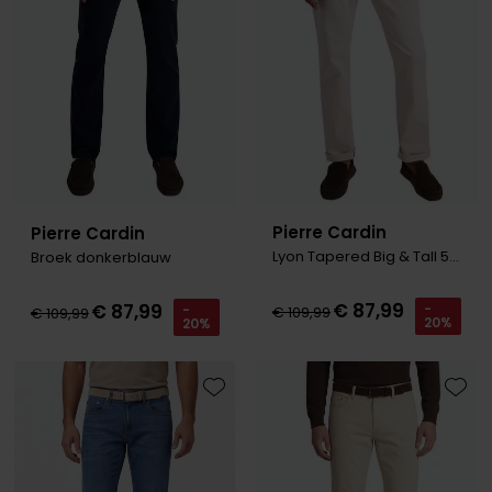
Pierre Cardin
Pierre Cardin
Lyon Tapered Big & Tall 5-p creme
Broek donkerblauw
€ 87,99
€ 87,99
-
-
€ 109,99
€ 109,99
20%
20%
Toevoegen aan favorieten
Toevo