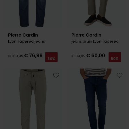
Pierre Cardin
Pierre Cardin
Lyon Tapered jeans
jeans bruin Lyon Tapered
€ 76,99
€ 60,00
-
-
€ 109,99
€ 119,99
30%
50%
Toevoegen aan favorieten
Toevo