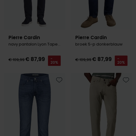
Pierre Cardin
Pierre Cardin
navy pantalon Lyon Tapered
broek 5-p donkerblauw
€ 87,99
€ 87,99
-
-
€ 109,99
€ 109,99
20%
20%
Toevoegen aan favorieten
Toevo