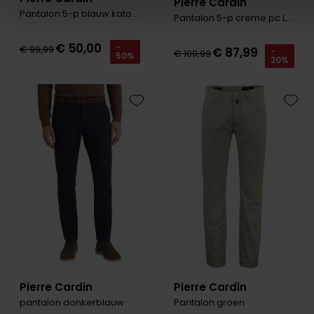
Pierre Cardin
Pantalon 5-p blauw katoen
Pantalon 5-p creme pc Lyon
€ 50,00
-
€ 99,99
€ 87,99
-
€ 109,99
50%
20%
Toevoegen aan favorieten
Toevo
Pierre Cardin
Pierre Cardin
pantalon donkerblauw
Pantalon groen