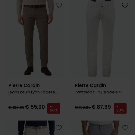
Toevoegen aan favorieten
Toevo
Pierre Cardin
Pierre Cardin
jeans bruin Lyon Tapered fit
Pantalon 5-p Perlweis C3 30940.5015
€ 55,00
€ 87,99
-
-
€ 109,99
€ 109,99
50%
20%
Toevoegen aan favorieten
Toevo