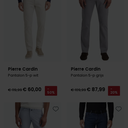
Pierre Cardin
Pierre Cardin
Pantalon 5-p wit
Pantalon 5-p grijs
€ 60,00
€ 87,99
-
-
€ 119,99
€ 109,99
50%
20%
Toevoegen aan favorieten
Toevo