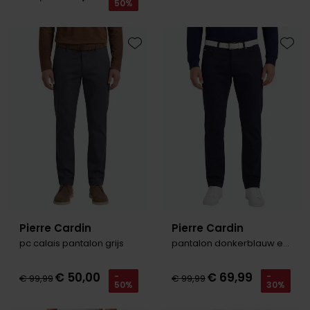
50%
Tommy Hilfiger
Tommy Hilfiger
Giorgio
Vanguard
Vanguard
Toevoegen aan favorieten
Toevo
Lange maten
John Miller
Overhemden extra lang
La Boucle
Lacoste
Ledub
Lindenmann
Mac
Pierre Cardin
Pierre Cardin
Mc Alson
pc calais pantalon grijs
pantalon donkerblauw effen
Meyer
€ 50,00
€ 69,99
-
-
New Zealand
€ 99,99
€ 99,99
50%
30%
North 84