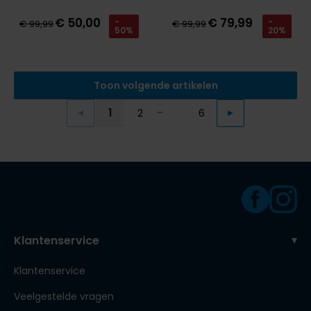
€ 50,00
€ 79,99
-
-
€ 99,99
€ 99,99
50%
20%
Toon volgende artikelen
...
1
2
6
Vorige
Volgende
Current Page
Page
Page
Klantenservice
Klantenservice
Veelgestelde vragen