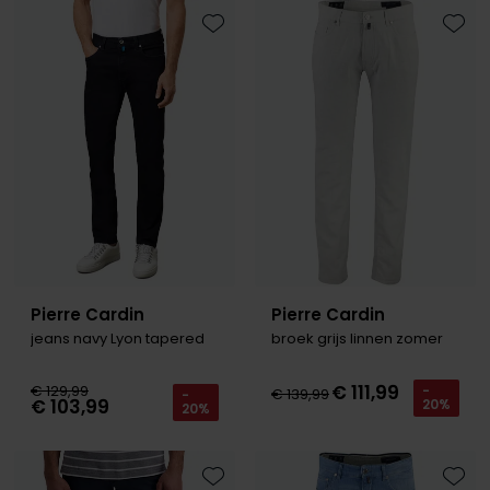
Olymp
Toevoegen aan favorieten
Toevo
People of Shibuya
PME Legend
Pierre Cardin
Polo Ralph Lauren
Portofino
Profuomo
Pierre Cardin
Pierre Cardin
jeans navy Lyon tapered
broek grijs linnen zomer
R2
Rehab
€ 111,99
€ 129,99
-
€ 139,99
-
€ 103,99
20%
20%
Replay
Reset