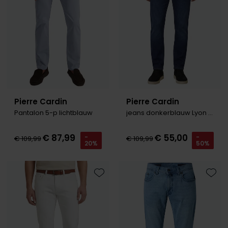
Pierre Cardin
Pierre Cardin
Pantalon 5-p lichtblauw
jeans donkerblauw Lyon Tapered
€ 87,99
€ 55,00
-
-
€ 109,99
€ 109,99
20%
50%
Toevoegen aan favorieten
Toevo