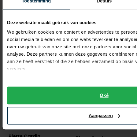
Toestemming
Details
Pierre Cardin
Pierre Cardin
jeans lichtblauw Lyon Tapered
5-p lyon tapered grijs
Deze website maakt gebruik van cookies
We gebruiken cookies om content en advertenties te persona
€ 55,00
€ 129,99
-
€ 109,99
-
€ 103,99
50%
20%
social media te bieden en om ons websiteverkeer te analyse
over uw gebruik van onze site met onze partners voor social
analyse. Deze partners kunnen deze gegevens combineren me
aan ze heeft verstrekt of die ze hebben verzameld op basis
Toevoegen aan favorieten
Toevo
services.
Oké
Aanpassen
Pierre Cardin