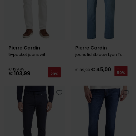
Pierre Cardin
Pierre Cardin
5-pocket jeans wit
jeans lichtblauw Lyon Tapered
€ 45,00
€ 129,99
-
€ 89,99
-
€ 103,99
50%
20%
Toevoegen aan favorieten
Toevo