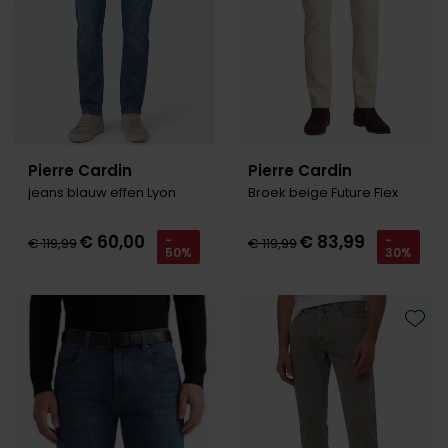
Pierre Cardin
Pierre Cardin
jeans blauw effen Lyon
Broek beige Future Flex
€ 60,00
€ 83,99
-
-
€ 119,99
€ 119,99
50%
30%
Toevoegen aan favorieten
Toevo