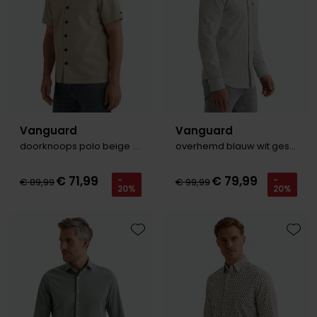
Vanguard
Vanguard
doorknoops polo beige relief
overhemd blauw wit gestreept
€ 71,99
€ 79,99
-
-
€ 89,99
€ 99,99
20%
20%
Toevoegen aan favorieten
Toevo