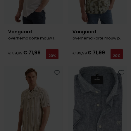
Vanguard
Vanguard
overhemd korte mouw logo wit
overhemd korte mouw print groen
€ 71,99
€ 71,99
-
-
€ 89,99
€ 89,99
20%
20%
Toevoegen aan favorieten
Toevo