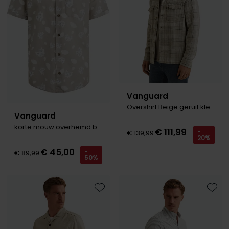
Roy Robson
Schiesser
Secrid
Slater
Vanguard
State of Art
Overshirt Beige geruit klepzakken
Vanguard
Superdry
korte mouw overhemd beige
€ 111,99
-
€ 139,99
20%
Thomas Maine
€ 45,00
-
€ 89,99
50%
Tommy Hilfiger
Tramarossa
Vanguard
Toevoegen aan favorieten
Toevo