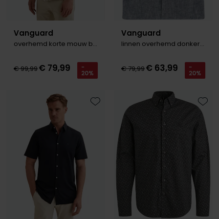
Vanguard
Vanguard
overhemd korte mouw beige strepen
linnen overhemd donkerblauw gemêleerd
€ 79,99
€ 63,99
-
-
€ 99,99
€ 79,99
20%
20%
Toevoegen aan favorieten
Toevo