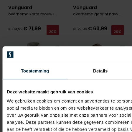
Vanguard
Vanguard
overhemd korte mouw logo navy
overhemd geprint navy bruin Slim Fit
€ 71,99
€ 63,99
-
-
€ 89,99
€ 79,99
20%
20%
Toevoegen aan favorieten
Toevo
Toestemming
Details
Deze website maakt gebruik van cookies
We gebruiken cookies om content en advertenties te persona
social media te bieden en om ons websiteverkeer te analyse
over uw gebruik van onze site met onze partners voor social
analyse. Deze partners kunnen deze gegevens combineren me
Vanguard
Vanguard
aan ze heeft verstrekt of die ze hebben verzameld op basis