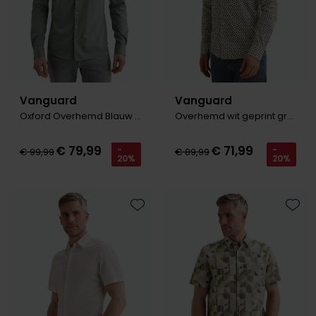
Vanguard
Vanguard
Oxford Overhemd Blauw Jersey
Overhemd wit geprint groen
€ 79,99
€ 71,99
-
-
€ 99,99
€ 89,99
20%
20%
Toevoegen aan favorieten
Toevo