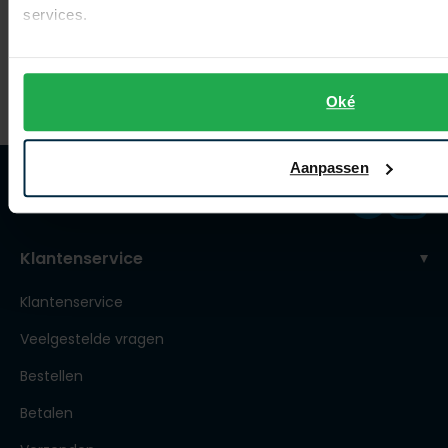
overhemd geprint creme Slim Fit
overhemd blauw jersey
services.
€ 63,99
€ 79,99
-
-
€ 79,99
€ 99,99
20%
20%
Oké
Aanpassen
Klantenservice
Klantenservice
Veelgestelde vragen
Bestellen
Betalen