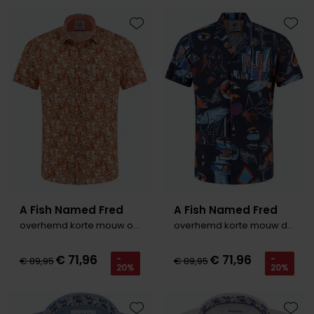
Toevoegen aan favorieten
Toevo
A Fish Named Fred
A Fish Named Fred
overhemd korte mouw oranje print
overhemd korte mouw donkerblauw
€ 71,96
€ 71,96
-
-
€ 89,95
€ 89,95
20%
20%