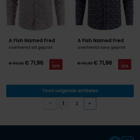
A Fish Named Fred
A Fish Named Fred
overhemd wit geprint
overhemd navy geprint
€ 71,96
€ 71,96
-
-
€ 89,95
€ 89,95
20%
20%
Toon volgende artikelen
1
2
Vorige
Volgende
Current Page
Page