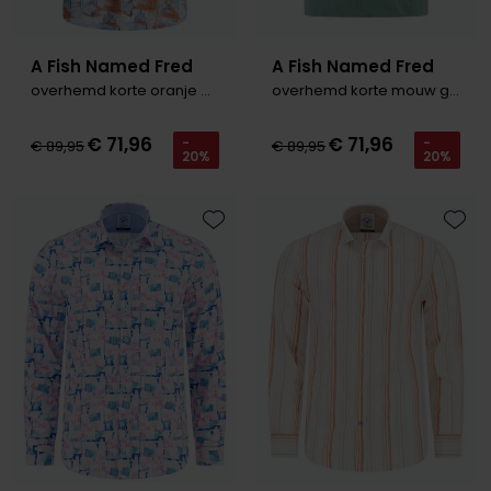
A Fish Named Fred
A Fish Named Fred
overhemd korte oranje blauw
overhemd korte mouw groen
€ 71,96
€ 71,96
-
-
€ 89,95
€ 89,95
20%
20%
Toevoegen aan favorieten
Toevo