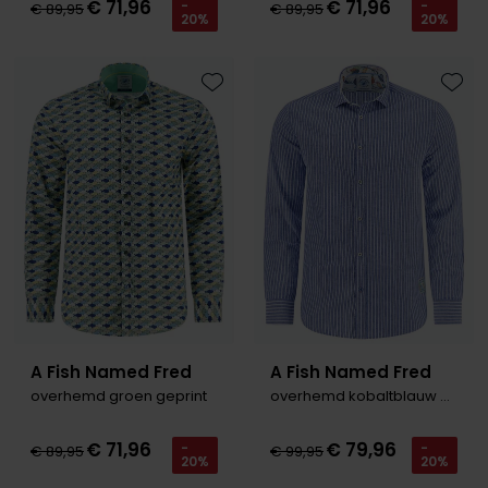
€ 71,96
€ 71,96
-
-
€ 89,95
€ 89,95
20%
20%
Toevoegen aan favorieten
Toevo
A Fish Named Fred
A Fish Named Fred
overhemd groen geprint
overhemd kobaltblauw gestreept
€ 71,96
€ 79,96
-
-
€ 89,95
€ 99,95
20%
20%