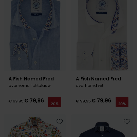
Toevoegen aan favorieten
Toevo
A Fish Named Fred
A Fish Named Fred
overhemd lichtblauw
overhemd wit
€ 79,96
€ 79,96
-
-
€ 99,95
€ 99,95
20%
20%
Toevoegen aan favorieten
Toevo