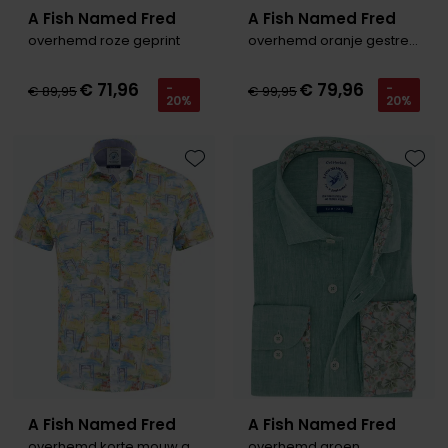
A Fish Named Fred
A Fish Named Fred
overhemd roze geprint
overhemd oranje gestreept
€ 71,96
€ 79,96
-
-
€ 89,95
€ 99,95
20%
20%
Toevoegen aan favorieten
Toevo
A Fish Named Fred
A Fish Named Fred
overhemd korte mouw geel
overhemd groen