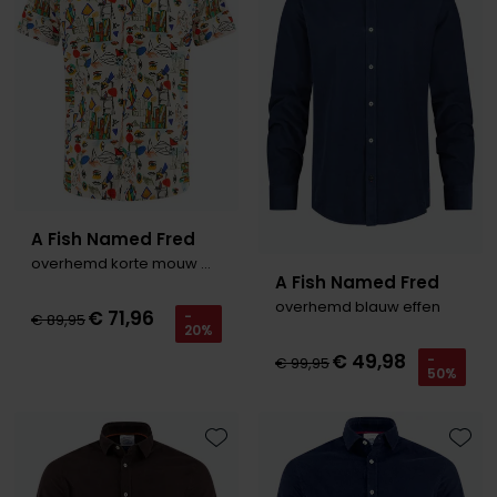
A Fish Named Fred
overhemd korte mouw multicolor
A Fish Named Fred
overhemd blauw effen
€ 71,96
-
€ 89,95
20%
€ 49,98
-
€ 99,95
50%
Toevoegen aan favorieten
Toevo