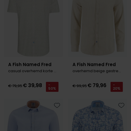
Olymp
People of Shibuya
PME Legend
Pierre Cardin
Polo Ralph Lauren
A Fish Named Fred
A Fish Named Fred
casual overhemd korte mouw beige
overhemd beige gestreept
Portofino
Profuomo
€ 39,98
€ 79,96
-
-
€ 79,95
€ 99,95
50%
20%
R2
Rehab
Toevoegen aan favorieten
Toevo
Replay
Reset