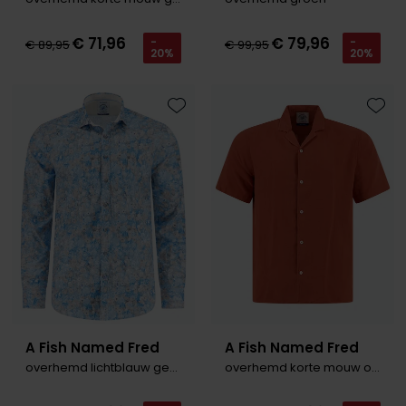
€ 71,96
€ 79,96
-
-
€ 89,95
€ 99,95
20%
20%
Toevoegen aan favorieten
Toevo
A Fish Named Fred
A Fish Named Fred
overhemd lichtblauw geprint
overhemd korte mouw oranje