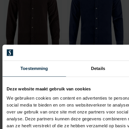
A Fish Named Fred
A Fish Named Fred
overhemd bruin effen
overhemd donkerblauw
Toestemming
Details
€ 79,96
€ 79,96
-
-
€ 99,95
€ 99,95
20%
20%
Deze website maakt gebruik van cookies
We gebruiken cookies om content en advertenties te persona
social media te bieden en om ons websiteverkeer te analyse
Toevoegen aan favorieten
Toevo
over uw gebruik van onze site met onze partners voor social
analyse. Deze partners kunnen deze gegevens combineren me
aan ze heeft verstrekt of die ze hebben verzameld op basis