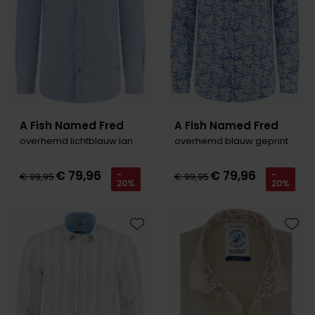
Roy Robson
Schiesser
Secrid
Slater
A Fish Named Fred
A Fish Named Fred
overhemd lichtblauw lange mouw
overhemd blauw geprint
State of Art
Superdry
€ 79,96
€ 79,96
-
-
€ 99,95
€ 99,95
20%
20%
Thomas Maine
Tommy Hilfiger
Toevoegen aan favorieten
Toevo
Tramarossa
Vanguard