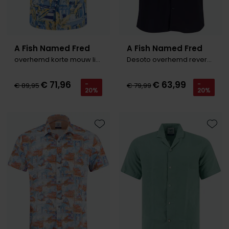
A Fish Named Fred
A Fish Named Fred
overhemd korte mouw lichtblauw
Desoto overhemd reverse kraag navy
€ 71,96
€ 63,99
-
-
€ 89,95
€ 79,99
20%
20%
Toevoegen aan favorieten
Toevo