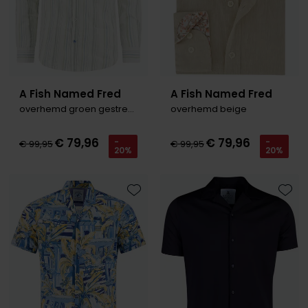
A Fish Named Fred
A Fish Named Fred
overhemd groen gestreept
overhemd beige
€ 79,96
€ 79,96
-
-
€ 99,95
€ 99,95
20%
20%
Toevoegen aan favorieten
Toevo