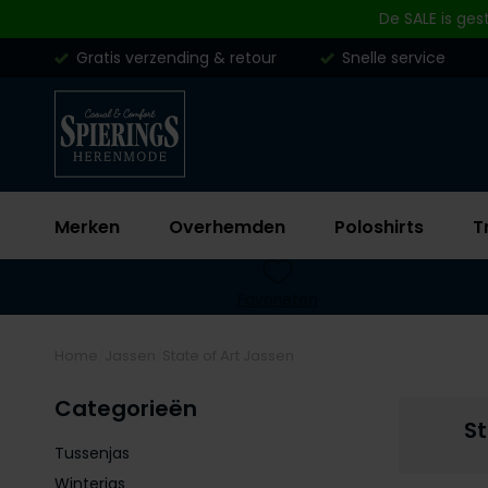
Skip to content
De SALE is ges
Gratis verzending & retour
Snelle service
Merken
Overhemden
Poloshirts
T
Favorieten
Home
Jassen
State of Art Jassen
Categorieën
St
Tussenjas
Winterjas