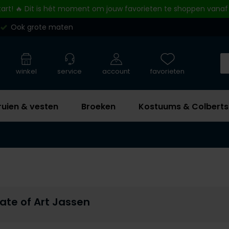
tart! 🔥 Dit is hét moment om jouw favorieten te shoppen vanaf
Ook grote maten
winkel
service
account
favorieten
ruien & vesten
Broeken
Kostuums & Colberts
ate of Art Jassen