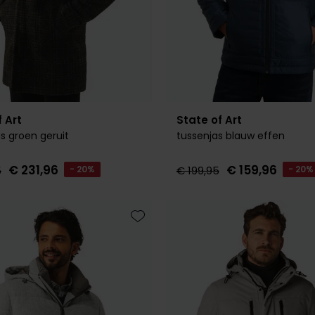
 Art
State of Art
s groen geruit
tussenjas blauw effen
€ 231,96
€ 159,96
5
- 20%
€ 199,95
- 20%
Toevoegen aan favorieten