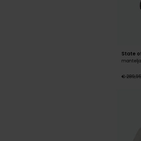
State of
mantelja
€ 289,9