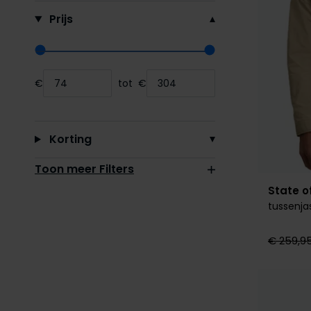
Prijs
Range slider min value
Range slider max value
€
tot
€
Minimum value input
Maximum value input
Korting
Toon meer Filters
State of
tussenja
€ 259,9