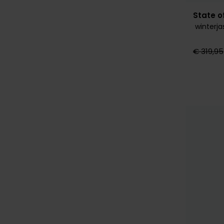
State of
winterjas
€ 319,95