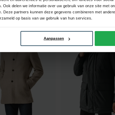
. Ook delen we informatie over uw gebruik van onze site met on
€ 119,98
€ 74,98
5
- 50%
€ 149,95
- 50%
e. Deze partners kunnen deze gegevens combineren met andere i
erzameld op basis van uw gebruik van hun services.
Toevoegen aan favorieten
Aanpassen