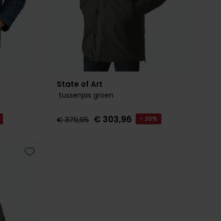
State of Art
tussenjas groen
€ 303,96
€ 379,95
- 20%
Toevoegen aan favorieten