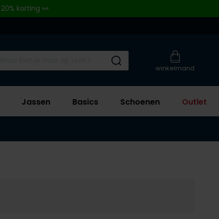
 20% korting 👀
Submit search
winkelmand
Jassen
Basics
Schoenen
Outlet