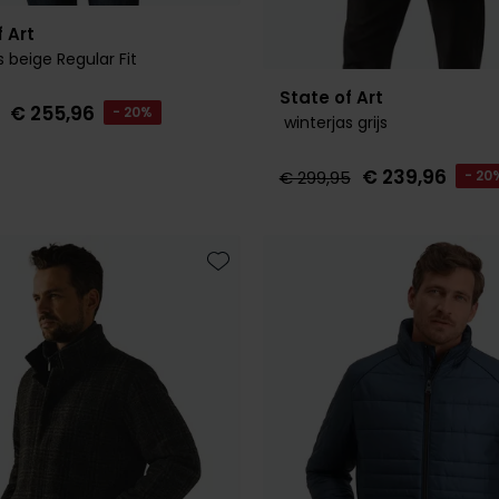
 Art
 beige Regular Fit
State of Art
€ 255,96
- 20%
winterjas grijs
€ 239,96
€ 299,95
- 20
Toevoegen aan favorieten