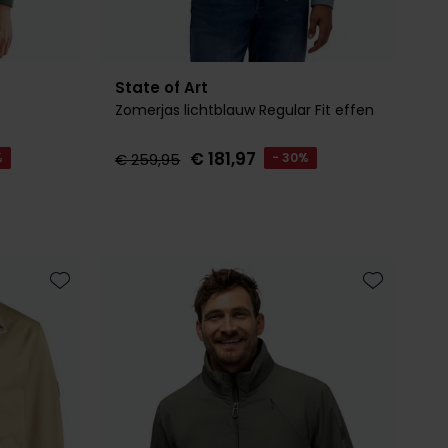
State of Art
Zomerjas lichtblauw Regular Fit effen
€ 181,97
%
€ 259,95
- 30%
Toevoegen aan favorieten
Toevoegen 