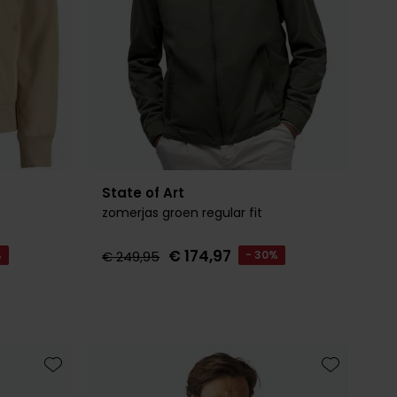
State of Art
zomerjas groen regular fit
€ 174,97
%
€ 249,95
- 30%
Toevoegen aan favorieten
Toevoegen 