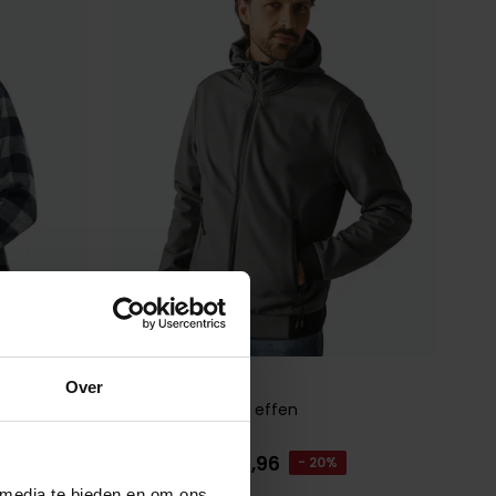
State of Art
Over
tussenjas groen effen
€ 151,96
€ 189,95
- 20%
rijs
 media te bieden en om ons