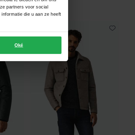
ze partners voor social
nformatie die u aan ze heeft
Toevoegen aan favorieten
Toevoegen 
Oké