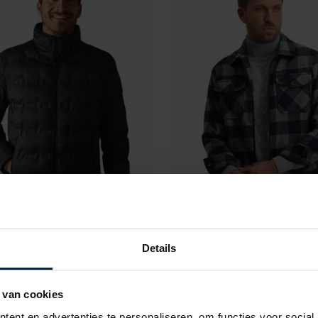
Details
 Art
State of Art
 van cookies
 zwart wijde fit polyester
geruit jack kort model navy g
s
ent en advertenties te personaliseren, om functies voor social