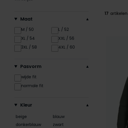
17
artikelen
Filteren op
Maat
M / 50
L / 52
XL / 54
XXL / 56
3XL / 58
4XL / 60
Pasvorm
wijde fit
normale fit
Kleur
beige
blauw
donkerblauw
zwart