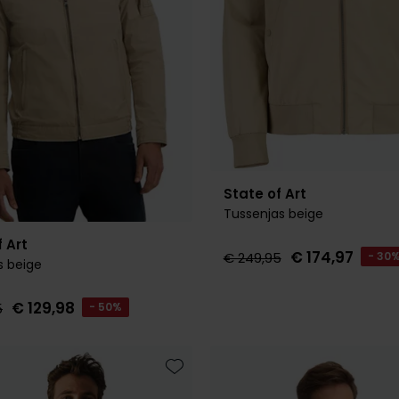
State of Art
Tussenjas beige
 Art
€ 174,97
€ 249,95
- 30
s beige
€ 129,98
5
- 50%
Toevoegen aan favorieten