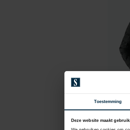
Toestemming
State of
Deze website maakt gebruik
winterjas
effen rit
We gebruiken cookies om cont