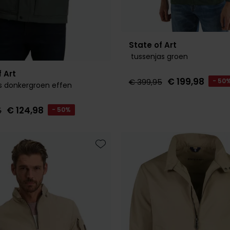
State of Art
tussenjas groen
 Art
€ 199,98
€ 399,95
- 50
s donkergroen effen
€ 124,98
5
- 50%
Toevoegen aan favorieten