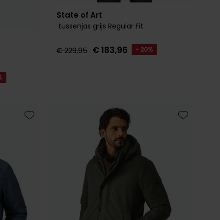
State of Art
tussenjas grijs Regular Fit
€ 183,96
€ 229,95
- 20%
%
Toevoegen aan favorieten
Toevoegen 