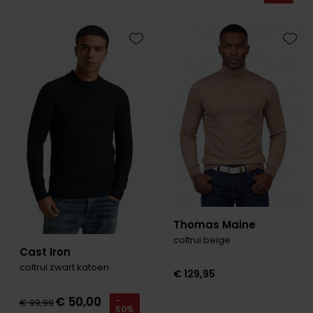
Roy Robson
Toevoegen aan favorieten
Toevo
Schiesser
Secrid
Slater
State of Art
Superdry
Thomas Maine
Tommy Hilfiger
Thomas Maine
coltrui beige
Tramarossa
Cast Iron
Vanguard
coltrui zwart katoen
€ 129,95
€ 50,00
-
€ 99,99
50%