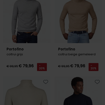
Portofino
Portofino
coltrui grijs
coltrui beige gemeleerd
€ 79,96
€ 79,96
-
-
€ 99,95
€ 99,95
20%
20%
Toevoegen aan favorieten
Toevo