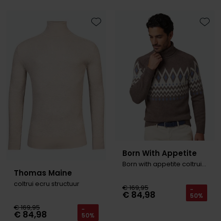
Tommy Hilfiger
Tommy Hilfiger
Giorgio
Vanguard
Vanguard
Toevoegen aan favorieten
Toevo
Lange maten
John Miller
Overhemden extra lang
La Boucle
Lacoste
Ledub
Lindenmann
Mac
Born With Appetite
Mc Alson
Born with appetite coltrui bruin wo
Thomas Maine
Meyer
coltrui ecru structuur
€ 169,95
-
€ 84,98
50%
New Zealand
€ 169,95
-
€ 84,98
North 84
50%