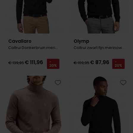
Cavallaro
Olymp
Coltrui Donkerbruin merinowol
Coltrui zwart fijn merinowol
€ 111,96
€ 87,96
-
-
€ 139,95
€ 109,95
20%
20%
Toevoegen aan favorieten
Toevo