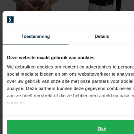
Profuomo
coltrui zwart
Toestemming
Details
Butcher of Blue
coltrui beige effen merinowol
€ 87,96
-
€ 109,95
20%
Deze website maakt gebruik van cookies
€ 149,95
-
€ 74,98
50%
We gebruiken cookies om content en advertenties te persona
social media te bieden en om ons websiteverkeer te analyse
over uw gebruik van onze site met onze partners voor social
analyse. Deze partners kunnen deze gegevens combineren me
Toevoegen aan favorieten
Toevo
aan ze heeft verstrekt of die ze hebben verzameld op basis
services.
Oké