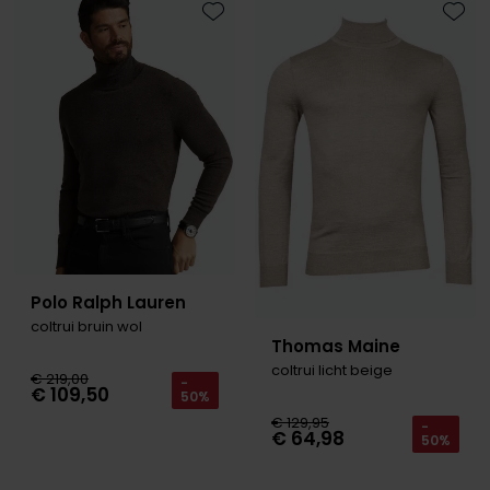
Toevoegen aan favorieten
Toevo
Polo Ralph Lauren
coltrui bruin wol
Thomas Maine
coltrui licht beige
€ 219,00
-
€ 109,50
50%
€ 129,95
-
€ 64,98
50%