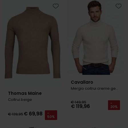
Toevoegen aan favorieten
Toevo
Cavallaro
Mergio coltrui creme gebreid
Thomas Maine
Coltrui beige
€ 149,95
-
€ 119,96
20%
€ 69,98
-
€ 139,95
50%