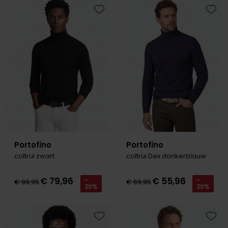
Toevoegen aan favorieten
Toevo
Portofino
Portofino
coltrui zwart
coltrui Dex donkerblauw
€ 79,96
€ 55,96
-
-
€ 99,95
€ 69,95
20%
20%
Toevoegen aan favorieten
Toevo