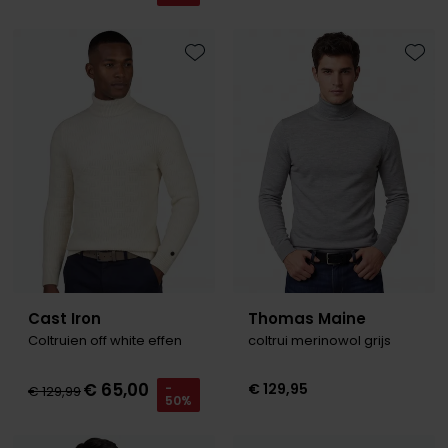
Toevoegen aan favorieten
Toevo
Cast Iron
Thomas Maine
Coltruien off white effen
coltrui merinowol grijs
€ 65,00
€ 129,95
-
€ 129,99
50%