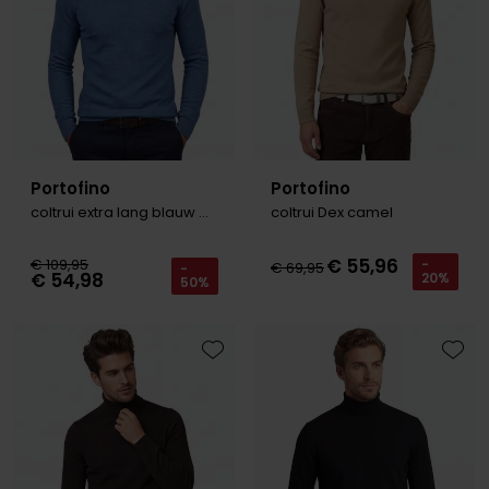
Portofino
Portofino
coltrui extra lang blauw wol
coltrui Dex camel
€ 55,96
€ 109,95
-
€ 69,95
-
€ 54,98
20%
50%
Toevoegen aan favorieten
Toevo