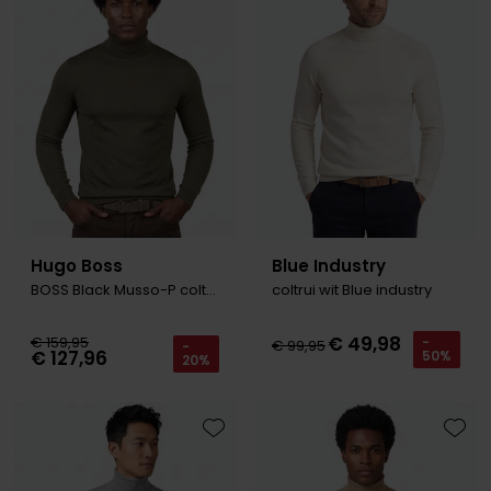
Hugo Boss
Blue Industry
BOSS Black Musso-P coltrui groen
coltrui wit Blue industry
€ 49,98
€ 159,95
-
€ 99,95
-
€ 127,96
50%
20%
Toevoegen aan favorieten
Toevo