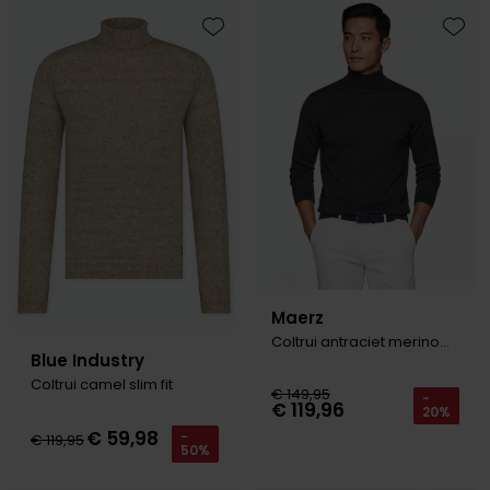
Toevoegen aan favorieten
Toevo
Maerz
Coltrui antraciet merinowol
Blue Industry
Coltrui camel slim fit
€ 149,95
-
€ 119,96
20%
€ 59,98
-
€ 119,95
50%