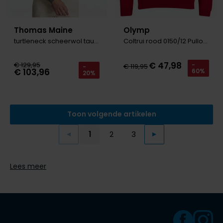
Thomas Maine
Olymp
turtleneck scheerwol taupe
Coltrui rood 0150/12 Pullover
€ 47,98
€ 129,95
-
€ 119,95
-
€ 103,96
60%
20%
Toon volgende artikelen
1
2
3
Vorige
Volgende
Current Page
Page
Page
Lees meer