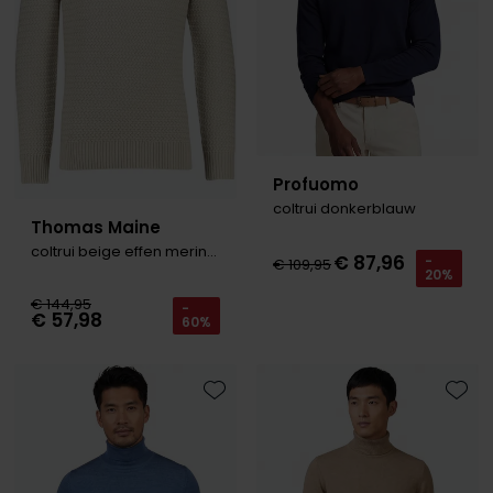
Profuomo
coltrui donkerblauw
Thomas Maine
coltrui beige effen merinowol
€ 87,96
-
€ 109,95
20%
€ 144,95
-
€ 57,98
60%
Toevoegen aan favorieten
Toevo