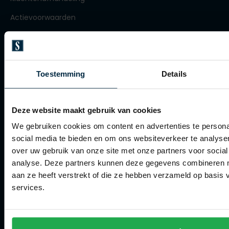
Olymp
Actievoorwaarden
Artikelonderhoud
People of Shibuya
Winkel
Toestemming
Details
PME Legend
Winkel
Pierre Cardin
Openingstijden
Polo Ralph Lauren
Deze website maakt gebruik van cookies
Contact winkel
We gebruiken cookies om content en advertenties te persona
Portofino
social media te bieden en om ons websiteverkeer te analyse
Contact webshop
Profuomo
over uw gebruik van onze site met onze partners voor social
analyse. Deze partners kunnen deze gegevens combineren me
R2
Spierings Herenmode
aan ze heeft verstrekt of die ze hebben verzameld op basis
Rehab
services.
Over Spierings
Replay
Collecties herenkleding
Reset