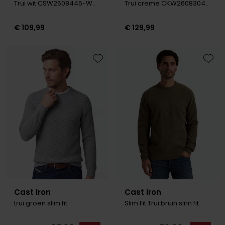
Trui wit CSW2608445-White Down
Trui creme CKW2608304-White Down
€ 109,99
€ 129,99
Toevoegen aan favorieten
Toevo
Cast Iron
Cast Iron
trui groen slim fit
Slim Fit Trui bruin slim fit