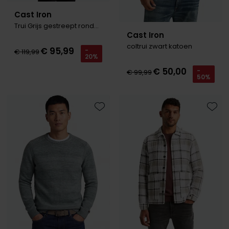
Cast Iron
Trui Grijs gestreept ronde hals
Cast Iron
coltrui zwart katoen
€ 95,99
-
€ 119,99
20%
€ 50,00
-
€ 99,99
50%
Toevoegen aan favorieten
Toevo