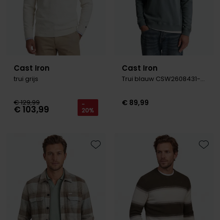
Cast Iron
Cast Iron
trui grijs
Trui blauw CSW2608431-Blue Mirage
€ 129,99
€ 89,99
-
€ 103,99
20%
Toevoegen aan favorieten
Toevo