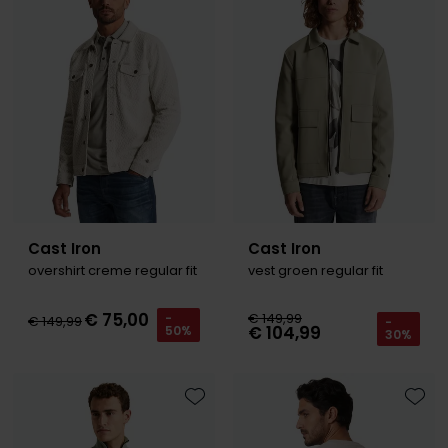
Toevoegen aan favorieten
Toevo
Olymp
People of Shibuya
PME Legend
Pierre Cardin
Polo Ralph Lauren
Cast Iron
Cast Iron
Portofino
overshirt creme regular fit
vest groen regular fit
Profuomo
€ 75,00
€ 149,99
-
R2
€ 149,99
-
€ 104,99
50%
30%
Rehab
Replay
Toevoegen aan favorieten
Toevo
Reset