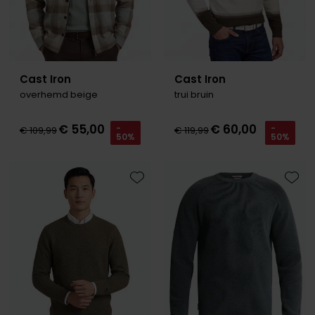
Cast Iron
Cast Iron
overhemd beige
trui bruin
€ 55,00
€ 60,00
-
-
€ 109,99
€ 119,99
50%
50%
Toevoegen aan favorieten
Toevo