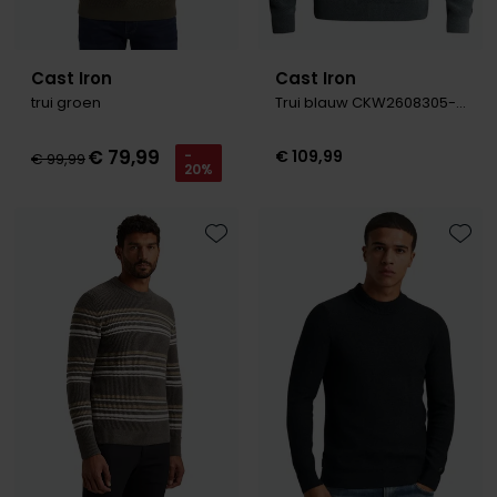
Cast Iron
Cast Iron
trui groen
Trui blauw CKW2608305-Blue Mirage
€ 79,99
€ 109,99
-
€ 99,99
20%
Toevoegen aan favorieten
Toevo