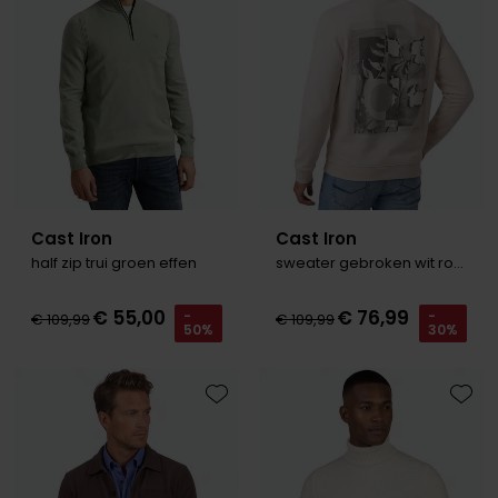
Roy Robson
Schiesser
Secrid
Slater
State of Art
Cast Iron
Cast Iron
half zip trui groen effen
sweater gebroken wit ronde hals
Superdry
Thomas Maine
€ 55,00
€ 76,99
-
-
€ 109,99
€ 109,99
50%
30%
Tommy Hilfiger
Tramarossa
Toevoegen aan favorieten
Toevo
Vanguard