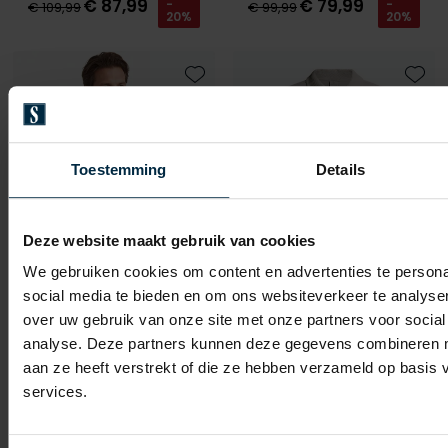
€ 87,99
€ 79,99
-
-
€ 109,99
€ 99,99
20%
20%
Toevoegen aan favorieten
Toevo
Toestemming
Details
Deze website maakt gebruik van cookies
We gebruiken cookies om content en advertenties te persona
social media te bieden en om ons websiteverkeer te analyse
over uw gebruik van onze site met onze partners voor social
Cast Iron
Cast Iron
analyse. Deze partners kunnen deze gegevens combineren me
Overshirt khaki
Overshirt grijs CSW2608435-Harbor Mist
aan ze heeft verstrekt of die ze hebben verzameld op basis
services.
€ 159,99
€ 139,99
-
€ 127,99
20%