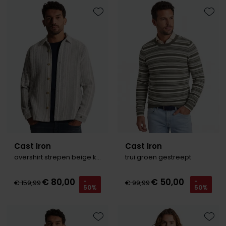
Tommy Hilfiger
Tommy Hilfiger
Giorgio
Toevoegen aan favorieten
Toevo
Vanguard
Vanguard
Lange maten
John Miller
Overhemden extra lang
La Boucle
Lacoste
Ledub
Lindenmann
Cast Iron
Cast Iron
Mac
overshirt strepen beige katoen
trui groen gestreept
Mc Alson
€ 80,00
€ 50,00
-
-
€ 159,99
€ 99,99
Meyer
50%
50%
New Zealand
North 84