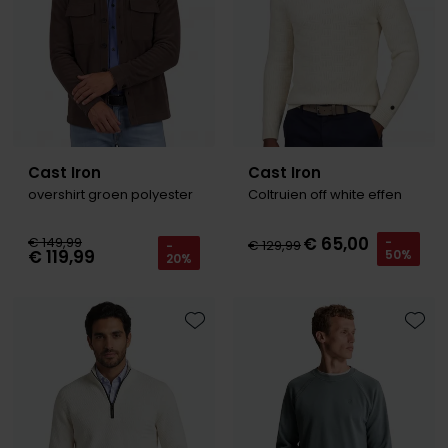
Cast Iron
Cast Iron
overshirt groen polyester
Coltruien off white effen
€ 65,00
€ 149,99
-
€ 129,99
-
€ 119,99
50%
20%
Toevoegen aan favorieten
Toevo