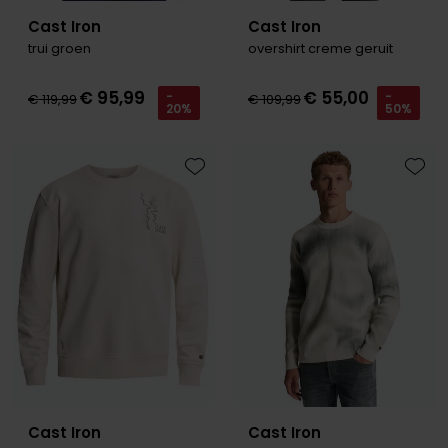
Cast Iron
Cast Iron
trui groen
overshirt creme geruit
€ 95,99
€ 55,00
-
-
€ 119,99
€ 109,99
20%
50%
Toevoegen aan favorieten
Toevo
Cast Iron
Cast Iron