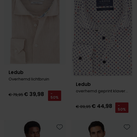
Ledub
Overhemd lichtbruin
Ledub
overhemd geprint klavertjes
€ 39,98
-
€ 79,95
50%
€ 44,98
-
€ 89,95
50%
Toevoegen aan favorieten
Toevo