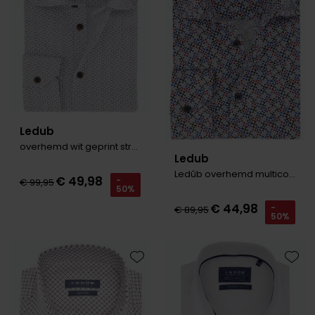
Ledub
overhemd wit geprint stretch
Ledub
Ledûb overhemd multicolor printje
€ 49,98
-
€ 99,95
50%
€ 44,98
-
€ 89,95
50%
Toevoegen aan favorieten
Toevo