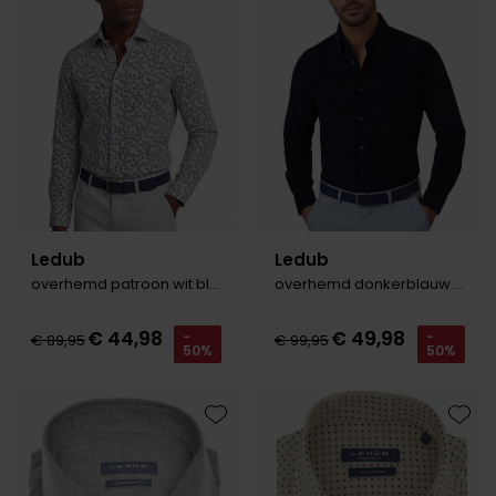
Ledub
Ledub
overhemd patroon wit blauw geprint
overhemd donkerblauw corduroy
€ 44,98
€ 49,98
-
-
€ 89,95
€ 99,95
50%
50%
Toevoegen aan favorieten
Toevo