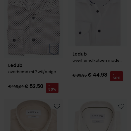
Ledub
overhemd katoen modern fit
Ledub
overhemd ml 7 wit/beige
€ 44,98
-
€ 89,95
50%
€ 52,50
-
€ 105,00
50%
Toevoegen aan favorieten
Toevo