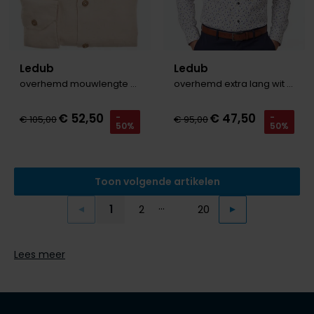
Ledub
Ledub
overhemd mouwlengte 7 lichtbruin
overhemd extra lang wit geprint
€ 52,50
€ 47,50
-
-
€ 105,00
€ 95,00
50%
50%
Toon volgende artikelen
...
1
2
20
Vorige
Volgende
Current Page
Page
Page
Lees meer