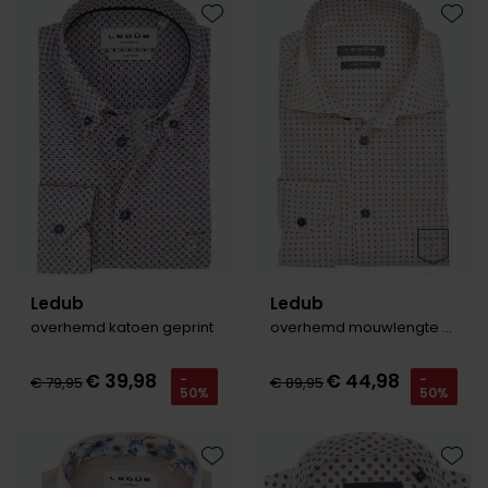
Toevoegen aan favorieten
Toevo
Ledub
Ledub
overhemd katoen geprint
overhemd mouwlengte 7 beige Modern Fit New
€ 39,98
€ 44,98
-
-
€ 79,95
€ 89,95
50%
50%
Toevoegen aan favorieten
Toevo