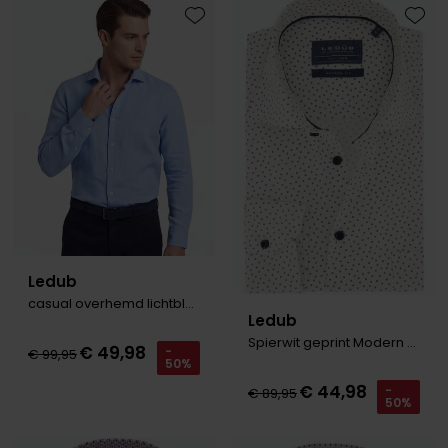
Toevoegen aan favorieten
Toevo
Ledub
casual overhemd lichtblauw Modern Fit New
Ledub
Spierwit geprint Modern Fit overhemd
€ 49,98
-
€ 99,95
50%
€ 44,98
-
€ 89,95
50%