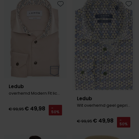
Toevoegen aan favorieten
Toevo
Ledub
overhemd Modern Fit lichtbruin
Ledub
Wit overhemd geel geprint
€ 49,98
-
€ 99,95
50%
€ 49,98
-
€ 99,95
50%