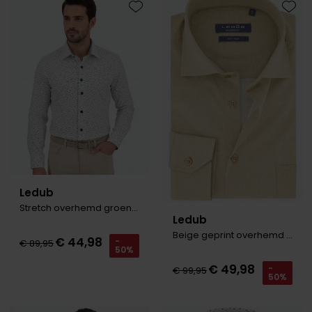
Toevoegen aan favorieten
Toevo
Ledub
Stretch overhemd groen dessin
Ledub
Beige geprint overhemd borstzak
€ 44,98
-
€ 89,95
50%
€ 49,98
-
€ 99,95
50%