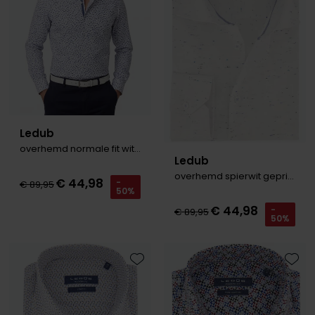
Ledub
overhemd normale fit wit blauw geprint katoen
Ledub
overhemd spierwit geprint
€ 44,98
-
€ 89,95
50%
€ 44,98
-
€ 89,95
50%
Toevoegen aan favorieten
Toevo