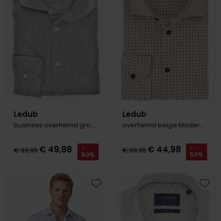
Ledub
Ledub
business overhemd groen Modern Fit New
overhemd beige Modern Fit New
€ 49,98
€ 44,98
-
-
€ 99,95
€ 89,95
50%
50%
Toevoegen aan favorieten
Toevo