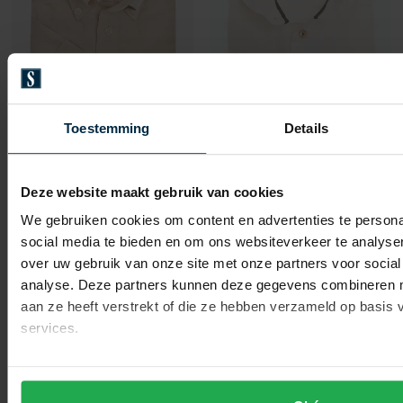
Toestemming
Details
Ledub
Ledub
overhemd korte mouw lichtbruin
overhemd ml 7 antiekwit
Deze website maakt gebruik van cookies
We gebruiken cookies om content en advertenties te persona
€ 42,50
€ 57,50
-
-
€ 85,00
€ 115,00
50%
50%
social media te bieden en om ons websiteverkeer te analyse
over uw gebruik van onze site met onze partners voor social
analyse. Deze partners kunnen deze gegevens combineren me
aan ze heeft verstrekt of die ze hebben verzameld op basis
Toevoegen aan favorieten
Toevo
services.