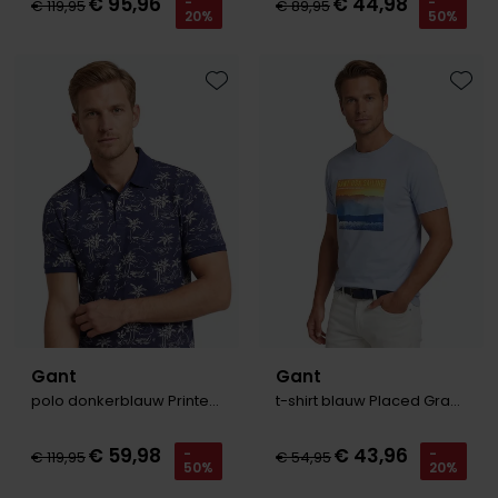
€ 95,96
€ 44,98
-
-
€ 119,95
€ 89,95
20%
50%
Toevoegen aan favorieten
Toevo
Gant
Gant
polo donkerblauw Printed Polo 2-knoops
t-shirt blauw Placed Graphic
€ 59,98
€ 43,96
-
-
€ 119,95
€ 54,95
50%
20%