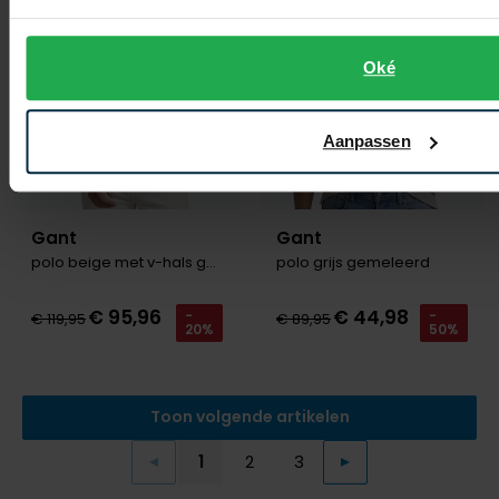
Oké
Aanpassen
Gant
Gant
polo beige met v-hals gemêleerd
polo grijs gemeleerd
€ 95,96
€ 44,98
-
-
€ 119,95
€ 89,95
20%
50%
Toon volgende artikelen
1
2
3
Vorige
Volgende
Current Page
Page
Page