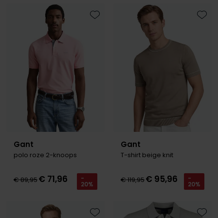
Toevoegen aan favorieten
Toevo
Gant
Gant
polo roze 2-knoops
T-shirt beige knit
€ 71,96
€ 95,96
-
-
€ 89,95
€ 119,95
20%
20%