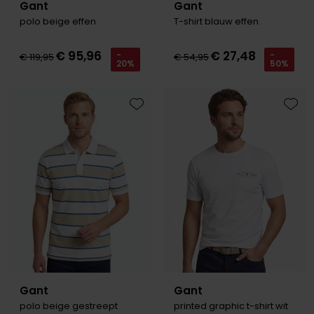
Gant
Gant
polo beige effen
T-shirt blauw effen
€ 95,96
€ 27,48
-
-
€ 119,95
€ 54,95
20%
50%
Toevoegen aan favorieten
Toevo
Gant
Gant
polo beige gestreept
printed graphic t-shirt wit