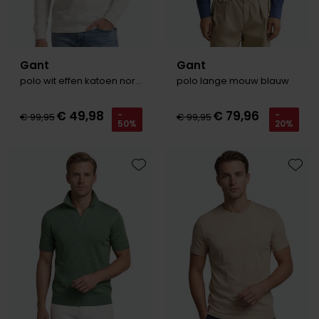
Gant
Gant
polo wit effen katoen normale fit
polo lange mouw blauw
€ 49,98
€ 79,96
-
-
€ 99,95
€ 99,95
50%
20%
Toevoegen aan favorieten
Toevo