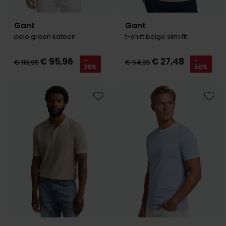
Gant
Gant
polo groen katoen
t-shirt beige slim fit
€ 95,96
€ 27,48
-
-
€ 119,95
€ 54,95
20%
50%
Toevoegen aan favorieten
Toevo