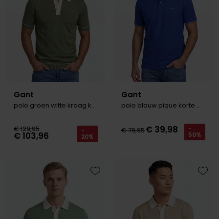
Gant
Gant
polo groen witte kraag knit
polo blauw pique korte mouw
€ 39,98
€ 129,95
-
€ 79,95
-
€ 103,96
50%
20%
Toevoegen aan favorieten
Toevo