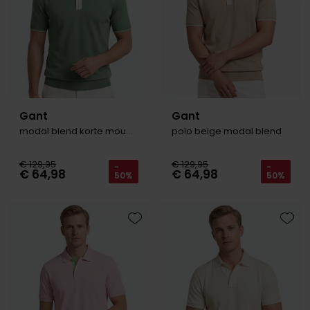
Gant
Gant
modal blend korte mouwen polo groen creme
polo beige modal blend
€ 129,95
€ 129,95
-
-
€ 64,98
€ 64,98
50%
50%
Toevoegen aan favorieten
Toevo