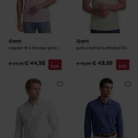
Gant
Gant
regular fit 2 knoops polo roze
polo creme Sunfaded SS Polo effen
€ 44,98
€ 49,98
-
-
€ 89,95
€ 99,95
50%
50%
Toevoegen aan favorieten
Toevo