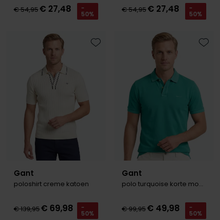
Tommy Hilfiger
Tommy Hilfiger
€ 27,48
€ 27,48
-
-
€ 54,95
€ 54,95
50%
50%
Giorgio
Vanguard
Vanguard
Lange maten
Toevoegen aan favorieten
Toevo
John Miller
Overhemden extra lang
La Boucle
Lacoste
Ledub
Lindenmann
Mac
Mc Alson
Gant
Gant
Meyer
poloshirt creme katoen
polo turquoise korte mouw 2-knoops
New Zealand
€ 69,98
€ 49,98
-
-
€ 139,95
€ 99,95
North 84
50%
50%