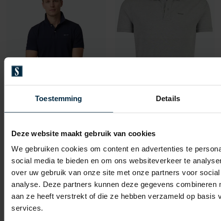
Toevoegen aan favorieten
Toevo
Toestemming
Details
Gant
Gant
Deze website maakt gebruik van cookies
polo donkerblauw effen katoen wijde fit
Poloshirt grijs
We gebruiken cookies om content en advertenties te persona
€ 71,96
€ 71,96
-
-
social media te bieden en om ons websiteverkeer te analyse
€ 89,95
€ 89,95
20%
20%
over uw gebruik van onze site met onze partners voor social
analyse. Deze partners kunnen deze gegevens combineren me
aan ze heeft verstrekt of die ze hebben verzameld op basis
Toevoegen aan favorieten
Toevo
services.