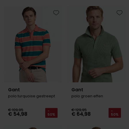
Olymp
Toevoegen aan favorieten
Toevo
People of Shibuya
PME Legend
Pierre Cardin
Polo Ralph Lauren
Portofino
Profuomo
Gant
Gant
R2
polo turquoise gestreept
polo groen effen
Rehab
€ 109,95
€ 129,95
-
-
Replay
€ 54,98
€ 64,98
50%
50%
Reset