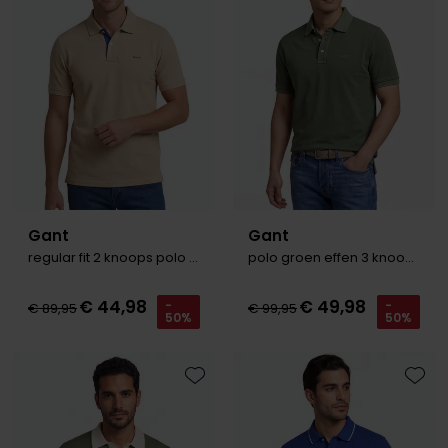
Gant
Gant
regular fit 2 knoops polo beige
polo groen effen 3 knoops Sunfaded SS Polo
€ 44,98
€ 49,98
-
-
€ 89,95
€ 99,95
50%
50%
Toevoegen aan favorieten
Toevo