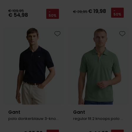
€ 19,98
€ 109,95
-
€ 39,95
-
€ 54,98
50%
50%
Toevoegen aan favorieten
Toevo
Gant
Gant
polo donkerblauw 3-knoops
regular fit 2 knoops polo groen