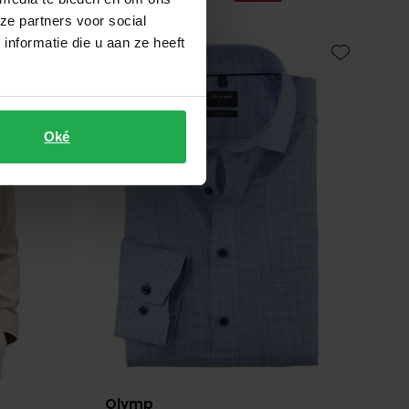
ze partners voor social
nformatie die u aan ze heeft
Toevoegen aan favorieten
Toevoegen 
Oké
Olymp