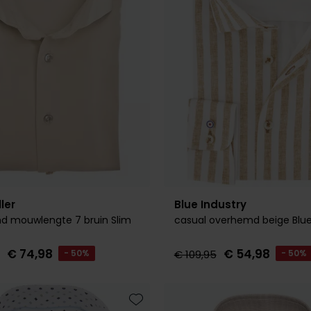
ler
Blue Industry
d mouwlengte 7 bruin Slim
casual overhemd beige Blue
€ 74,98
€ 54,98
- 50%
€ 109,95
- 50%