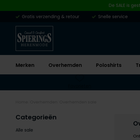
Skip to content
De SALE is ges
Gratis verzending & retour
Snelle service
Merken
Overhemden
Poloshirts
T
Favorieten
Home
Overhemden
Overhemden sale
Categorieën
O
Alle sale
Ont