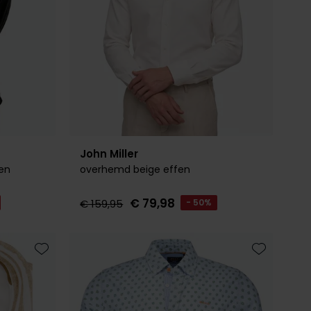
John Miller
en
overhemd beige effen
€ 79,98
€ 159,95
- 50%
Toevoegen aan favorieten
Toevoegen 