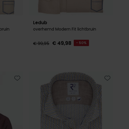
Ledub
bruin
overhemd Modern Fit lichtbruin
€ 49,98
€ 99,95
- 50%
Toevoegen aan favorieten
Toevoegen 