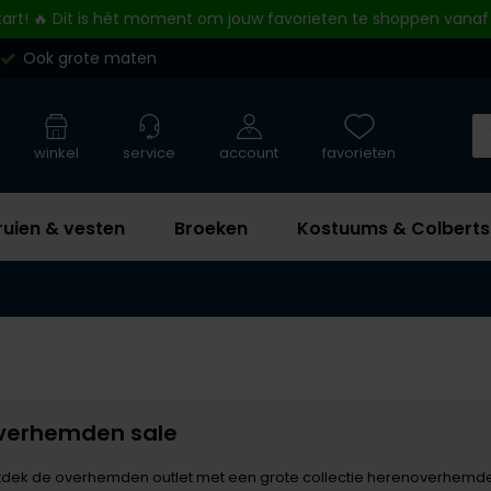
tart! 🔥 Dit is hét moment om jouw favorieten te shoppen vanaf
Ook grote maten
winkel
service
account
favorieten
ruien & vesten
Broeken
Kostuums & Colberts
verhemden sale
dek de overhemden outlet met een grote collectie herenoverhemden in 