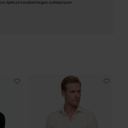
r tijdloze kwaliteit tegen outletprijzen.
Toevoegen aan favorieten
Toevoegen 