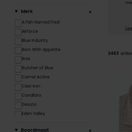
met
Filteren op
Merk
A Fish Named Fred
Le
Airforce
Blue Industry
Born With Appetite
3463
artike
Brax
Butcher of Blue
Camel Active
Cast Iron
Cavallaro
Desoto
Eden Valley
Eton
Boordmaat
Fynch Hatton