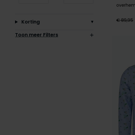
Minimum value input
Maximum value input
overhemd
€ 89,95
Korting
Toon meer Filters