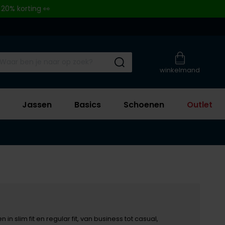
 20% korting 👀
Submit search
winkelmand
Jassen
Basics
Schoenen
Outlet
slim fit en regular fit, van business tot casual,