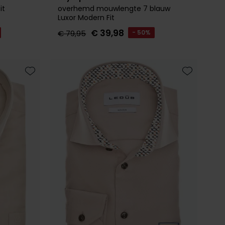
it
overhemd mouwlengte 7 blauw
Luxor Modern Fit
€ 39,98
€ 79,95
- 50%
Toevoegen aan favorieten
Toevoegen 