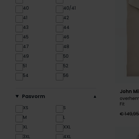
Portofino
40
40/41
Profuomo
41
42
R2
43
44
Seidensticker
45
46
State of Art
47
48
Superdry
49
50
Thomas Maine
51
52
Tommy Hilfiger
54
56
Vanguard
John Mil
Venti
Pasvorm
overhem
Xacus
Fit
XS
S
€ 149,95
M
L
XL
XXL
3XL
4XL