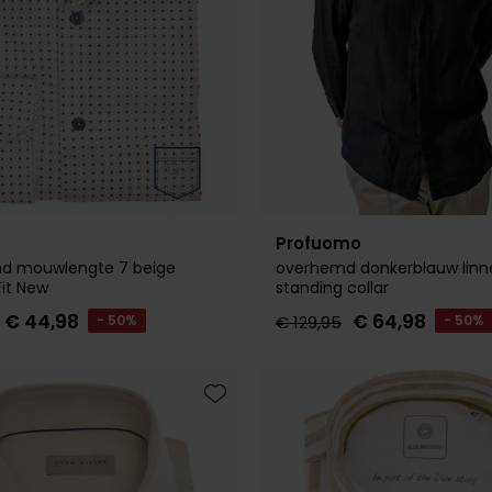
Profuomo
d mouwlengte 7 beige
overhemd donkerblauw linn
it New
standing collar
€ 44,98
€ 64,98
- 50%
€ 129,95
- 50%
Toevoegen aan favorieten