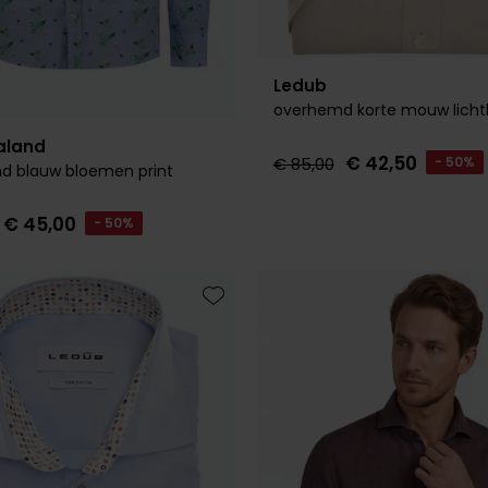
Ledub
overhemd korte mouw licht
aland
€ 42,50
€ 85,00
- 50%
d blauw bloemen print
€ 45,00
- 50%
Toevoegen aan favorieten