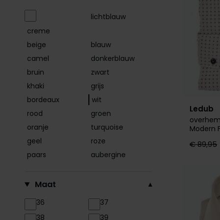
Gant
lichtblauw
Genti
creme
beige
blauw
Giordano
camel
donkerblauw
Hugo Boss
bruin
zwart
Jack & Jones
khaki
grijs
John Miller
bordeaux
wit
Ledub
Ledub
rood
groen
overhem
Lyle & Scott
oranje
turquoise
Modern F
Mos Mosh
geel
roze
€ 89,95
New Zealand
paars
aubergine
Olymp
PME Legend
Maat
Pierre Cardin
36
37
Polo Ralph Lauren
38
39