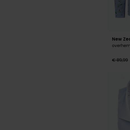
New Ze
overhem
€ 89,99