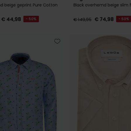
 beige geprint Pure Cotton
Black overhemd beige slim f
€ 44,98
€ 74,98
- 50%
€ 149,95
- 50%
Toevoegen aan favorieten