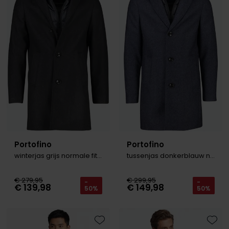
Portofino
Portofino
winterjas grijs normale fit effen rits + knoop
tussenjas donkerblauw normale fit effen rits + knoop
€ 279,95
€ 299,95
-
-
€ 139,98
€ 149,98
50%
50%