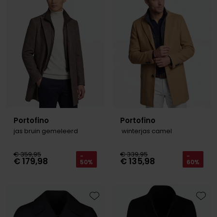
Toevoegen aan favorieten
Toevo
Portofino
Portofino
jas bruin gemeleerd
winterjas camel
€ 359,95
€ 339,95
-
-
€ 179,98
€ 135,98
50%
60%
Toevoegen aan favorieten
Toevo