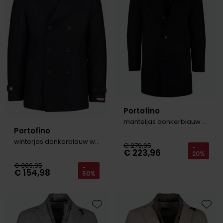
Portofino
manteljas donkerblauw voering
Portofino
winterjas donkerblauw wol
€ 279,95
-
€ 223,96
20%
€ 309,95
-
€ 154,98
50%
Toevoegen aan favorieten
Toevo