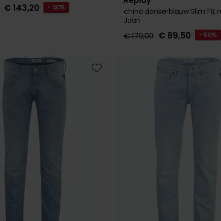
Replay
€ 143,20
- 20%
chino donkerblauw Slim Fit
Jaan
€ 89,50
€ 179,00
- 50%
Toevoegen aan favorieten