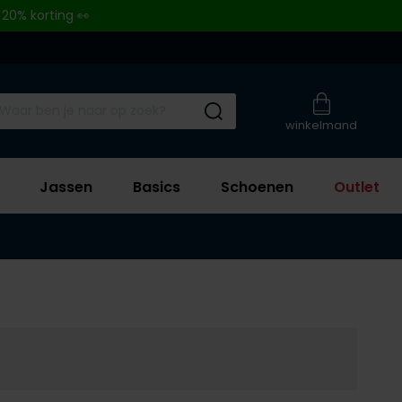
 20% korting 👀
Submit search
winkelmand
Jassen
Basics
Schoenen
Outlet