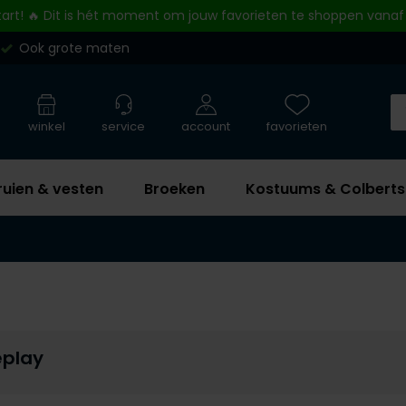
tart! 🔥 Dit is hét moment om jouw favorieten te shoppen vanaf
Ook grote maten
winkel
service
account
favorieten
ruien & vesten
Broeken
Kostuums & Colberts
eplay