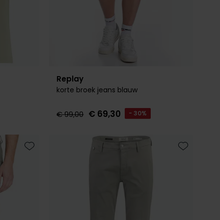
Replay
korte broek jeans blauw
€ 69,30
€ 99,00
- 30%
Toevoegen aan favorieten
Toevoegen 