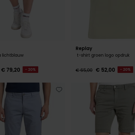
Replay
 lichtblauw
t-shirt groen logo opdruk
€ 79,20
€ 52,00
- 20%
€ 65,00
- 20%
Toevoegen aan favorieten