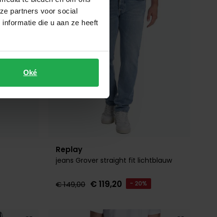
ze partners voor social
nformatie die u aan ze heeft
Oké
Replay
jeans Grover straight fit lichtblauw
€ 119,20
€ 149,00
- 20%