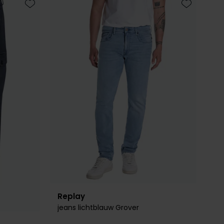
Toevoegen aan favorieten
Toevoegen 
Replay
jeans lichtblauw Grover