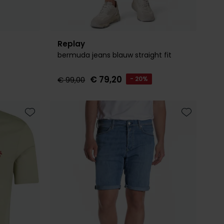
Replay
bermuda jeans blauw straight fit
€ 79,20
€ 99,00
- 20%
Toevoegen aan favorieten
Toevoegen 