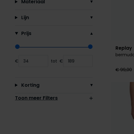
Materiaal
Lijn
Prijs
Replay
Range slider min value
Range slider max value
bermuda
€
tot
€
Minimum value input
Maximum value input
€ 99,00
Korting
Toon meer Filters