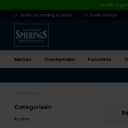
Skip to content
De SALE is ges
Gratis verzending & retour
Snelle service
Merken
Overhemden
Poloshirts
T
Favorieten
Home
Replay
Categorieën
R
Broeken