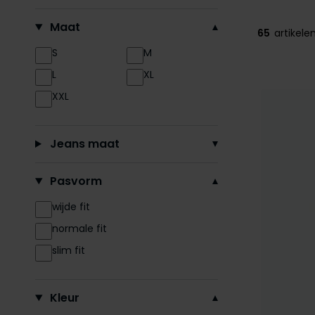
Filteren op
Maat
65
artikele
S
M
L
XL
XXL
Jeans maat
Pasvorm
wijde fit
normale fit
slim fit
Kleur