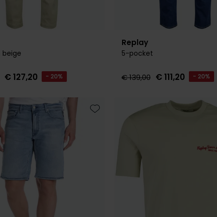
Replay
 beige
5-pocket
€ 127,20
€ 111,20
- 20%
€ 139,00
- 20%
Toevoegen aan favorieten