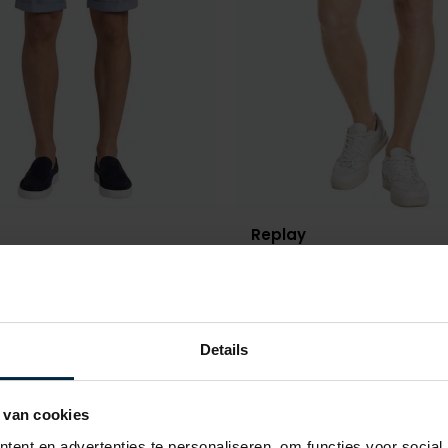
Replay
lichtblauw effen
Groene shorts normale fit
€ 44,98
€ 103,20
- 50%
€ 129,00
- 20%
Details
Toevoegen aan favorieten
 van cookies
ent en advertenties te personaliseren, om functies voor social