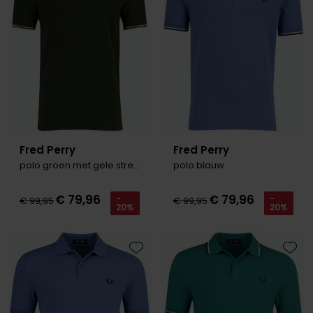
Roy Robson
Schiesser
Secrid
Slater
State of Art
Fred Perry
Fred Perry
polo groen met gele strepen
polo blauw
Superdry
Thomas Maine
€ 79,96
€ 79,96
-
-
€ 99,95
€ 99,95
20%
20%
Tommy Hilfiger
Tramarossa
Toevoegen aan favorieten
Toevo
Vanguard