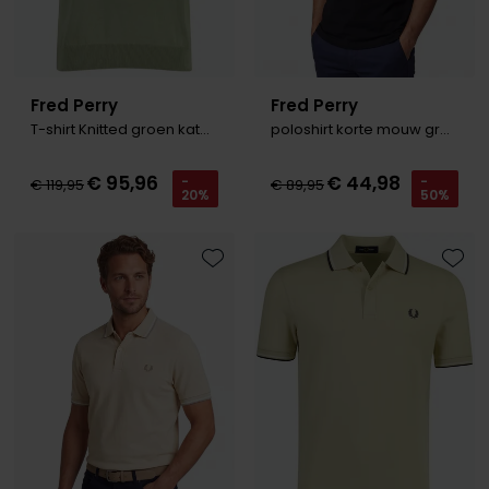
Fred Perry
Fred Perry
T-shirt Knitted groen katoen
poloshirt korte mouw groen
€ 95,96
€ 44,98
-
-
€ 119,95
€ 89,95
20%
50%
Toevoegen aan favorieten
Toevo