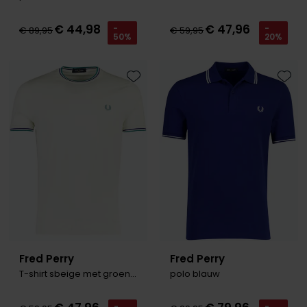
€ 44,98
€ 47,96
-
-
€ 89,95
€ 59,95
50%
20%
Toevoegen aan favorieten
Toevo
Fred Perry
Fred Perry
T-shirt sbeige met groen en hals
polo blauw
-
-