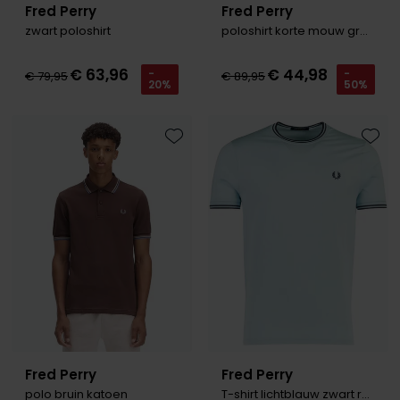
Fred Perry
Fred Perry
zwart poloshirt
poloshirt korte mouw groen
€ 63,96
€ 44,98
-
-
€ 79,95
€ 89,95
20%
50%
Toevoegen aan favorieten
Toevo
Fred Perry
Fred Perry
polo bruin katoen
T-shirt lichtblauw zwart rand