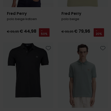
Fred Perry
Fred Perry
polo beige katoen
polo beige
€ 44,98
€ 79,96
-
-
€ 89,95
€ 99,95
50%
20%
Toevoegen aan favorieten
Toevo