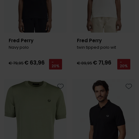
Fred Perry
Fred Perry
Navy polo
twin tipped polo wit
€ 63,96
€ 71,96
-
-
€ 79,95
€ 89,95
20%
20%
Toevoegen aan favorieten
Toevo