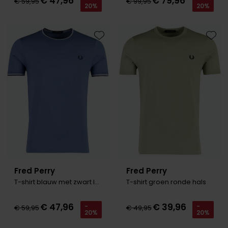
€ 47,96
€ 79,96
€ 59,95
€ 99,95
20%
20%
Toevoegen aan favorieten
Toevo
Fred Perry
Fred Perry
T-shirt blauw met zwart logo
T-shirt groen ronde hals
€ 47,96
€ 39,96
-
-
€ 59,95
€ 49,95
20%
20%