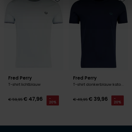
Toevoegen aan favorieten
Toevo
Fred Perry
Fred Perry
T-shirt lichtblauw
T-shirt donkerblauw katoen normale fit
€ 47,96
€ 39,96
-
-
€ 59,95
€ 49,95
20%
20%