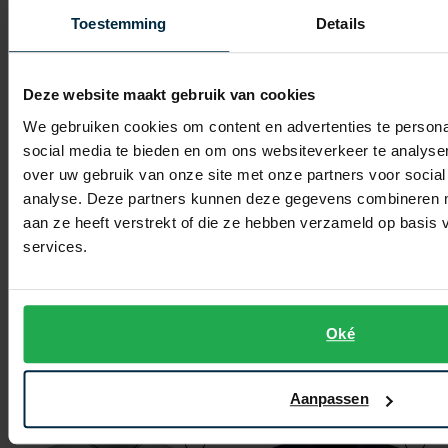
Toevoegen aan favorieten
Toevo
Toestemming
Details
Deze website maakt gebruik van cookies
We gebruiken cookies om content en advertenties te persona
social media te bieden en om ons websiteverkeer te analyse
over uw gebruik van onze site met onze partners voor social
analyse. Deze partners kunnen deze gegevens combineren me
aan ze heeft verstrekt of die ze hebben verzameld op basis
services.
Fred Perry
T-shirt groen zwart logo
Fred Perry
Polo Ecru
€ 47,96
-
€ 59,95
Oké
20%
€ 129,95
-
€ 103,96
20%
Aanpassen