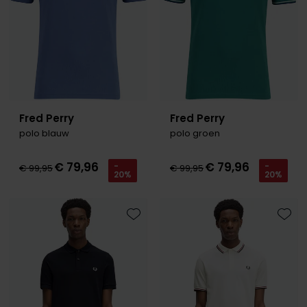
Fred Perry
Fred Perry
polo blauw
polo groen
€ 79,96
€ 79,96
-
-
€ 99,95
€ 99,95
20%
20%
Toevoegen aan favorieten
Toevo