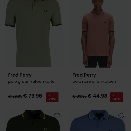
Toevoegen aan favorieten
Toevo
Olymp
People of Shibuya
PME Legend
Pierre Cardin
Polo Ralph Lauren
Portofino
Fred Perry
Fred Perry
polo groen katoen korte mouw
polo roze effen katoen
Profuomo
R2
€ 79,96
€ 44,98
-
-
€ 99,95
€ 89,95
20%
50%
Rehab
Replay
Toevoegen aan favorieten
Toevo
Reset