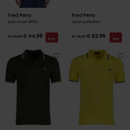
Fred Perry
Fred Perry
polo bruin effen
zwart poloshirt
€ 44,98
€ 63,96
-
-
€ 89,95
€ 79,95
50%
20%
Toevoegen aan favorieten
Toevo