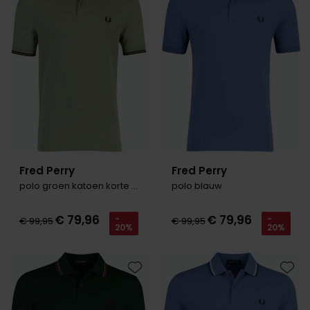
Toevoegen aan favorieten
Toevo
Olymp
People of Shibuya
PME Legend
Pierre Cardin
Polo Ralph Lauren
Fred Perry
Fred Perry
Portofino
polo groen katoen korte mouw
polo blauw
Profuomo
€ 79,96
€ 79,96
-
-
€ 99,95
€ 99,95
R2
20%
20%
Rehab
Replay
Toevoegen aan favorieten
Toevo
Reset