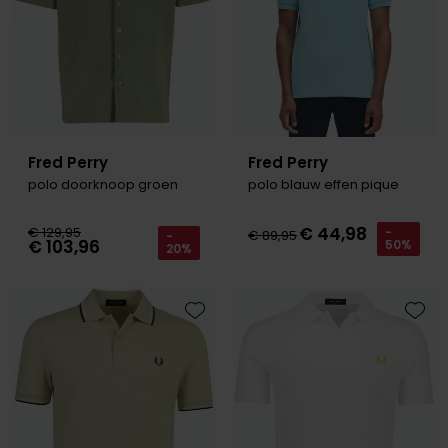
Fred Perry
Fred Perry
polo doorknoop groen
polo blauw effen pique
€ 44,98
€ 129,95
-
€ 89,95
-
€ 103,96
50%
20%
Toevoegen aan favorieten
Toevo