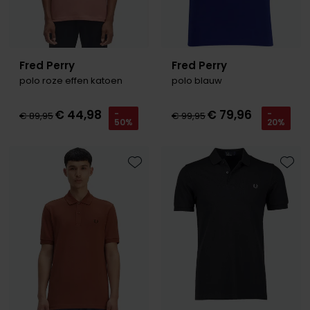
Fred Perry
Fred Perry
polo roze effen katoen
polo blauw
€ 44,98
€ 79,96
-
-
€ 89,95
€ 99,95
50%
20%
Toevoegen aan favorieten
Toevo