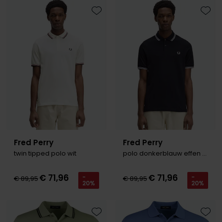
Tommy Hilfiger
Tommy Hilfiger
Giorgio
Toevoegen aan favorieten
Toevo
Vanguard
Vanguard
Lange maten
John Miller
Overhemden extra lang
La Boucle
Lacoste
Ledub
Lindenmann
Fred Perry
Fred Perry
Mac
twin tipped polo wit
polo donkerblauw effen katoen normale fit
Mc Alson
€ 71,96
€ 71,96
-
-
€ 89,95
€ 89,95
Meyer
20%
20%
New Zealand
North 84