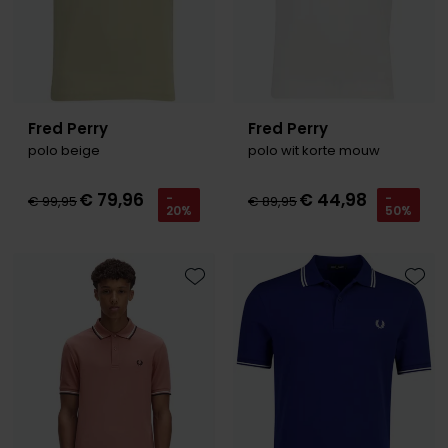
Fred Perry
Fred Perry
polo beige
polo wit korte mouw
€ 79,96
€ 44,98
-
-
€ 99,95
€ 89,95
20%
50%
Toevoegen aan favorieten
Toevo