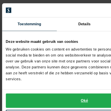
€ 79,96
€ 79,96
-
-
€ 99,95
€ 99,95
20%
20%
Toestemming
Details
Toevoegen aan favorieten
Toevo
Deze website maakt gebruik van cookies
We gebruiken cookies om content en advertenties te persona
social media te bieden en om ons websiteverkeer te analyse
over uw gebruik van onze site met onze partners voor social
analyse. Deze partners kunnen deze gegevens combineren me
aan ze heeft verstrekt of die ze hebben verzameld op basis
services.
Fred Perry
Fred Perry
Navy polo
Poloshirt donkerblauw katoen
Oké
€ 63,96
€ 129,95
-