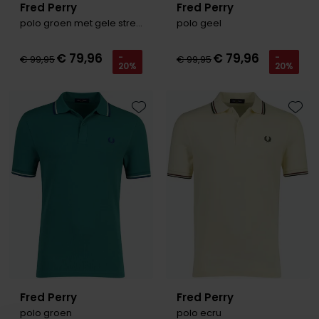
Fred Perry
Fred Perry
polo groen met gele strepen
polo geel
€ 79,96
€ 79,96
-
-
€ 99,95
€ 99,95
20%
20%
Toevoegen aan favorieten
Toevo
Fred Perry
Fred Perry
polo groen
polo ecru