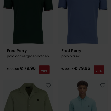
Roy Robson
Schiesser
Secrid
Slater
Fred Perry
Fred Perry
State of Art
polo donkergroen katoen
polo blauw
Superdry
€ 79,96
€ 79,96
-
-
Thomas Maine
€ 99,95
€ 99,95
20%
20%
Tommy Hilfiger
Tramarossa
Toevoegen aan favorieten
Toevo
Vanguard