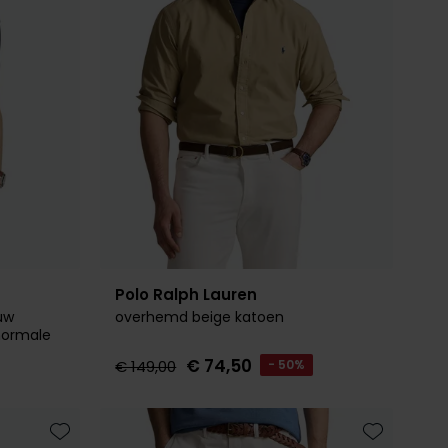
Polo Ralph Lauren
uw
overhemd beige katoen
normale
€ 74,50
€ 149,00
- 50%