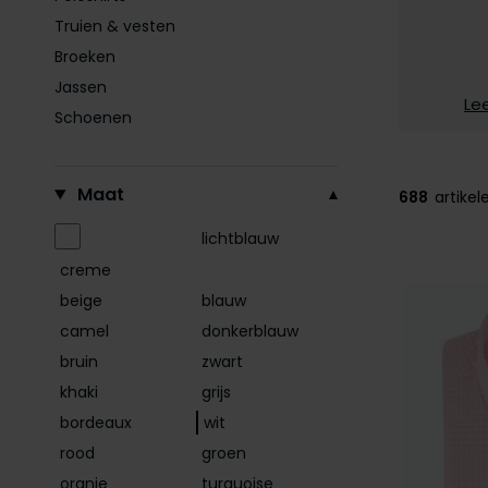
Truien & vesten
Broeken
Jassen
Le
Schoenen
Filteren op
Maat
688
artikel
lichtblauw
creme
beige
blauw
camel
donkerblauw
bruin
zwart
khaki
grijs
bordeaux
wit
rood
groen
oranje
turquoise