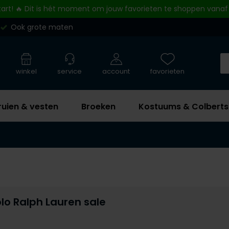
tart! 🔥 Dit is hét moment om jouw favorieten te shoppen vanaf
Ook grote maten
winkel
service
account
favorieten
ruien & vesten
Broeken
Kostuums & Colberts
lo Ralph Lauren sale