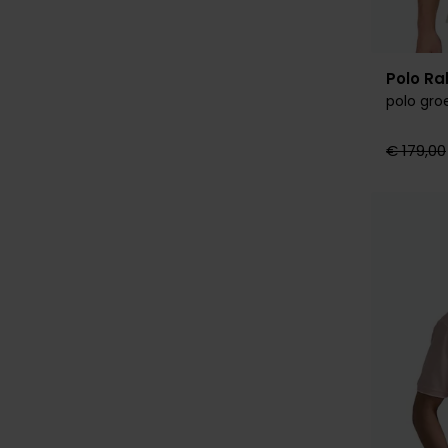
Polo Ra
polo gro
€ 179,00