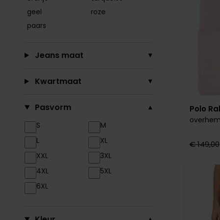
geel
roze
paars
Jeans maat
Kwartmaat
Pasvorm
Polo Ra
overhemd
S
M
L
XL
€ 149,00
XXL
3XL
4XL
5XL
6XL
Kleur