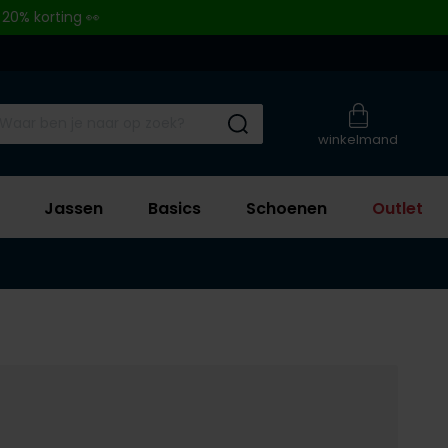
 20% korting 👀
Submit search
winkelmand
Jassen
Basics
Schoenen
Outlet