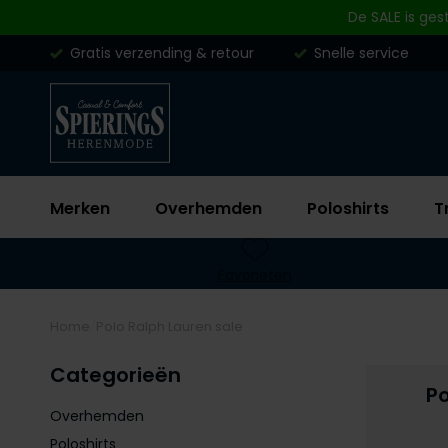
Skip to content
De SALE is ges
Gratis verzending & retour
Snelle service
Merken
Overhemden
Poloshirts
T
Favorieten
Home
Polo Ralph Lauren sale
Categorieën
Po
Overhemden
Poloshirts