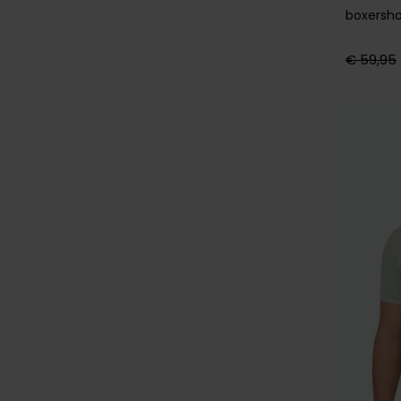
boxersho
€ 59,95