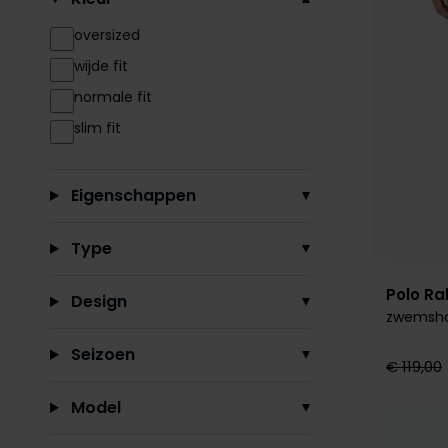
oversized
wijde fit
normale fit
slim fit
Eigenschappen
Type
Polo Ra
Design
zwemshor
Seizoen
€ 119,00
Model