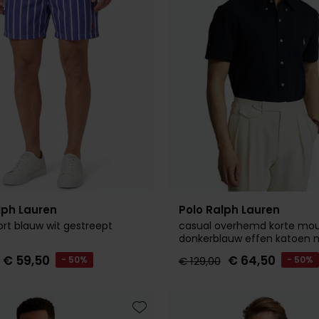
lph Lauren
Polo Ralph Lauren
t blauw wit gestreept
casual overhemd korte mo
donkerblauw effen katoen 
fit
€ 59,50
€ 64,50
- 50%
€ 129,00
- 50%