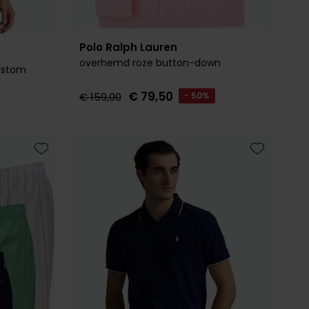
Polo Ralph Lauren
overhemd roze button-down
Custom
€ 79,50
€ 159,00
- 50%
Toevoegen aan favorieten
Toevoegen 