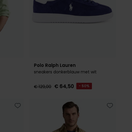
Polo Ralph Lauren
sneakers donkerblauw met wit
€ 64,50
€ 129,00
- 50%
Toevoegen aan favorieten
Toevoegen 