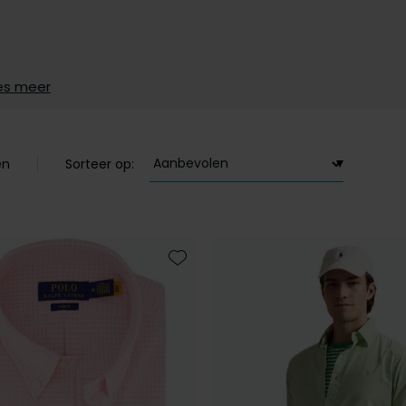
es meer
en
Sorteer op:
Toevoegen aan favorieten