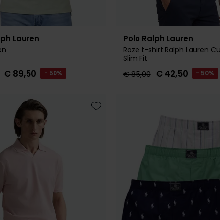
lph Lauren
Polo Ralph Lauren
en
Roze t-shirt Ralph Lauren 
Slim Fit
€ 89,50
€ 42,50
- 50%
€ 85,00
- 50%
Toevoegen aan favorieten