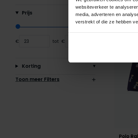
websiteverkeer te analyseren
Prijs
media, adverteren en analys
verstrekt of die ze hebben v
Range slider min value
Range slider max value
€
tot
€
Minimum value input
Maximum value input
Korting
Toon meer Filters
Polo Ra