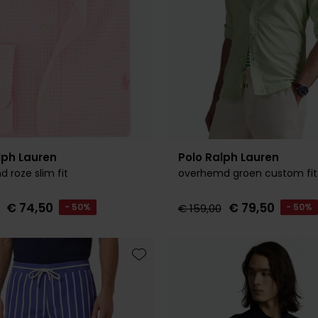
lph Lauren
Polo Ralph Lauren
 roze slim fit
overhemd groen custom fit
€ 74,50
€ 79,50
- 50%
€ 159,00
- 50%
Toevoegen aan favorieten