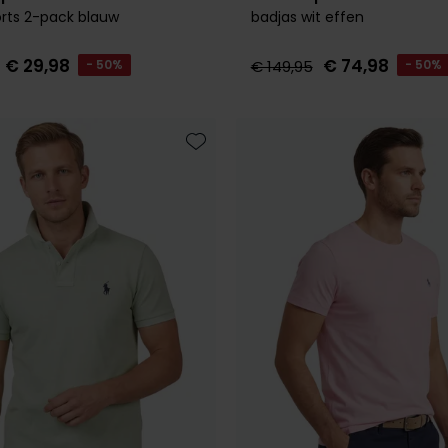
rts 2-pack blauw
badjas wit effen
€ 29,98
€ 74,98
- 50%
€ 149,95
- 50%
Toevoegen aan favorieten