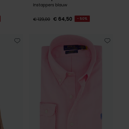
Instappers blauw
€ 64,50
€ 129,00
- 50%
Toevoegen aan favorieten
Toevoegen 