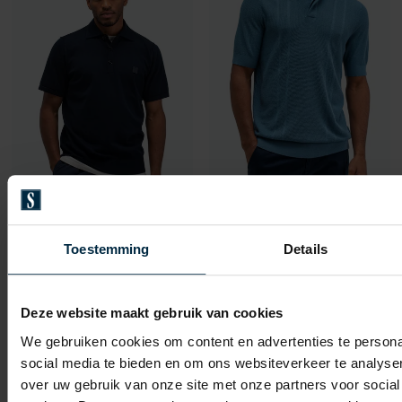
Toevoegen aan favorieten
Toevo
Butcher of Blue
Butcher of Blue
polo donkerblauw gebreid
Ripley knit polo blauw katoen
Toestemming
Details
€ 95,96
€ 59,98
-
-
€ 119,95
€ 119,95
20%
50%
Deze website maakt gebruik van cookies
We gebruiken cookies om content en advertenties te persona
social media te bieden en om ons websiteverkeer te analyse
Toevoegen aan favorieten
Toevo
over uw gebruik van onze site met onze partners voor social