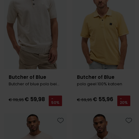
Toevoegen aan favorieten
Toevo
Olymp
People of Shibuya
PME Legend
Pierre Cardin
Polo Ralph Lauren
Butcher of Blue
Butcher of Blue
Portofino
Butcher of blue polo beige Clifden
polo geel 100% katoen
Profuomo
€ 59,98
€ 55,96
-
-
R2
€ 119,95
€ 69,95
50%
20%
Rehab
Replay
Toevoegen aan favorieten
Toevo
Reset