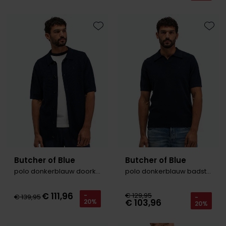
Toevoegen aan favorieten
Toevo
Butcher of Blue
Butcher of Blue
polo donkerblauw doorknoop gebreid
polo donkerblauw badstof
€ 111,96
€ 129,95
-
€ 139,95
-
€ 103,96
20%
20%