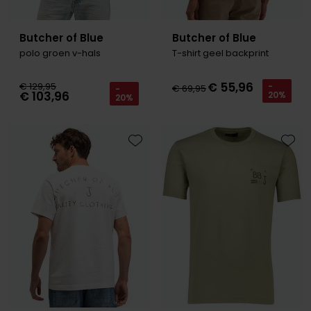
Butcher of Blue
Butcher of Blue
polo groen v-hals
T-shirt geel backprint
€ 55,96
€ 129,95
-
€ 69,95
-
€ 103,96
20%
20%
Toevoegen aan favorieten
Toevo