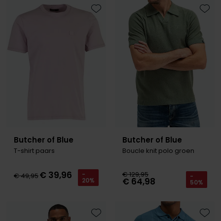
Toevoegen aan favorieten
Toevo
Butcher of Blue
Butcher of Blue
T-shirt paars
Boucle knit polo groen
€ 39,96
€ 129,95
-
€ 49,95
-
€ 64,98
20%
50%