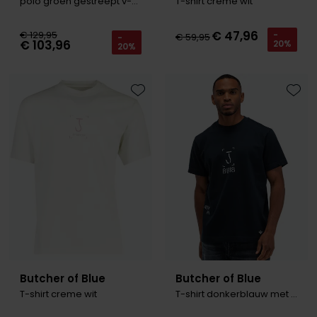
polo groen gestreept v-hals
T-shirt creme wit
€ 47,96
€ 129,95
-
€ 59,95
-
€ 103,96
20%
20%
Toevoegen aan favorieten
Toevo
Butcher of Blue
Butcher of Blue
T-shirt creme wit
T-shirt donkerblauw met print