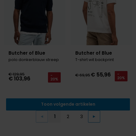
Butcher of Blue
Butcher of Blue
polo donkerblauw streep
T-shirt wit backprint
€ 55,96
€ 129,95
-
€ 69,95
-
€ 103,96
20%
20%
Toon volgende artikelen
1
2
3
Vorige
Volgende
Current Page
Page
Page