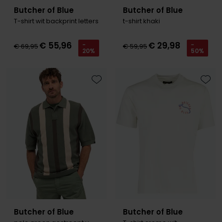
Butcher of Blue
Butcher of Blue
T-shirt wit backprint letters
t-shirt khaki
€ 55,96
€ 29,98
-
-
€ 69,95
€ 59,95
20%
50%
Toevoegen aan favorieten
Toevo
Butcher of Blue
Butcher of Blue