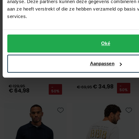
analyse. Deze partners kunnen deze gegevens combineren me
aan ze heeft verstrekt of die ze hebben verzameld op basis
services.
Oké
Aanpassen
Butcher of Blue
Butcher of Blue
Boucle knit polo groen
T-shirt grijs met opdruk
€ 34,98
€ 129,95
-
€ 69,95
-
€ 64,98
50%
50%
Toevoegen aan favorieten
Toevo