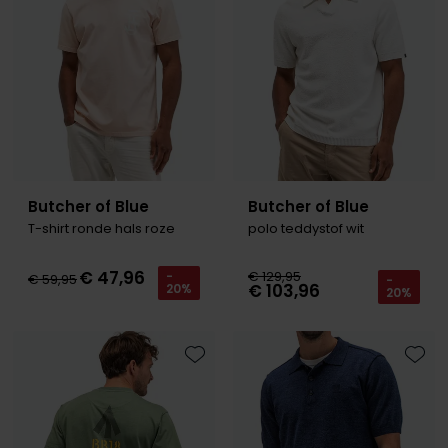
Roy Robson
Schiesser
Secrid
Slater
Butcher of Blue
Butcher of Blue
State of Art
T-shirt ronde hals roze
polo teddystof wit
Superdry
€ 47,96
Thomas Maine
€ 129,95
-
€ 59,95
-
€ 103,96
20%
20%
Tommy Hilfiger
Tramarossa
Toevoegen aan favorieten
Toevo
Vanguard