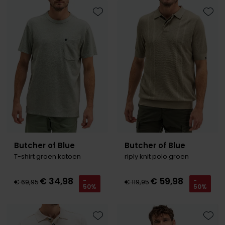
Tommy Hilfiger
Tommy Hilfiger
Giorgio
Toevoegen aan favorieten
Toevo
Vanguard
Vanguard
Lange maten
John Miller
Overhemden extra lang
La Boucle
Lacoste
Ledub
Lindenmann
Butcher of Blue
Butcher of Blue
Mac
T-shirt groen katoen
riply knit polo groen
Mc Alson
€ 34,98
€ 59,98
-
-
€ 69,95
€ 119,95
Meyer
50%
50%
New Zealand
North 84