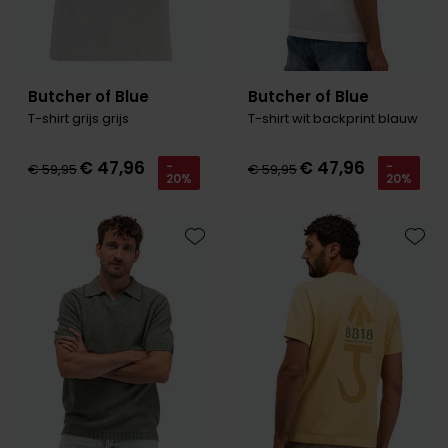
Butcher of Blue
Butcher of Blue
T-shirt grijs grijs
T-shirt wit backprint blauw
€ 47,96
€ 47,96
-
-
€ 59,95
€ 59,95
20%
20%
Toevoegen aan favorieten
Toevo