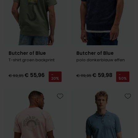
Butcher of Blue
Butcher of Blue
T-shirt groen backprint
polo donkerblauw effen
€ 55,96
€ 59,98
-
-
€ 69,95
€ 119,95
20%
50%
Toevoegen aan favorieten
Toevo