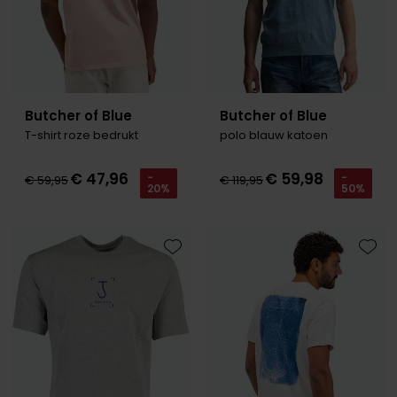
Butcher of Blue
Butcher of Blue
T-shirt roze bedrukt
polo blauw katoen
€ 47,96
€ 59,98
-
-
€ 59,95
€ 119,95
20%
50%
Toevoegen aan favorieten
Toevo