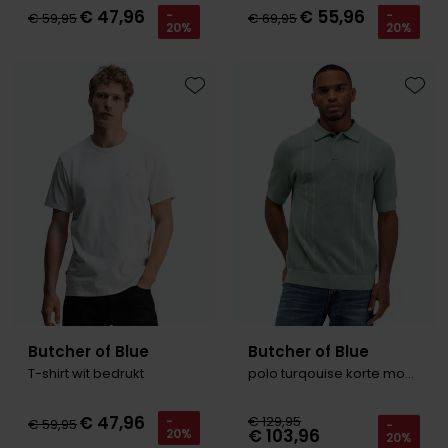
€ 47,96
€ 55,96
-
-
€ 59,95
€ 69,95
20%
20%
Toevoegen aan favorieten
Toevo
Butcher of Blue
Butcher of Blue
T-shirt wit bedrukt
polo turqouise korte mouw
€ 47,96
€ 129,95
-
€ 59,95
-
€ 103,96
20%
20%