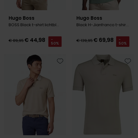
Hugo Boss
Hugo Boss
BOSS Black t-shirt lichtblauw effen
Black H-Jianfranco t-shirt groen
€ 44,98
€ 69,98
-
-
€ 89,95
€ 139,95
50%
50%
Toevoegen aan favorieten
Toevo