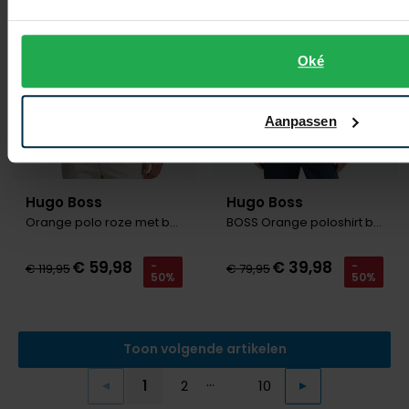
Oké
Aanpassen
Hugo Boss
Hugo Boss
Orange polo roze met boord
BOSS Orange poloshirt blauw Prime
€ 59,98
€ 39,98
-
-
€ 119,95
€ 79,95
50%
50%
Toon volgende artikelen
...
1
2
10
Vorige
Volgende
Current Page
Page
Page