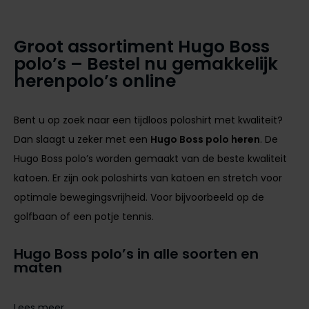
Groot assortiment Hugo Boss
polo’s – Bestel nu gemakkelijk
herenpolo’s online
Bent u op zoek naar een tijdloos poloshirt met kwaliteit?
Dan slaagt u zeker met een
Hugo Boss polo heren
. De
Hugo Boss polo’s worden gemaakt van de beste kwaliteit
katoen. Er zijn ook poloshirts van katoen en stretch voor
optimale bewegingsvrijheid. Voor bijvoorbeeld op de
golfbaan of een potje tennis.
Hugo Boss polo’s in alle soorten en
maten
Bij ons vindt u een divers assortiment aan heren
Lees meer