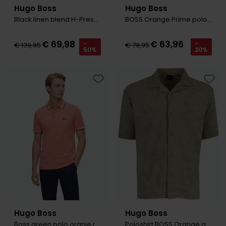
Hugo Boss
Hugo Boss
Black linen blend H-Press polo beige
BOSS Orange Prime poloshirt grijs
€ 69,98
€ 63,96
-
-
€ 139,95
€ 79,95
50%
20%
Toevoegen aan favorieten
Toevo
Hugo Boss
Hugo Boss
Boss green polo oranje regular fit
Poloshirt BOSS Orange grijs structuur