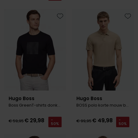
Olymp
Toevoegen aan favorieten
Toevo
People of Shibuya
PME Legend
Pierre Cardin
Polo Ralph Lauren
Portofino
Profuomo
Hugo Boss
Hugo Boss
R2
Boss GreenT-shirts donkerblauw Logo Rib
BOSS polo korte mouw beige effen Pallas
Rehab
€ 29,98
€ 49,98
-
-
Replay
€ 59,95
€ 99,95
50%
50%
Reset