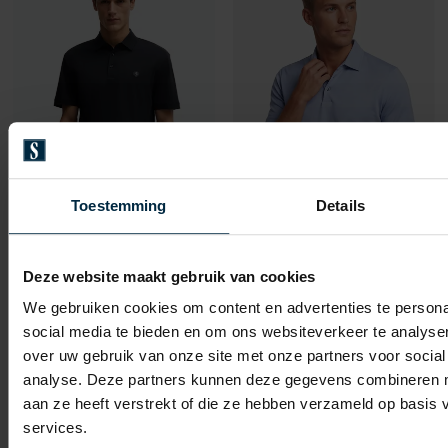
Toevoegen aan favorieten
Toevo
Toestemming
Details
Hugo Boss
Hugo Boss
BOSS Black C-Parris polo donkerblauw
BOSS polo lichtblauw effen pique H-Press
Deze website maakt gebruik van cookies
We gebruiken cookies om content en advertenties te persona
€ 129,95
€ 129,95
-
-
social media te bieden en om ons websiteverkeer te analyse
€ 103,96
€ 64,98
20%
50%
over uw gebruik van onze site met onze partners voor social
analyse. Deze partners kunnen deze gegevens combineren me
aan ze heeft verstrekt of die ze hebben verzameld op basis
Toevoegen aan favorieten
Toevo
services.