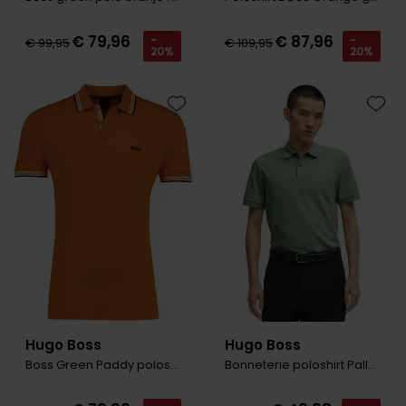
€ 79,96
€ 87,96
-
-
€ 99,95
€ 109,95
20%
20%
Toevoegen aan favorieten
Toevo
Hugo Boss
Hugo Boss
Boss Green Paddy poloshirt regular fit oranje
Bonneterie poloshirt Pallas groen