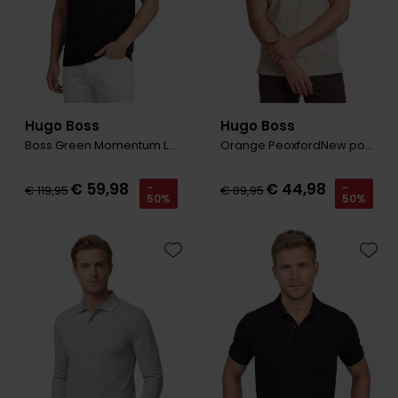
Hugo Boss
Hugo Boss
Boss Green Momentum Lite t-shirt zwart
Orange PeoxfordNew polo creme pique
€ 59,98
€ 44,98
-
-
€ 119,95
€ 89,95
50%
50%
Toevoegen aan favorieten
Toevo