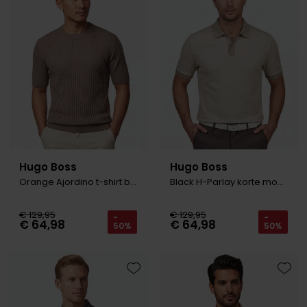
Hugo Boss
Hugo Boss
Orange Ajordino t-shirt bruin met boord
Black H-Parlay korte mouw polo beige
€ 129,95
€ 129,95
-
-
€ 64,98
€ 64,98
50%
50%
Toevoegen aan favorieten
Toevo