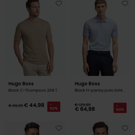
Roy Robson
Toevoegen aan favorieten
Toevo
Schiesser
Secrid
Slater
State of Art
Superdry
Thomas Maine
Hugo Boss
Hugo Boss
Black C-Thompson 209 T-shirt beige
Black H-parlay polo lichtblauw
Tommy Hilfiger
Tramarossa
€ 44,98
€ 129,95
-
€ 89,95
-
€ 64,98
50%
50%
Vanguard
Toevoegen aan favorieten
Toevo