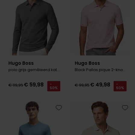
Hugo Boss
Hugo Boss
polo grijs gemêleerd katoen slim fit
Black Pallas pique 2-knoops polo roze
€ 59,98
€ 49,98
-
-
€ 119,95
€ 99,95
50%
50%
Toevoegen aan favorieten
Toevo