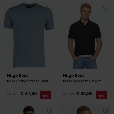
Toevoegen aan favorieten
Toevo
Hugo Boss
Hugo Boss
Boss Orange tales t-shirt lichtblau
BOSS polo Prime zwart
€ 47,96
€ 63,96
-
-
€ 59,95
€ 79,95
20%
20%