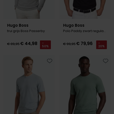
Hugo Boss
Hugo Boss
trui grijs Boss Passerby
Polo Paddy zwart regular fit
€ 44,98
€ 79,96
-
-
€ 89,95
€ 99,95
50%
20%
Toevoegen aan favorieten
Toevo