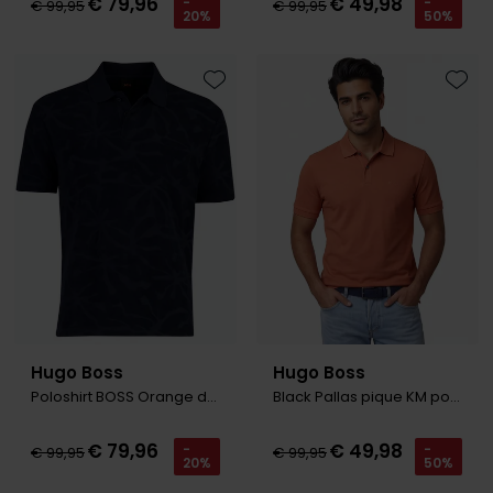
€ 79,96
€ 49,98
-
-
€ 99,95
€ 99,95
20%
50%
Toevoegen aan favorieten
Toevo
Hugo Boss
Hugo Boss
Poloshirt BOSS Orange donker blauw structuur katoen
Black Pallas pique KM polo oranje
€ 79,96
€ 49,98
-
-
€ 99,95
€ 99,95
20%
50%