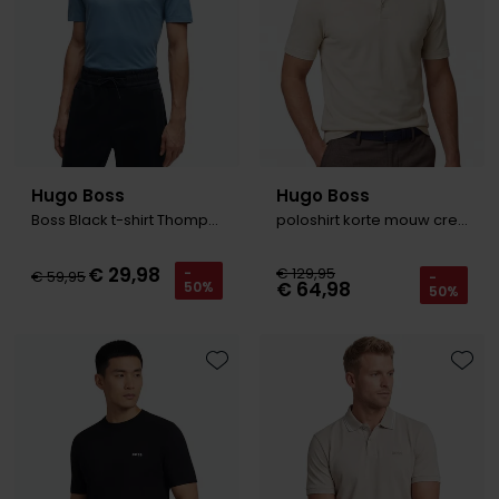
Hugo Boss
Hugo Boss
Boss Black t-shirt Thompson blauw
poloshirt korte mouw creme Press
€ 29,98
€ 129,95
-
€ 59,95
-
€ 64,98
50%
50%
Toevoegen aan favorieten
Toevo