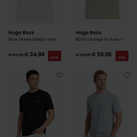
Hugo Boss
Hugo Boss
Boss Green taddy t-shirt wit effen
BOSS Orange Te Bass T-shirt grijs
€ 34,98
€ 55,96
-
-
€ 69,95
€ 69,95
50%
20%
Toevoegen aan favorieten
Toevo