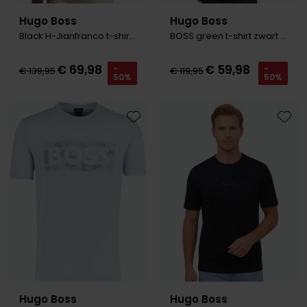
Hugo Boss
Hugo Boss
Black H-Jianfranco t-shirt groen
BOSS green t-shirt zwart effen
€ 69,98
€ 59,98
-
-
€ 139,95
€ 119,95
50%
50%
Toevoegen aan favorieten
Toevo
Hugo Boss
Hugo Boss