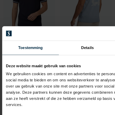
Hugo Boss
Hugo Boss
H-Tessler 202 donkerblauw korte mouw
Orange T-shirt blauw
Toestemming
Details
€ 79,96
€ 63,96
-
-
€ 99,95
€ 79,95
20%
20%
Deze website maakt gebruik van cookies
We gebruiken cookies om content en advertenties te persona
Toevoegen aan favorieten
Toevo
social media te bieden en om ons websiteverkeer te analyse
over uw gebruik van onze site met onze partners voor social
analyse. Deze partners kunnen deze gegevens combineren me
aan ze heeft verstrekt of die ze hebben verzameld op basis
services.