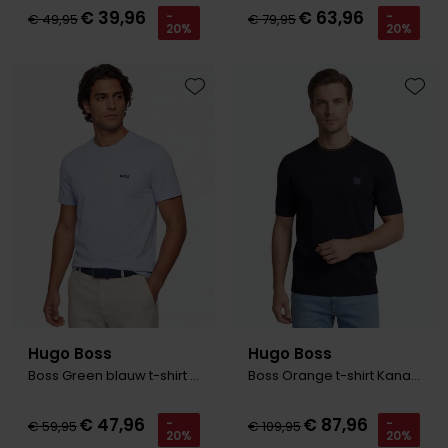
€ 39,96
€ 63,96
-
-
€ 49,95
€ 79,95
20%
20%
Toevoegen aan favorieten
Toevo
Hugo Boss
Hugo Boss
Boss Green blauw t-shirt katoen
Boss Orange t-shirt Kanache donkerblauw
€ 47,96
€ 87,96
-
-
€ 59,95
€ 109,95
20%
20%