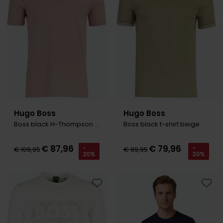
Hugo Boss
Hugo Boss
Boss black H-Thompson t-shirt roze
Boss black t-shirt beige
€ 87,96
€ 79,96
-
-
€ 109,95
€ 99,95
20%
20%
Toevoegen aan favorieten
Toevo