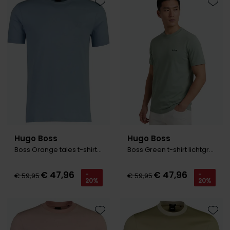
Toevoegen aan favorieten
Toevo
Hugo Boss
Hugo Boss
Boss Orange tales t-shirt lichtblau
Boss Green t-shirt lichtgroen ronde hals
€ 47,96
€ 47,96
-
-
€ 59,95
€ 59,95
20%
20%
Toevoegen aan favorieten
Toevo