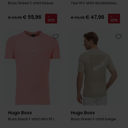
Boss Green t-shirt blauw
Tee 10 t-shirt donkerblauw korte mouw
€ 55,96
€ 47,96
-
-
€ 69,95
€ 59,95
20%
20%
Toevoegen aan favorieten
Toevo
Hugo Boss
Hugo Boss
Boss black t-shirt slim fit roze
Boss Green t-shirt beige ronde hals