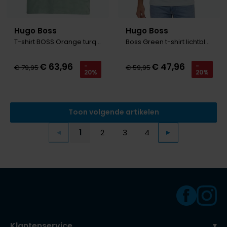
Hugo Boss
Hugo Boss
T-shirt BOSS Orange turquoise met strctuur
Boss Green t-shirt lichtblauw effen
€ 63,96
€ 47,96
-
-
€ 79,95
€ 59,95
20%
20%
Toon volgende artikelen
1
2
3
4
Vorige
Volgende
Current Page
Page
Page
Page
Klantenservice