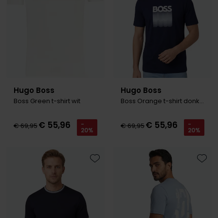
Hugo Boss
Hugo Boss
Boss Green t-shirt wit
Boss Orange t-shirt donkerblauw met opdruk
€ 55,96
€ 55,96
-
-
€ 69,95
€ 69,95
20%
20%
Toevoegen aan favorieten
Toevo