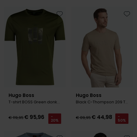
Toevoegen aan favorieten
Toevo
Hugo Boss
Hugo Boss
T-shirt BOSS Green donkergroen porsche
Black C-Thompson 209 T-shirt beige
€ 95,96
€ 44,98
-
-
€ 119,95
€ 89,95
20%
50%