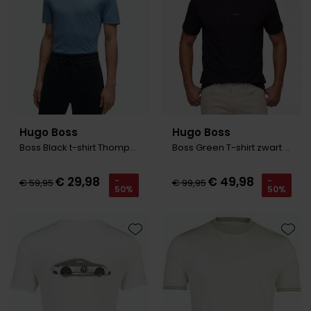
Olymp
People of Shibuya
PME Legend
Pierre Cardin
Hugo Boss
Hugo Boss
Boss Black t-shirt Thompson blauw
Boss Green T-shirt zwart ronde hals
Polo Ralph Lauren
Portofino
€ 29,98
€ 49,98
-
-
€ 59,95
€ 99,95
50%
50%
Profuomo
R2
Toevoegen aan favorieten
Toevo
Rehab
Replay
Reset