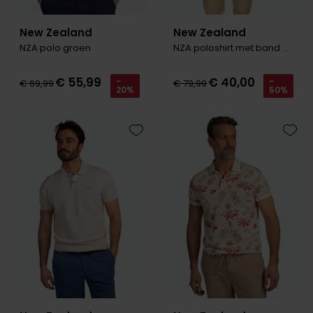
New Zealand
New Zealand
NZA polo groen
NZA poloshirt met band Sergio beige
€ 55,99
€ 40,00
-
-
€ 69,99
€ 79,99
20%
50%
Toevoegen aan favorieten
Toevo