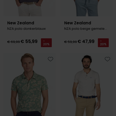
New Zealand
New Zealand
NZA polo donkerblauw
NZA polo beige gemeleerd
€ 55,99
€ 47,99
-
-
€ 69,99
€ 59,99
20%
20%
Toevoegen aan favorieten
Toevo