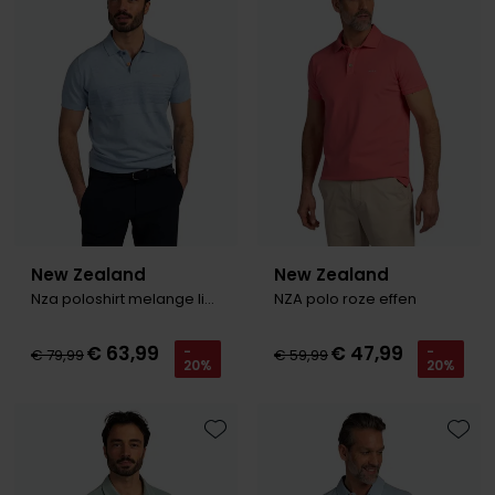
Toevoegen aan favorieten
Toevo
Olymp
People of Shibuya
PME Legend
Pierre Cardin
Polo Ralph Lauren
New Zealand
New Zealand
Portofino
Nza poloshirt melange lichtblauw korte mouw
NZA polo roze effen
Profuomo
€ 63,99
€ 47,99
-
-
R2
€ 79,99
€ 59,99
20%
20%
Rehab
Replay
Toevoegen aan favorieten
Toevo
Reset