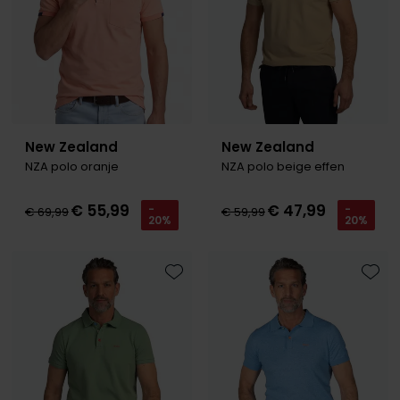
New Zealand
New Zealand
NZA polo oranje
NZA polo beige effen
€ 55,99
€ 47,99
-
-
€ 69,99
€ 59,99
20%
20%
Toevoegen aan favorieten
Toevo