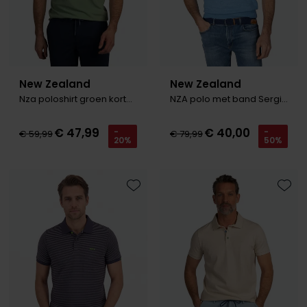
New Zealand
New Zealand
Nza poloshirt groen korte mouw katoen
NZA polo met band Sergio middenblauw
€ 47,99
€ 40,00
-
-
€ 59,99
€ 79,99
20%
50%
Toevoegen aan favorieten
Toevo