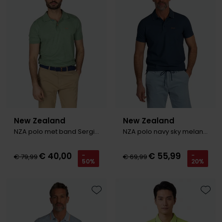
New Zealand
New Zealand
NZA polo met band Sergio groen
NZA polo navy sky melange
€ 40,00
€ 55,99
-
-
€ 79,99
€ 69,99
50%
20%
Toevoegen aan favorieten
Toevo