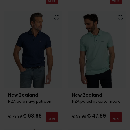
50%
20%
Toevoegen aan favorieten
Toevo
New Zealand
New Zealand
NZA polo navy patroon
NZA poloshirt korte mouw
€ 63,99
€ 47,99
-
-
€ 79,99
€ 59,99
20%
20%