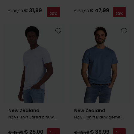
€ 31,99
€ 47,99
-
-
€ 39,99
€ 59,99
20%
20%
Toevoegen aan favorieten
Toevo
New Zealand
New Zealand
NZA t-shirt Jared blauw gemeleerd
NZA T-shirt Blauw gemeleerd
€ 25,00
€ 39,99
-
-
€ 49,99
€ 49,99