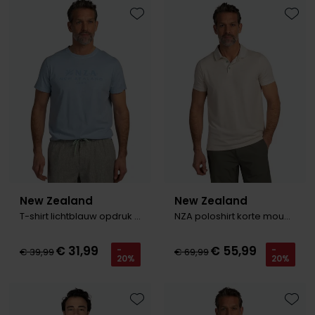
Toevoegen aan favorieten
Toevo
New Zealand
New Zealand
T-shirt lichtblauw opdruk katoen
NZA poloshirt korte mouw creme katoen
€ 31,99
€ 55,99
-
-
€ 39,99
€ 69,99
20%
20%
Toevoegen aan favorieten
Toevo