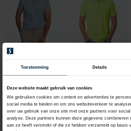
New Zealand
New Zealand
NZA polo lichtblauw bloemen geprint
NZA polo geel
Toestemming
Details
€ 63,99
€ 47,99
-
-
€ 79,99
€ 59,99
20%
20%
Deze website maakt gebruik van cookies
We gebruiken cookies om content en advertenties te persona
social media te bieden en om ons websiteverkeer te analyse
Toevoegen aan favorieten
Toevo
over uw gebruik van onze site met onze partners voor social
analyse. Deze partners kunnen deze gegevens combineren me
aan ze heeft verstrekt of die ze hebben verzameld op basis