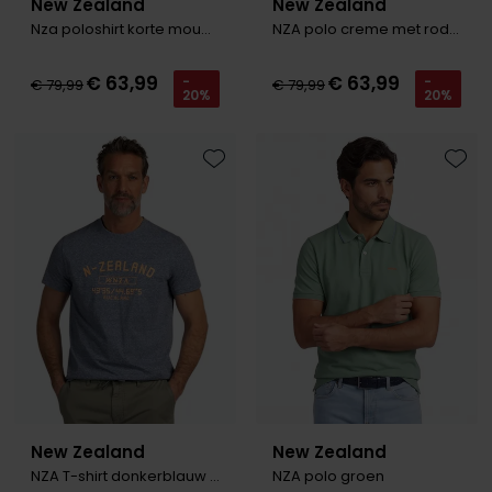
New Zealand
New Zealand
Nza poloshirt korte mouw ecru melange
NZA polo creme met rode bloemen print
€ 63,99
€ 63,99
-
-
€ 79,99
€ 79,99
20%
20%
Toevoegen aan favorieten
Toevo
New Zealand
New Zealand
NZA T-shirt donkerblauw gemeleerd oranje letters
NZA polo groen