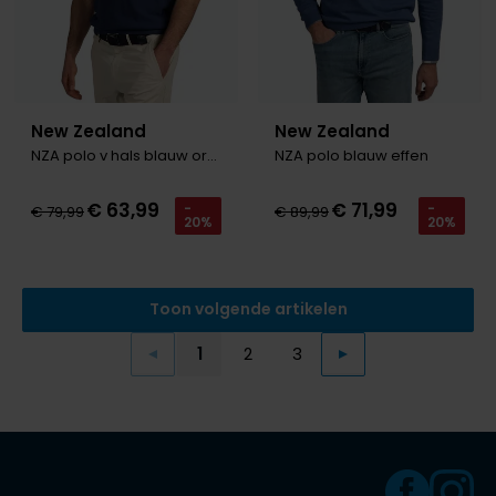
New Zealand
New Zealand
NZA polo v hals blauw oranje rand
NZA polo blauw effen
€ 63,99
€ 71,99
-
-
€ 79,99
€ 89,99
20%
20%
Toon volgende artikelen
1
2
3
Vorige
Volgende
Current Page
Page
Page