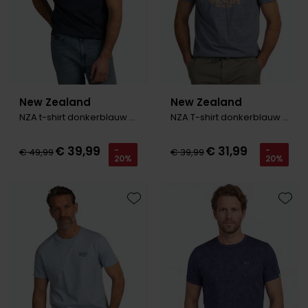
Roy Robson
Schiesser
Secrid
New Zealand
New Zealand
NZA t-shirt donkerblauw ronde hals
NZA T-shirt donkerblauw gemeleerd oranje letters
Slater
State of Art
€ 39,99
€ 31,99
-
-
€ 49,99
€ 39,99
20%
20%
Superdry
Thomas Maine
Toevoegen aan favorieten
Toevo
Tommy Hilfiger
Tramarossa
Vanguard