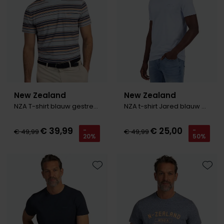
Olymp
People of Shibuya
PME Legend
Pierre Cardin
New Zealand
New Zealand
NZA T-shirt blauw gestreept met oranje
NZA t-shirt Jared blauw gemeleerd
Polo Ralph Lauren
Portofino
€ 39,99
€ 25,00
-
-
€ 49,99
€ 49,99
20%
50%
Profuomo
R2
Toevoegen aan favorieten
Toevo
Rehab
Replay
Reset