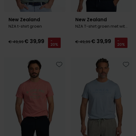
New Zealand
New Zealand
NZA t-shirt groen
NZA T-shirt groen met witte strepen
€ 39,99
€ 39,99
-
-
€ 49,99
€ 49,99
20%
20%
Toevoegen aan favorieten
Toevo