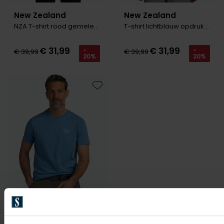
New Zealand
New Zealand
NZA T-shirt rood gemeleerd groene letters
T-shirt lichtblauw opdruk katoen
€ 31,99
€ 31,99
-
-
€ 39,99
€ 39,99
20%
20%
Toevoegen aan favorieten
New Zealand