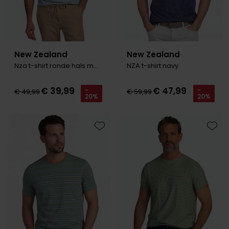
New Zealand
New Zealand
Nza t-shirt ronde hals melange blauw
NZA t-shirt navy
€ 39,99
€ 47,99
-
-
€ 49,99
€ 59,99
20%
20%
Toevoegen aan favorieten
Toevo