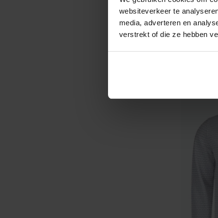
button-
websiteverkeer te analyseren
media, adverteren en analys
€ 79,99
verstrekt of die ze hebben v