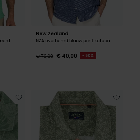
New Zealand
eerd
NZA overhemd blauw print katoen
€ 40,00
€ 79,99
- 50%
Toevoegen aan favorieten
Toevoegen 