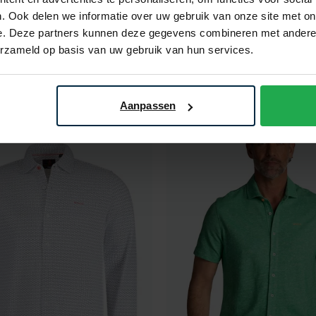
down
. Ook delen we informatie over uw gebruik van onze site met on
€ 40,00
€ 50,00
e. Deze partners kunnen deze gegevens combineren met andere i
- 50%
€ 99,99
- 50%
erzameld op basis van uw gebruik van hun services.
Aanpassen
Toevoegen aan favorieten