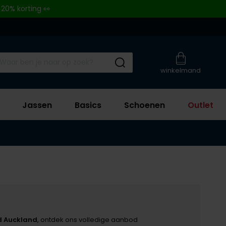
 20% korting 👀
Submit search
winkelmand
Jassen
Basics
Schoenen
Outlet
d Auckland
, ontdek ons volledige aanbod