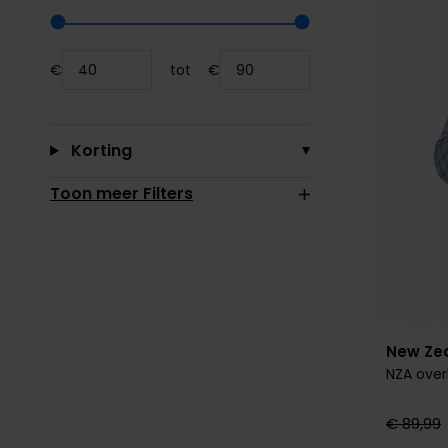
Range slider min value
Range slider max value
€
tot
€
Minimum value input
Maximum value input
Korting
Toon meer Filters
New Ze
NZA over
€ 89,99