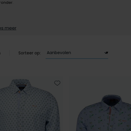
ronder.
es meer
n
Sorteer op:
Toevoegen aan favorieten