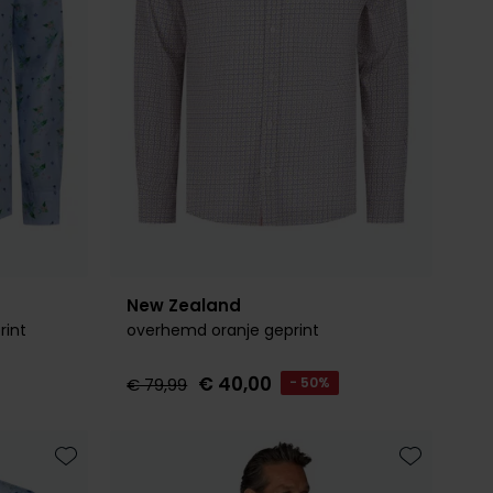
New Zealand
int
overhemd oranje geprint
€ 40,00
€ 79,99
- 50%
Toevoegen aan favorieten
Toevoegen 