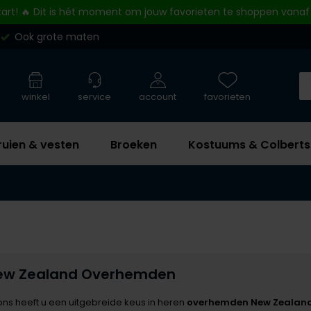
tart! 🔥 Dit is hét moment om jouw favorieten te shoppen vanaf
Ook grote maten
winkel
service
account
favorieten
ruien & vesten
Broeken
Kostuums & Colberts
ew Zealand Overhemden
 ons heeft u een uitgebreide keus in heren
overhemden New Zealan