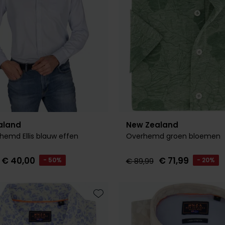
aland
New Zealand
hemd Ellis blauw effen
Overhemd groen bloemen
€ 40,00
€ 71,99
- 50%
€ 89,99
- 20%
Toevoegen aan favorieten