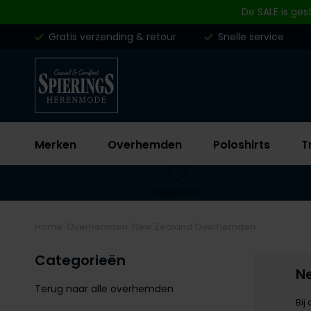
Skip to content
De SALE is ges
Gratis verzending & retour
Snelle service
Merken
Overhemden
Poloshirts
T
Favorieten
Home
Overhemden
New Zealand Overhemden
Categorieën
N
Terug naar alle overhemden
Bij