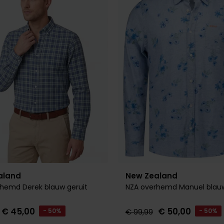
aland
New Zealand
hemd Derek blauw geruit
NZA overhemd Manuel blauw
€ 45,00
€ 50,00
- 50%
€ 99,99
- 50%