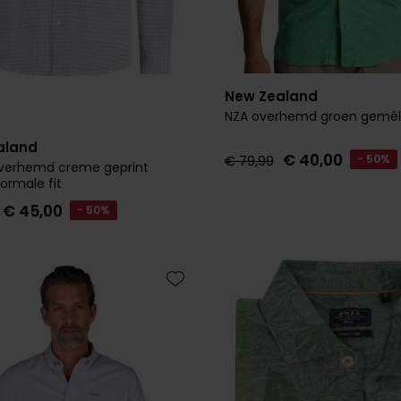
New Zealand
NZA overhemd groen gemêl
aland
€ 40,00
€ 79,99
- 50%
overhemd creme geprint
ormale fit
€ 45,00
- 50%
Toevoegen aan favorieten