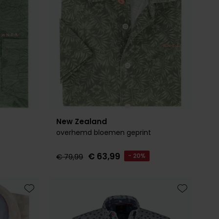
New Zealand
overhemd bloemen geprint
€ 63,99
€ 79,99
- 20%
Toevoegen aan favorieten
Toevoegen 