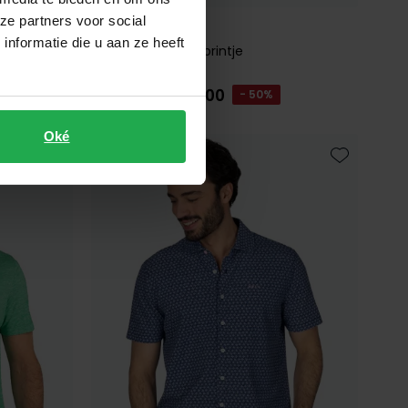
ze partners voor social
New Zealand
nformatie die u aan ze heeft
overhemd grijs printje
€ 40,00
€ 79,99
- 50%
Oké
Toevoegen aan favorieten
Toevoegen 