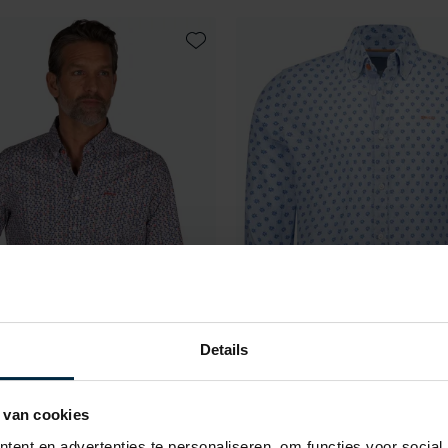
Toevoegen aan favorieten
Details
 van cookies
aland
New Zealand
d Andre geprint blauw
NZA overhemd Tate blauw g
ent en advertenties te personaliseren, om functies voor social