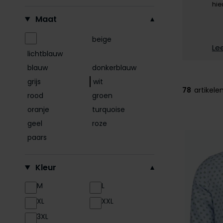
hie
Filteren op
Maat
beige
Le
lichtblauw
blauw
donkerblauw
grijs
wit
78
artikele
rood
groen
oranje
turquoise
geel
roze
paars
Kleur
M
L
XL
XXL
3XL