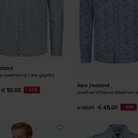
aland
w overhemd Tate geprint
New Zealand
€ 50,00
- 50%
overhemd blauw bloemen pr
€ 45,00
€ 89,99
- 50%
Toevoegen aan favorieten