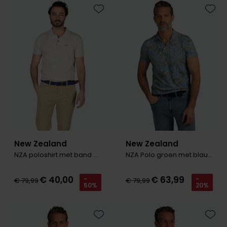
Toevoegen aan favorieten
Toevo
New Zealand
New Zealand
NZA poloshirt met band Sergio beige
NZA Polo groen met blauwe bloemen
€ 40,00
€ 63,99
-
-
€ 79,99
€ 79,99
50%
20%
Toevoegen aan favorieten
Toevo