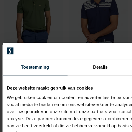
New Zealand
New Zealand
Nza poloshirt groen korte mouw katoen
polo donkerblauw geprint katoen normale fit
Toestemming
Details
€ 47,99
€ 34,98
-
-
€ 59,99
€ 69,95
20%
50%
Deze website maakt gebruik van cookies
We gebruiken cookies om content en advertenties te persona
social media te bieden en om ons websiteverkeer te analyse
Toevoegen aan favorieten
Toevo
over uw gebruik van onze site met onze partners voor social
analyse. Deze partners kunnen deze gegevens combineren me
aan ze heeft verstrekt of die ze hebben verzameld op basis