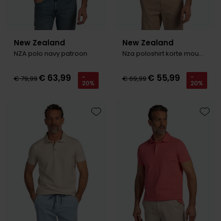
New Zealand
New Zealand
NZA polo navy patroon
Nza poloshirt korte mouw rood melange
€ 63,99
€ 55,99
-
-
€ 79,99
€ 69,99
20%
20%
Toevoegen aan favorieten
Toevo