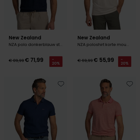
New Zealand
New Zealand
NZA polo donkerblauw structuur geometrisch
NZA poloshirt korte mouw creme katoen
€ 71,99
€ 55,99
-
-
€ 89,99
€ 69,99
20%
20%
Toevoegen aan favorieten
Toevo