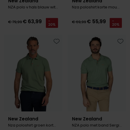
New Zealand
New Zealand
NZA polo v hals blauw witte rand
Nza poloshirt korte mouw donkerblauw melange
€ 63,99
€ 55,99
-
-
€ 79,99
€ 69,99
20%
20%
Toevoegen aan favorieten
Toevo
New Zealand
New Zealand
Nza poloshirt groen korte mouw katoen
NZA polo met band Sergio groen