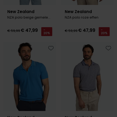
New Zealand
New Zealand
NZA polo beige gemeleerd
NZA polo roze effen
€ 47,99
€ 47,99
-
-
€ 59,99
€ 59,99
20%
20%
Toevoegen aan favorieten
Toevo