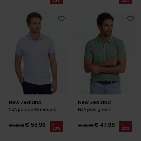
20%
20%
Toevoegen aan favorieten
Toevo
New Zealand
New Zealand
NZA polo korte mouw blauw
NZA polo groen
€ 55,99
€ 47,99
-
-
€ 69,99
€ 59,99
20%
20%