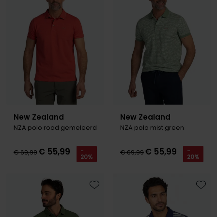
New Zealand
New Zealand
NZA polo rood gemeleerd
NZA polo mist green
€ 55,99
€ 55,99
-
-
€ 69,99
€ 69,99
20%
20%
Toevoegen aan favorieten
Toevo