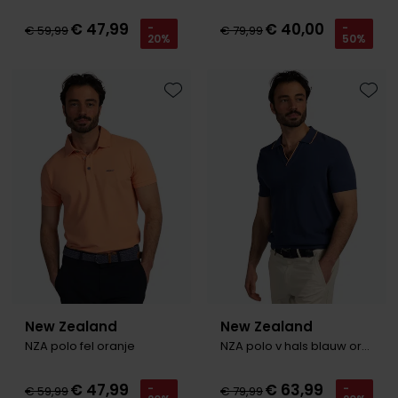
€ 47,99
€ 40,00
-
-
€ 59,99
€ 79,99
20%
50%
Toevoegen aan favorieten
Toevo
New Zealand
New Zealand
NZA polo fel oranje
NZA polo v hals blauw oranje rand
€ 47,99
€ 63,99
-
-
€ 59,99
€ 79,99