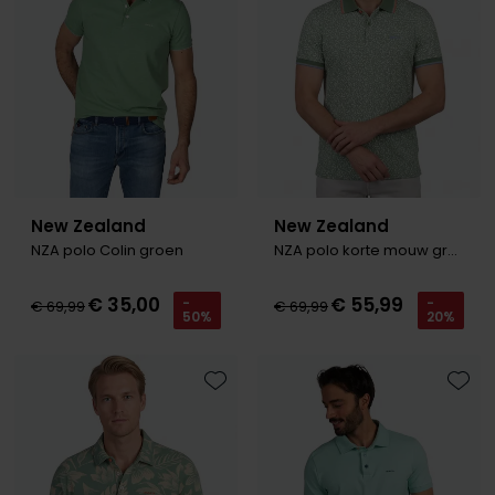
Roy Robson
Schiesser
Secrid
Slater
New Zealand
New Zealand
State of Art
NZA polo Colin groen
NZA polo korte mouw groen
Superdry
€ 35,00
€ 55,99
-
-
Thomas Maine
€ 69,99
€ 69,99
50%
20%
Tommy Hilfiger
Tramarossa
Toevoegen aan favorieten
Toevo
Vanguard