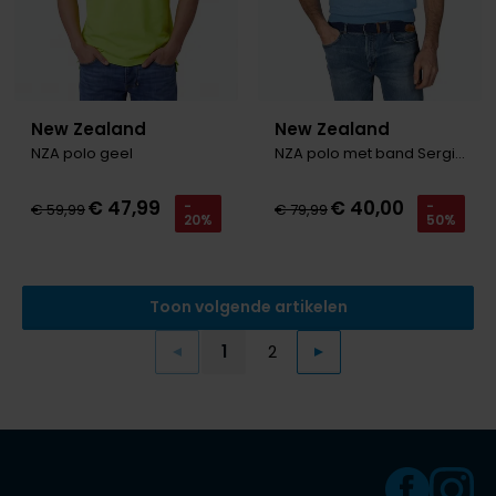
New Zealand
New Zealand
NZA polo geel
NZA polo met band Sergio middenblauw
€ 47,99
€ 40,00
-
-
€ 59,99
€ 79,99
20%
50%
Toon volgende artikelen
1
2
Vorige
Volgende
Current Page
Page