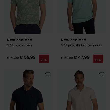
New Zealand
New Zealand
NZA polo groen
NZA poloshirt korte mouw
€ 55,99
€ 47,99
-
-
€ 69,99
€ 59,99
20%
20%
Toevoegen aan favorieten
Toevo