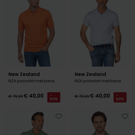
Toevoegen aan favorieten
Toevo
Olymp
People of Shibuya
PME Legend
Pierre Cardin
Polo Ralph Lauren
New Zealand
New Zealand
Portofino
NZA poloshirt met band Sergio oranje
NZA poloshirt met band Sergio lichtblauw
Profuomo
€ 40,00
€ 40,00
-
-
€ 79,99
€ 79,99
R2
50%
50%
Rehab
Replay
Toevoegen aan favorieten
Toevo
Reset