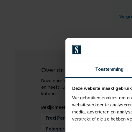
Vergr
Over dit product
Toestemming
Deze comfortabele polo van Fred Perry in d
en heeft . De pasvorm van de polo is normal
Deze website maakt gebruik
katoen.
We gebruiken cookies om cont
websiteverkeer te analyseren
Bekijk meer
media, adverteren en analys
Fred Perry
Poloshirts korte mou
verstrekt of die ze hebben v
Poloshirts korte mouwen Fred Perry