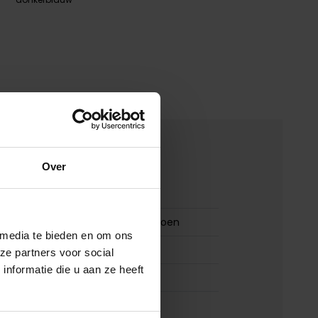
merken
Over
00173489
Fred Perry polo doorknoop groen
 media te bieden en om ons
Fred Perry
ze partners voor social
nformatie die u aan ze heeft
100% katoen
normale fit