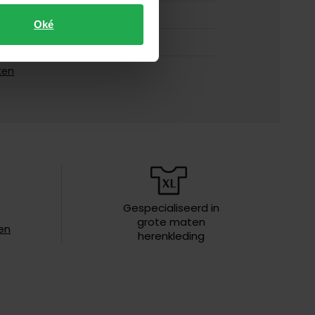
groen
Oké
korte mouw
M1745-M37
ken
doorknoop polo
effen
iften
40°C was, niet in de droger, strijken
op middelhoge temperatuur,
chemish reinigen
Gespecialiseerd in
grote maten
en
herenkleding