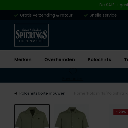
Skip to content
De SALE is ges
Gratis verzending & retour
Snelle service
Merken
Overhemden
Poloshirts
T
Favorieten
Poloshirts korte mouwen
Home
Poloshirts
Poloshirts
- 20%