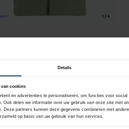
oot
1 / 4
Alle ken
Details
e kleur groen heeft een effen dessin
Artikelnr.
e fit en de stof is gemaakt van
 van cookies
Naam
ent en advertenties te personaliseren, om functies voor social
Merk
. Ook delen we informatie over uw gebruik van onze site met on
e. Deze partners kunnen deze gegevens combineren met andere i
Materiaal
wen
erzameld op basis van uw gebruik van hun services.
Pasvorm