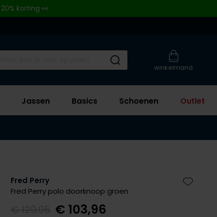
 20% korting 👀
Submit search
winkelmand
Jassen
Basics
Schoenen
Outlet
Fred Perry
Zet bij 
Fred Perry polo doorknoop groen
€ 103,96
€ 129,95