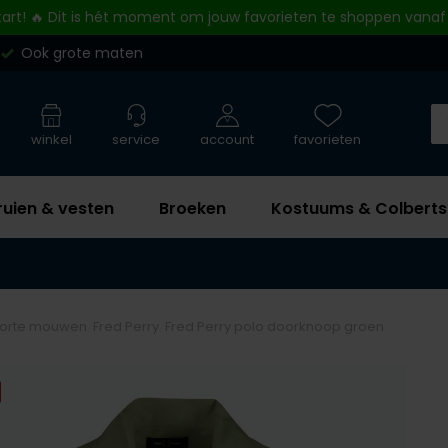
tart! 🔥 Dit is hét moment om jouw favorieten te shoppen vanaf
Ook grote maten
winkel
service
account
favorieten
ruien & vesten
Broeken
Kostuums & Colberts
 korte mouwen
Fred Perry
Fred Perry polo doorknoop groen