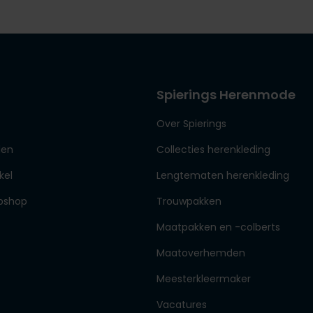
Spierings Herenmode
Over Spierings
den
Collecties herenkleding
kel
Lengtematen herenkleding
bshop
Trouwpakken
Maatpakken en -colberts
Maatoverhemden
Meesterkleermaker
Vacatures