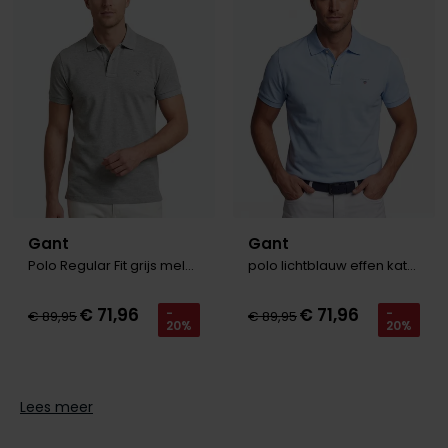
Gant
Gant
Polo Regular Fit grijs melange
polo lichtblauw effen katoen wijde fit
€ 71,96
€ 71,96
-
-
€ 89,95
€ 89,95
20%
20%
Lees meer