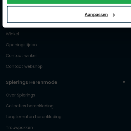
Artikelonderhoud
Aanpassen
Winkel
Winkel
Openingstijden
Contact winkel
Contact webshop
Spierings Herenmode
Over Spierings
Collecties herenkleding
Lengtematen herenkleding
Trouwpakken