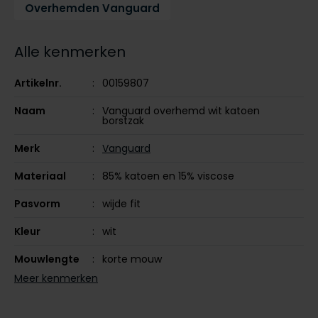
Overhemden Vanguard
Tommy Hilfiger
Tommy Hilfiger
Giorgio
Vanguard
Vanguard
Alle kenmerken
Lange maten
Artikelnr.
00159807
John Miller
Overhemden extra lang
Naam
Vanguard overhemd wit katoen
La Boucle
borstzak
Lacoste
Merk
Vanguard
Ledub
Materiaal
85% katoen en 15% viscose
Lindenmann
Pasvorm
wijde fit
Mac
Kleur
wit
Mc Alson
Mouwlengte
korte mouw
Meyer
Meer kenmerken
New Zealand
Leveranciers
VSIS2504266-7004
nr.
North 84