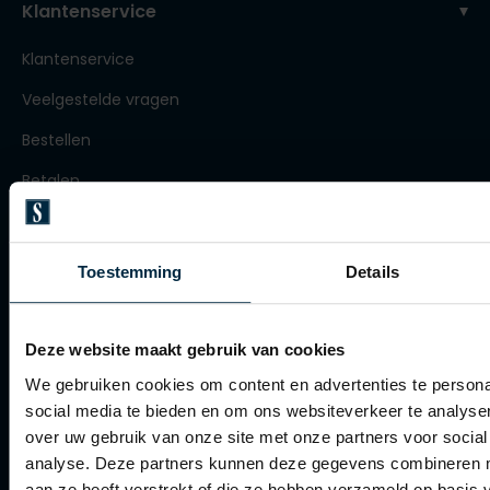
Klantenservice
Roy Robson
Klantenservice
Veelgestelde vragen
Schiesser
Bestellen
Secrid
Betalen
Slater
Verzenden
State of Art
Retourneren
Superdry
Toestemming
Details
Klachtenafhandeling
Thomas Maine
Tommy Hilfiger
Actievoorwaarden
Deze website maakt gebruik van cookies
Tramarossa
Artikelonderhoud
We gebruiken cookies om content en advertenties te persona
social media te bieden en om ons websiteverkeer te analyse
Vanguard
over uw gebruik van onze site met onze partners voor social
Winkel
analyse. Deze partners kunnen deze gegevens combineren me
aan ze heeft verstrekt of die ze hebben verzameld op basis