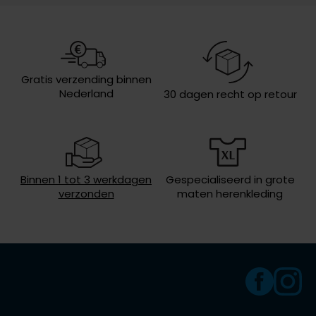
Design
effen
Olymp
Boord
wide spread boord
Borstzak
een borstzak
People of Shibuya
Gratis verzending binnen
Wasvoorschriften
40°C was, niet in de droger, strijken
Nederland
30 dagen recht op retour
op middelhoge temperatuur,
PME Legend
chemish reinigen
Pierre Cardin
Polo Ralph Lauren
Portofino
Binnen 1 tot 3 werkdagen
Gespecialiseerd in grote
verzonden
maten herenkleding
Profuomo
R2
Rehab
Replay
Reset