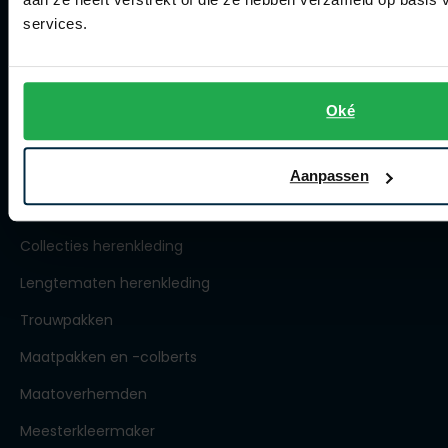
Winkel
services.
Openingstijden
Contact winkel
Contact webshop
Oké
Spierings Herenmode
Aanpassen
Over Spierings
Collecties herenkleding
Lengtematen herenkleding
Trouwpakken
Maatpakken en -colberts
Maatoverhemden
Meesterkleermaker