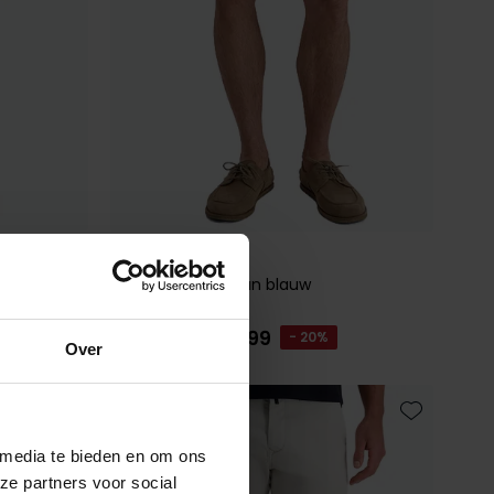
Pierre Cardin
s
Bermuda oceaan blauw
€ 63,99
€ 79,99
- 20%
Over
Toevoegen aan favorieten
Toevoegen 
 media te bieden en om ons
ze partners voor social