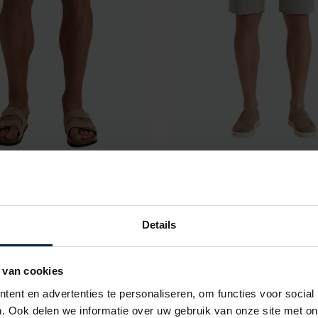
Cardin
Pierre Cardin
nkerblauw
Bermuda pc strassbourg grij
€ 63,99
€ 40,00
- 20%
€ 79,99
- 50%
Details
 van cookies
Toevoegen aan favorieten
ent en advertenties te personaliseren, om functies voor social
. Ook delen we informatie over uw gebruik van onze site met on