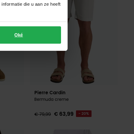
nformatie die u aan ze heeft
Oké
Pierre Cardin
Bermuda creme
€ 63,99
€ 79,99
- 20%