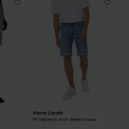
Toevoegen aan favorieten
Toevoegen 
Pierre Cardin
PC-Sisteron short denim blauw