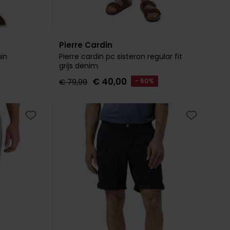
Pierre Cardin
in
Pierre cardin pc sisteron regular fit
grijs denim
€ 40,00
€ 79,99
- 50%
Toevoegen aan favorieten
Toevoegen 