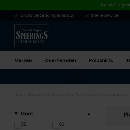
Skip to content
De SALE is ges
Gratis verzending & retour
Snelle service
Merken
Overhemden
Poloshirts
T
Favorieten
Home
Broeken
Korte broeken
Pierre Cardin Korte broeken
Filteren op
Maat
Pi
58
60