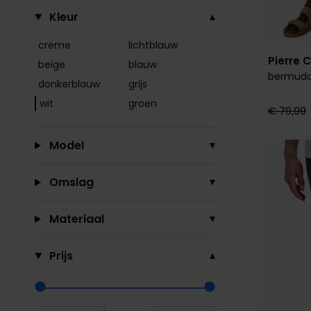
Kleur
creme
lichtblauw
Pierre 
beige
blauw
bermuda
donkerblauw
grijs
wit
groen
€ 79,99
Model
Omslag
Materiaal
Prijs
Range slider min value
Range slider max value