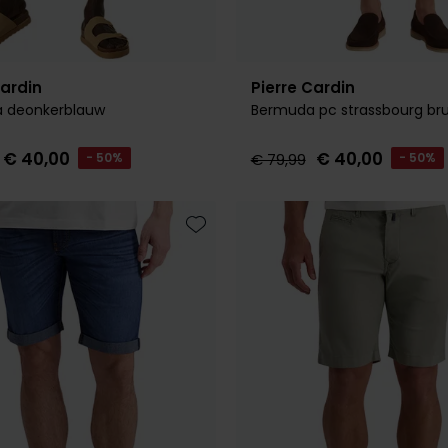
Cardin
Pierre Cardin
 deonkerblauw
Bermuda pc strassbourg bru
€ 40,00
€ 40,00
- 50%
€ 79,99
- 50%
Toevoegen aan favorieten