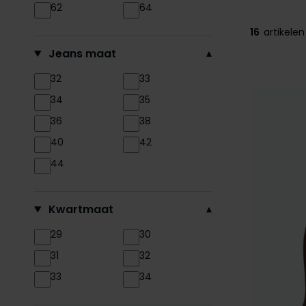
62
64
16
artikelen
Jeans maat
32
33
34
35
36
38
40
42
44
Kwartmaat
29
30
31
32
33
34