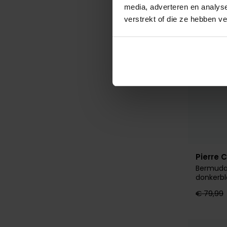
media, adverteren en analys
verstrekt of die ze hebben v
Pierre 
Bermuda
donkerb
€ 79,99