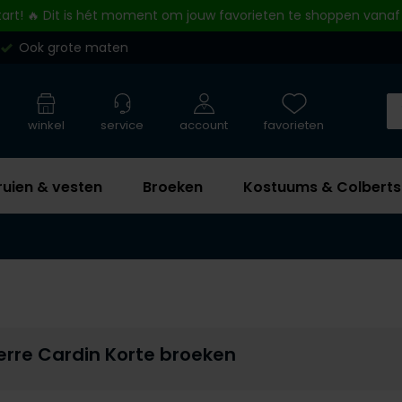
tart! 🔥 Dit is hét moment om jouw favorieten te shoppen vanaf
Ook grote maten
winkel
service
account
favorieten
ruien & vesten
Broeken
Kostuums & Colberts
erre Cardin Korte broeken