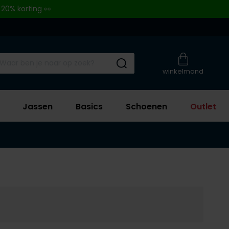
 20% korting 👀
Submit search
winkelmand
Jassen
Basics
Schoenen
Outlet