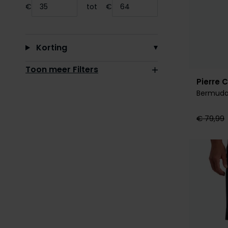
€
tot
€
Minimum value input
Maximum value input
Korting
Toon meer Filters
Pierre 
Bermuda
€ 79,99