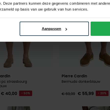
e. Deze partners kunnen deze gegevens combineren met andere i
erzameld op basis van uw gebruik van hun services.
Aanpassen
Cardin
Pierre Cardin
 pc strassbourg
Bermuda donkerblauw
lauw
€ 40,00
€ 55,99
- 50%
€ 69,99
- 20%