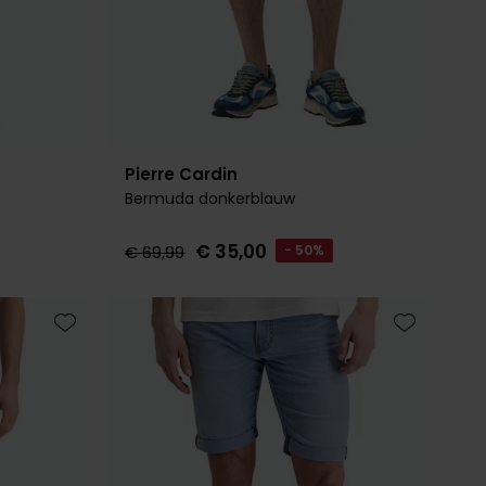
Pierre Cardin
Bermuda donkerblauw
€ 35,00
€ 69,99
- 50%
Toevoegen aan favorieten
Toevoegen 