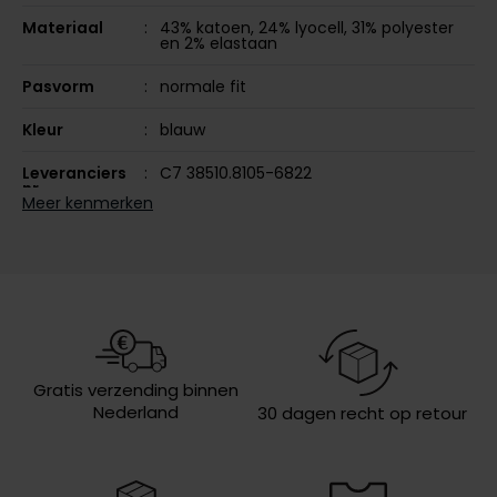
Olymp
Materiaal
43% katoen, 24% lyocell, 31% polyester
en 2% elastaan
Pasvorm
normale fit
People of Shibuya
Kleur
blauw
PME Legend
Leveranciers
C7 38510.8105-6822
nr.
Pierre Cardin
Meer kenmerken
Model
5-pocket model
Polo Ralph Lauren
Design
effen
Portofino
Profuomo
Omslag
zonder omslag
R2
Wasvoorschriften
speciaal wasprogamma 30°C, niet in
de droger, strijken op lage
Gratis verzending binnen
temperatuur
Rehab
Nederland
30 dagen recht op retour
Replay
Reset