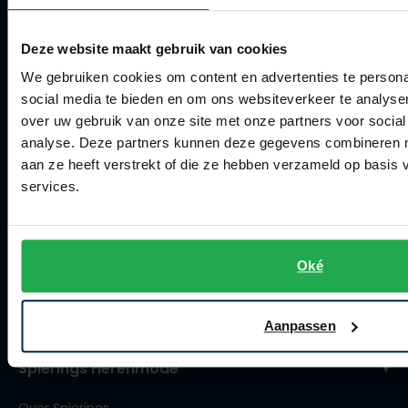
Retourneren
Deze website maakt gebruik van cookies
Klachtenafhandeling
We gebruiken cookies om content en advertenties te persona
Actievoorwaarden
social media te bieden en om ons websiteverkeer te analyse
over uw gebruik van onze site met onze partners voor social
Artikelonderhoud
analyse. Deze partners kunnen deze gegevens combineren me
aan ze heeft verstrekt of die ze hebben verzameld op basis
Winkel
services.
Winkel
Openingstijden
Oké
Contact winkel
Contact webshop
Aanpassen
Spierings Herenmode