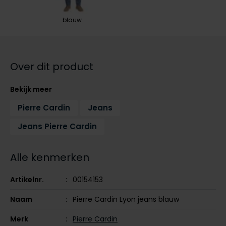
Tommy Hilfiger
Tommy Hilfiger
Giorgio
blauw
Vanguard
Vanguard
Lange maten
John Miller
Over dit product
Overhemden extra lang
La Boucle
Bekijk meer
Lacoste
Pierre Cardin
Jeans
Ledub
Jeans Pierre Cardin
Lindenmann
Mac
Alle kenmerken
Mc Alson
Artikelnr.
00154153
Meyer
Naam
Pierre Cardin Lyon jeans blauw
New Zealand
Merk
Pierre Cardin
North 84