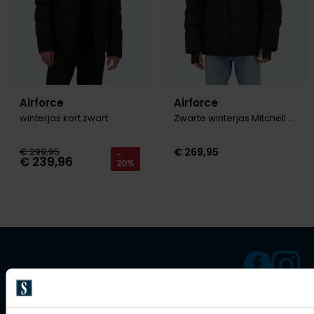
Airforce
Airforce
winterjas kort zwart
Zwarte winterjas Mitchell kort
€ 299,95
€ 269,95
-
€ 239,96
20%
Klantenservice