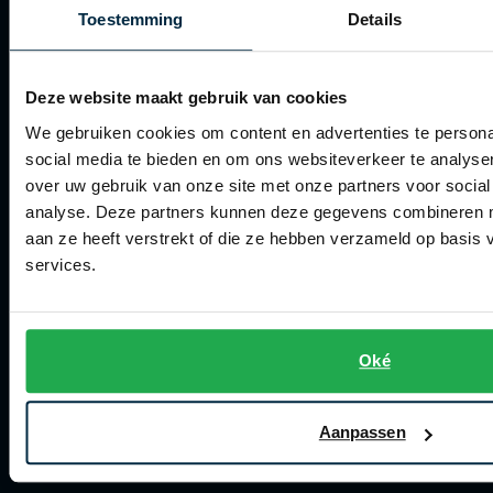
Toestemming
Details
Klantenservice
Veelgestelde vragen
Deze website maakt gebruik van cookies
Bestellen
We gebruiken cookies om content en advertenties te persona
Betalen
social media te bieden en om ons websiteverkeer te analyse
over uw gebruik van onze site met onze partners voor social
Verzenden
analyse. Deze partners kunnen deze gegevens combineren me
aan ze heeft verstrekt of die ze hebben verzameld op basis
Retourneren
services.
Klachtenafhandeling
Actievoorwaarden
Oké
Artikelonderhoud
Winkel
Aanpassen
Winkel