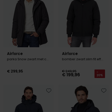
Olymp
People of Shibuya
PME Legend
Pierre Cardin
Airforce
Airforce
Polo Ralph Lauren
parka Snow zwart met capuchon
bomber zwart slim fit effen rits
Portofino
€ 299,95
€ 249,95
Profuomo
-
€ 199,96
20%
R2
Rehab
Toevoegen aan favorieten
Toevo
Replay
Reset