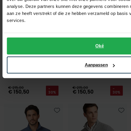
analyse. Deze partners kunnen deze gegevens combineren me
aan ze heeft verstrekt of die ze hebben verzameld op basis
services.
Oké
Aanpassen
Polo Ralph Lauren
Polo Ralph Lauren
trui grijs katoen
trui bruin
€ 215,00
€ 215,00
-
-
€ 150,50
€ 150,50
30%
30%
Toevoegen aan favorieten
Toevo