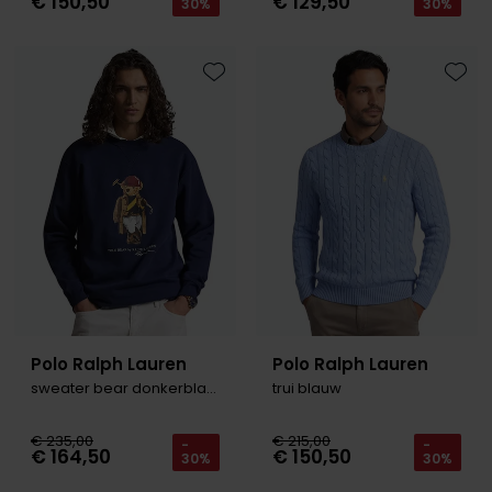
€ 150,50
€ 129,50
30%
30%
Toevoegen aan favorieten
Toevo
Polo Ralph Lauren
Polo Ralph Lauren
sweater bear donkerblauw B&T
trui blauw
€ 235,00
€ 215,00
-
-
€ 164,50
€ 150,50
30%
30%