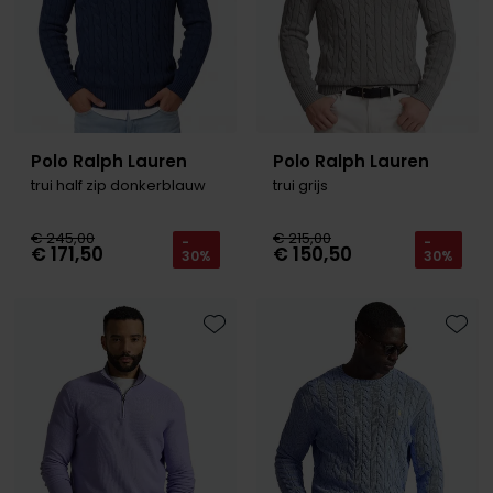
Polo Ralph Lauren
Polo Ralph Lauren
trui half zip donkerblauw
trui grijs
€ 245,00
€ 215,00
-
-
€ 171,50
€ 150,50
30%
30%
Toevoegen aan favorieten
Toevo