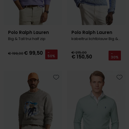
Polo Ralph Lauren
Polo Ralph Lauren
Big & Tall trui half zip
kabeltrui lichtblauw Big & Tall
€ 99,50
€ 215,00
-
€ 199,00
-
€ 150,50
50%
30%
Toevoegen aan favorieten
Toevo