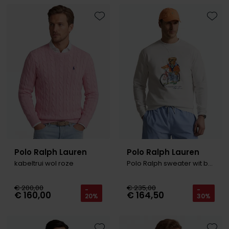
Toevoegen aan favorieten
Toevo
Polo Ralph Lauren
Polo Ralph Lauren
kabeltrui wol roze
Polo Ralph sweater wit bear Big & Tall
€ 200,00
€ 235,00
-
-
€ 160,00
€ 164,50
20%
30%