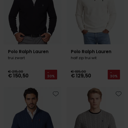
Roy Robson
Schiesser
Secrid
Slater
Polo Ralph Lauren
Polo Ralph Lauren
trui zwart
half zip trui wit
State of Art
Superdry
€ 215,00
€ 185,00
-
-
€ 150,50
€ 129,50
30%
30%
Thomas Maine
Tommy Hilfiger
Tramarossa
Toevoegen aan favorieten
Toevo
Vanguard