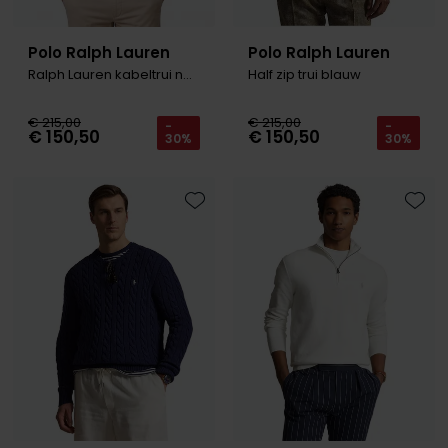
Polo Ralph Lauren
Polo Ralph Lauren
Ralph Lauren kabeltrui navy
Half zip trui blauw
€ 215,00
€ 215,00
-
-
€ 150,50
€ 150,50
30%
30%
Toevoegen aan favorieten
Toevo