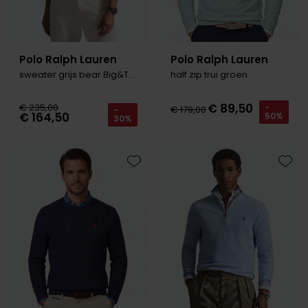
Polo Ralph Lauren
Polo Ralph Lauren
sweater grijs bear Big&Tall
half zip trui groen
€ 89,50
€ 235,00
-
€ 179,00
-
€ 164,50
50%
30%
Toevoegen aan favorieten
Toevo