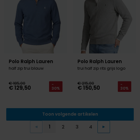
Polo Ralph Lauren
Polo Ralph Lauren
half zip trui blauw
trui half zip rits grijs logo
€ 185,00
€ 215,00
-
-
€ 129,50
€ 150,50
30%
30%
Toon volgende artikelen
1
2
3
4
Vorige
Volgende
Current Page
Page
Page
Page