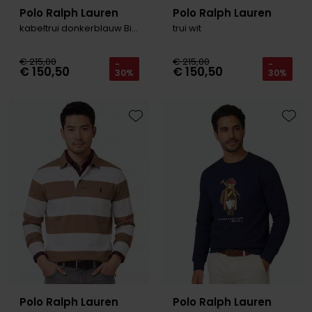
Polo Ralph Lauren
Polo Ralph Lauren
kabeltrui donkerblauw Big & Tall
trui wit
€ 215,00
€ 215,00
-
-
€ 150,50
€ 150,50
30%
30%
Toevoegen aan favorieten
Toevo
Polo Ralph Lauren
Polo Ralph Lauren