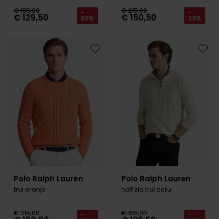
€ 185,00
€ 215,00
-
-
€ 129,50
€ 150,50
30%
30%
Toevoegen aan favorieten
Toevo
Polo Ralph Lauren
Polo Ralph Lauren
trui oranje
half zip trui ecru
€ 215,00
€ 185,00
-
-