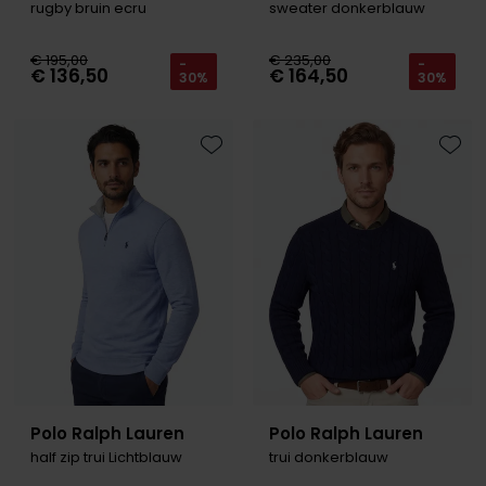
rugby bruin ecru
sweater donkerblauw
€ 195,00
€ 235,00
-
-
€ 136,50
€ 164,50
30%
30%
Toevoegen aan favorieten
Toevo
Polo Ralph Lauren
Polo Ralph Lauren
half zip trui Lichtblauw
trui donkerblauw