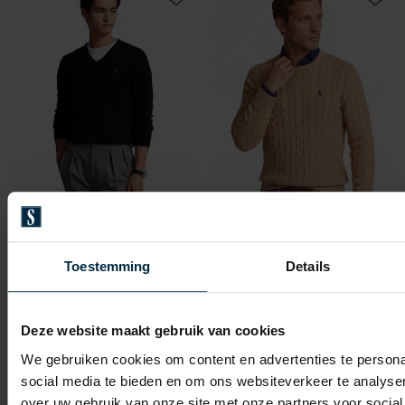
Toevoegen aan favorieten
Toevo
Polo Ralph Lauren
Polo Ralph Lauren
Ralph Lauren trui v-hals Slim Fit katoen zwart
trui beige effen katoen ronde hals
Toestemming
Details
€ 185,00
€ 215,00
-
-
€ 148,00
€ 150,50
20%
30%
Deze website maakt gebruik van cookies
We gebruiken cookies om content en advertenties te persona
social media te bieden en om ons websiteverkeer te analyse
Toevoegen aan favorieten
Toevo
over uw gebruik van onze site met onze partners voor social