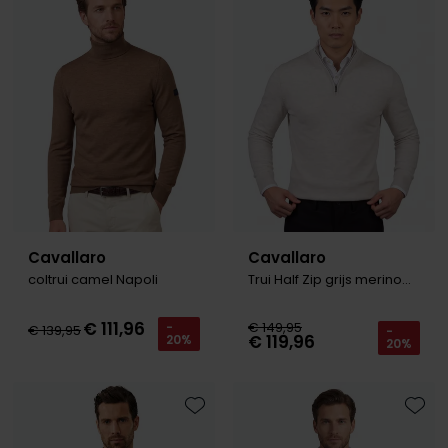
Toevoegen aan favorieten
Toevo
Cavallaro
Cavallaro
coltrui camel Napoli
Trui Half Zip grijs merinowol
€ 111,96
€ 149,95
-
€ 139,95
-
€ 119,96
20%
20%
Toevoegen aan favorieten
Toevo