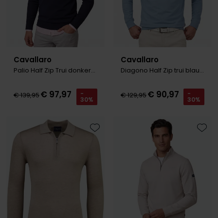
Cavallaro
Cavallaro
Palio Half Zip Trui donkerblauw
Diagono Half Zip trui blauw
€ 97,97
€ 90,97
-
-
€ 139,95
€ 129,95
30%
30%
Toevoegen aan favorieten
Toevo