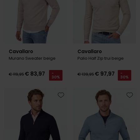
Roy Robson
Schiesser
Secrid
Cavallaro
Cavallaro
Slater
Murano Sweater beige
Palio Half Zip trui beige
State of Art
€ 83,97
€ 97,97
-
-
€ 119,95
€ 139,95
Superdry
30%
30%
Thomas Maine
Tommy Hilfiger
Toevoegen aan favorieten
Toevo
Tramarossa
Vanguard