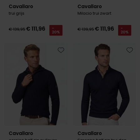
Cavallaro
Cavallaro
trui grijs
Milacio trui zwart
€ 111,96
€ 111,96
-
-
€ 139,95
€ 139,95
20%
20%
Toevoegen aan favorieten
Toevo
Cavallaro
Cavallaro