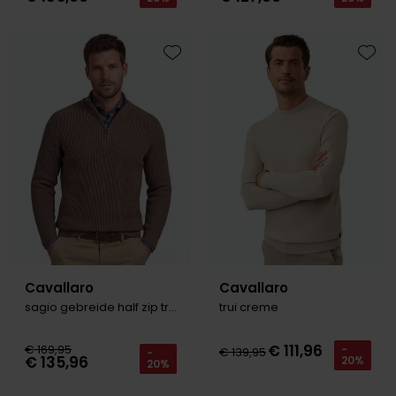
Toevoegen aan favorieten
Toevo
Cavallaro
Cavallaro
sagio gebreide half zip trui bruin
trui creme
€ 111,96
€ 169,95
-
€ 139,95
-
€ 135,96
20%
20%