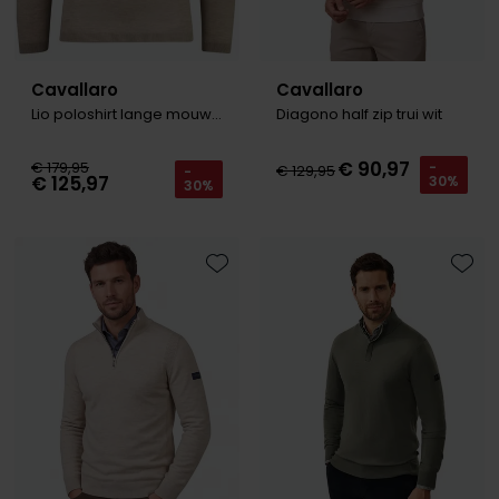
Cavallaro
Cavallaro
Lio poloshirt lange mouw taupe
Diagono half zip trui wit
€ 90,97
€ 179,95
-
€ 129,95
-
€ 125,97
30%
30%
Toevoegen aan favorieten
Toevo