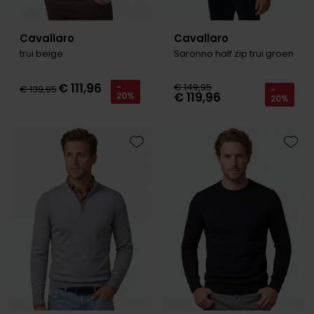
Cavallaro
Cavallaro
trui beige
Saronno half zip trui groen
€ 111,96
€ 149,95
-
€ 139,95
-
€ 119,96
20%
20%
Toevoegen aan favorieten
Toevo