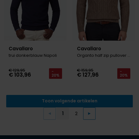
Cavallaro
Cavallaro
trui donkerblauw Napoli
Organto half zip pullover bruin
€ 129,95
€ 159,95
-
-
€ 103,96
€ 127,96
20%
20%
Toon volgende artikelen
1
2
Vorige
Volgende
Current Page
Page