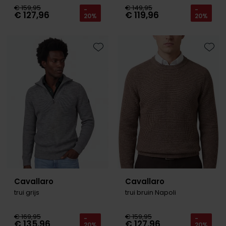
€ 159,95
€ 149,95
-
-
€ 127,96
€ 119,96
20%
20%
Toevoegen aan favorieten
Toevo
Cavallaro
Cavallaro
trui grijs
trui bruin Napoli
€ 169,95
€ 159,95
-
-
€ 135,96
€ 127,96
20%
20%