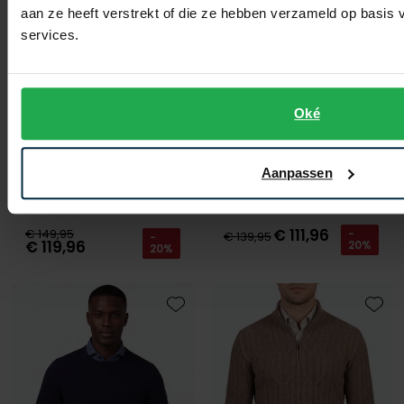
aan ze heeft verstrekt of die ze hebben verzameld op basis
services.
Oké
Cavallaro
Cavallaro
Aanpassen
Trui Half Zip Bruin Merinowol
Coltrui Donkerbruin merinowol
€ 111,96
€ 149,95
-
€ 139,95
-
€ 119,96
20%
20%
Toevoegen aan favorieten
Toevo