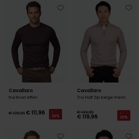
Toevoegen aan favorieten
Toevo
Cavallaro
Cavallaro
trui bruin effen
Trui Half Zip beige merinowol
€ 111,96
€ 149,95
-
€ 139,95
-
€ 119,96
20%
20%