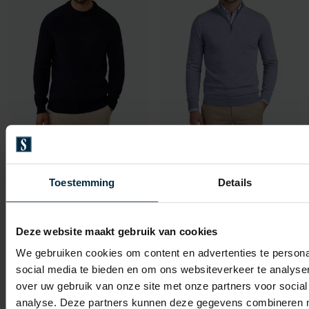
Cavallaro
Cavallaro
trui donkerblauw
Trui Half Zip Blauw Merinowol
Toestemming
Details
€ 159,95
€ 149,95
-
-
€ 127,96
€ 119,96
20%
20%
Deze website maakt gebruik van cookies
We gebruiken cookies om content en advertenties te persona
social media te bieden en om ons websiteverkeer te analyse
Toevoegen aan favorieten
Toevo
over uw gebruik van onze site met onze partners voor social
analyse. Deze partners kunnen deze gegevens combineren me