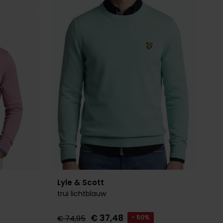
Toevoegen aan favorieten
Toevoegen 
Lyle & Scott
trui lichtblauw
€ 37,48
€ 74,95
- 50%