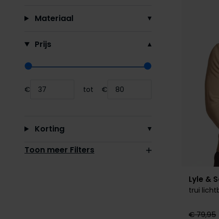
Materiaal
Prijs
Range slider min value
Range slider max value
€
tot
€
Minimum value input
Maximum value input
Korting
Toon meer Filters
Lyle & 
trui lich
€ 79,95