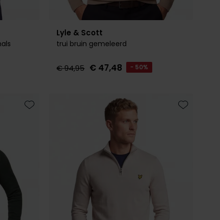
Lyle & Scott
als
trui bruin gemeleerd
€ 47,48
€ 94,95
- 50%
Toevoegen aan favorieten
Toevoegen 