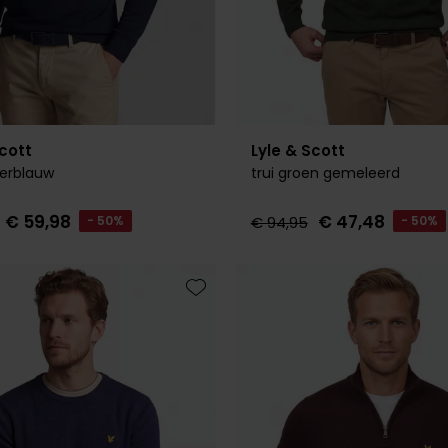
Scott
Lyle & Scott
kerblauw
trui groen gemeleerd
€ 59,98
€ 47,48
- 50%
€ 94,95
- 50%
Toevoegen aan favorieten