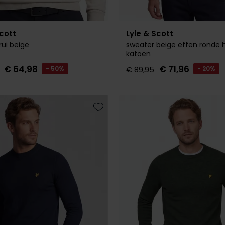
Scott
Lyle & Scott
trui beige
sweater beige effen ronde h
katoen
€ 64,98
€ 71,96
- 50%
€ 89,95
- 20%
Toevoegen aan favorieten