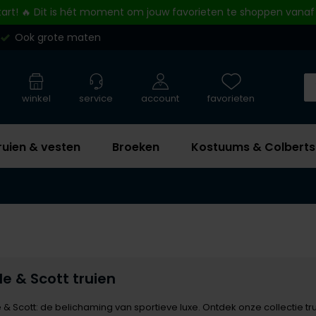
tart! 🔥 Dit is hét moment om jouw favorieten te shoppen vanaf
Ook grote maten
winkel
service
account
favorieten
ruien & vesten
Broeken
Kostuums & Colberts
le & Scott truien
e & Scott: de belichaming van sportieve luxe. Ontdek onze collectie tr