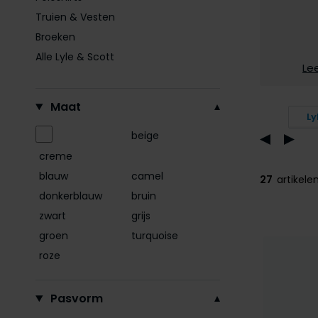
Truien & Vesten
Broeken
Alle Lyle & Scott
Le
Filteren op
Maat
Ly
beige
creme
blauw
camel
27
artikele
donkerblauw
bruin
zwart
grijs
groen
turquoise
roze
Pasvorm