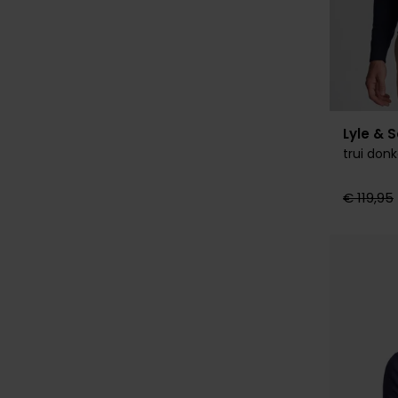
Lyle & 
trui don
€ 119,95