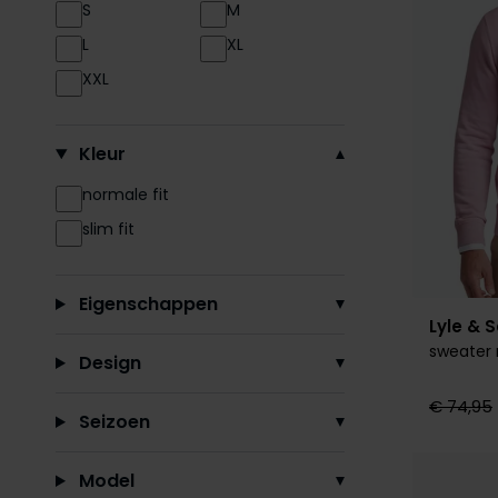
S
M
L
XL
XXL
Kleur
normale fit
slim fit
Eigenschappen
Lyle & 
sweater 
Design
€ 74,95
Seizoen
Model