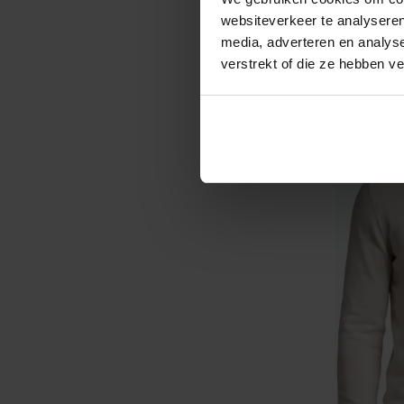
sweater
websiteverkeer te analyseren
media, adverteren en analys
€ 94,95
verstrekt of die ze hebben v