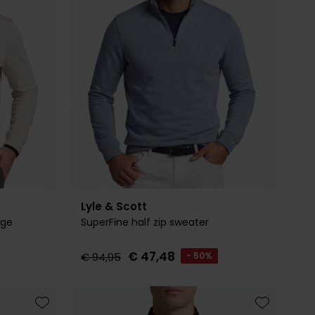
Lyle & Scott
ige
SuperFine half zip sweater
€ 47,48
€ 94,95
- 50%