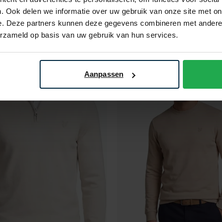
 Sand
trui beige
. Ook delen we informatie over uw gebruik van onze site met on
e. Deze partners kunnen deze gegevens combineren met andere i
€ 66,47
€ 59,98
- 30%
€ 119,95
- 50%
erzameld op basis van uw gebruik van hun services.
Aanpassen
Toevoegen aan favorieten