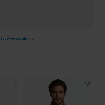
 Scott vesten slim fit
Toevoegen aan favorieten
Toevoegen 