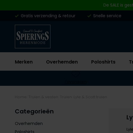
Skip to content
De SALE is ges
Gratis verzending & retour
Snelle service
Merken
Overhemden
Poloshirts
T
Favorieten
Home
Truien & vesten
Truien
Lyle & Scott truien
Categorieën
Ly
Overhemden
Lyl
Poloshirts