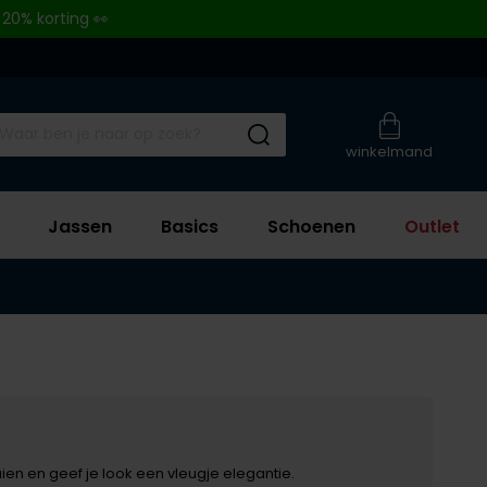
 20% korting 👀
Submit search
winkelmand
Jassen
Basics
Schoenen
Outlet
uien en geef je look een vleugje elegantie.