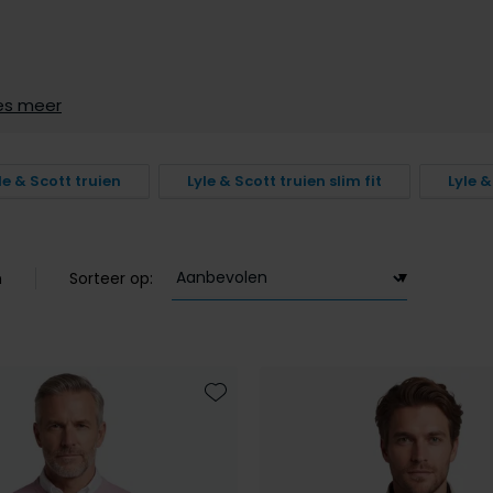
es meer
le & Scott truien
Lyle & Scott truien slim fit
Lyle &
n
Sorteer op:
Toevoegen aan favorieten