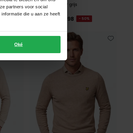
half-zip sweater grijs
ze partners voor social
nformatie die u aan ze heeft
€ 44,98
€ 89,95
- 50%
Oké
Toevoegen aan favorieten
Toevoegen 