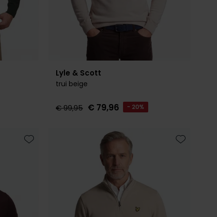
Lyle & Scott
trui beige
€ 79,96
€ 99,95
- 20%
Toevoegen aan favorieten
Toevoegen 