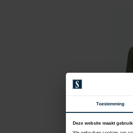
Toestemming
Deze website maakt gebruik
Lyle & 
We gebruiken cookies om cont