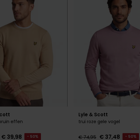
Toevoegen aan favorieten
Scott
Lyle & Scott
tbruin effen
trui roze gele vogel
€ 39,98
€ 37,48
- 50%
€ 74,95
- 50%