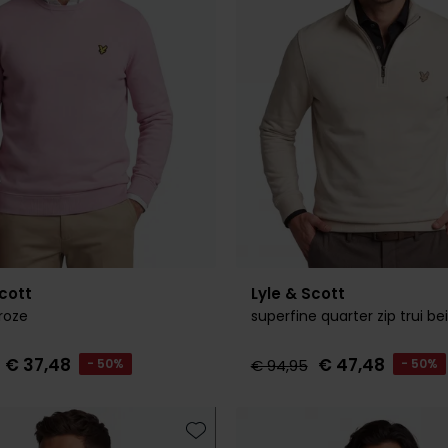
Scott
Lyle & Scott
roze
superfine quarter zip trui be
€ 37,48
€ 47,48
- 50%
€ 94,95
- 50%