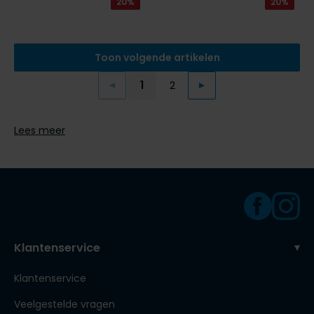
20%
20%
Toon volgende artikelen
1
2
Vorige
Volgende
Current Page
Page
Lees meer
Klantenservice
Klantenservice
Veelgestelde vragen