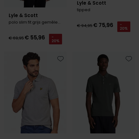
Lyle & Scott
tipped
Lyle & Scott
polo slim fit grijs gemêleerd katoen
€ 75,96
-
€ 94,95
20%
€ 55,96
-
€ 69,95
20%
Toevoegen aan favorieten
Toevo