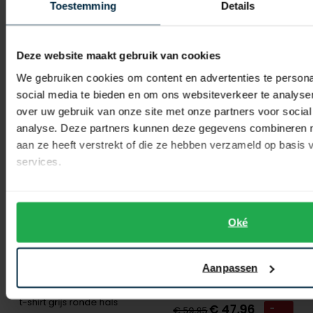
Toestemming
Details
€ 34,98
€ 55,96
-
-
€ 69,95
€ 69,95
50%
20%
Deze website maakt gebruik van cookies
We gebruiken cookies om content en advertenties te persona
Toevoegen aan favorieten
Toevo
social media te bieden en om ons websiteverkeer te analyse
over uw gebruik van onze site met onze partners voor social
analyse. Deze partners kunnen deze gegevens combineren me
aan ze heeft verstrekt of die ze hebben verzameld op basis
services.
Oké
Lyle & Scott
Aanpassen
t-shirt camel
Lyle & Scott
t-shirt grijs ronde hals
€ 47,96
-
€ 59,95