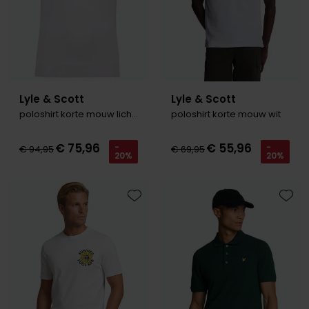
Lyle & Scott
Lyle & Scott
poloshirt korte mouw lichtblauw
poloshirt korte mouw wit
€ 75,96
€ 55,96
-
-
€ 94,95
€ 69,95
20%
20%
Toevoegen aan favorieten
Toevo