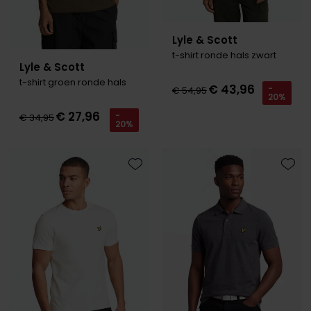
Lyle & Scott
t-shirt ronde hals zwart
Lyle & Scott
t-shirt groen ronde hals
€ 43,96
-
€ 54,95
20%
€ 27,96
-
€ 34,95
20%
Toevoegen aan favorieten
Toevo