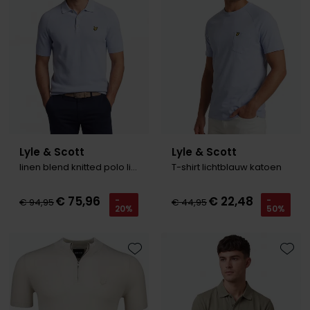
Lyle & Scott
Lyle & Scott
linen blend knitted polo lichtblauw
T-shirt lichtblauw katoen
€ 75,96
€ 22,48
-
-
€ 94,95
€ 44,95
20%
50%
Toevoegen aan favorieten
Toevo