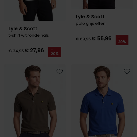
Lyle & Scott
polo grijs effen
Lyle & Scott
t-shirt wit ronde hals
€ 55,96
-
€ 69,95
20%
€ 27,96
-
€ 34,95
20%
Toevoegen aan favorieten
Toevo