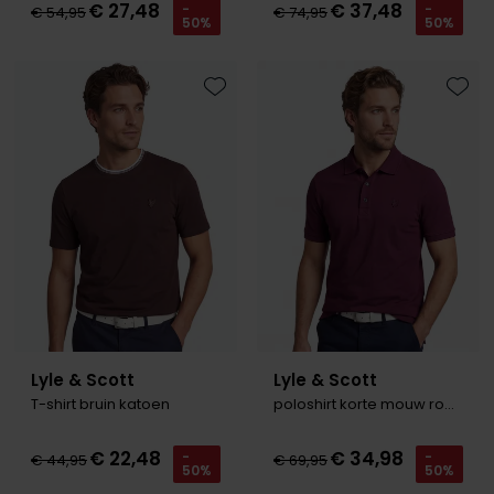
€ 27,48
€ 37,48
-
-
€ 54,95
€ 74,95
Tommy Hilfiger
Tommy Hilfiger
50%
50%
Giorgio
Vanguard
Vanguard
Toevoegen aan favorieten
Toevo
Lange maten
John Miller
Overhemden extra lang
La Boucle
Lacoste
Ledub
Lindenmann
Mac
Mc Alson
Lyle & Scott
Lyle & Scott
Meyer
T-shirt bruin katoen
poloshirt korte mouw rood
New Zealand
€ 22,48
€ 34,98
-
-
€ 44,95
€ 69,95
50%
50%
North 84