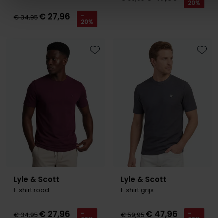
20%
€ 27,96
-
€ 34,95
20%
Toevoegen aan favorieten
Toevo
Lyle & Scott
Lyle & Scott
t-shirt rood
t-shirt grijs
€ 27,96
€ 47,96
-
-
€ 34,95
€ 59,95