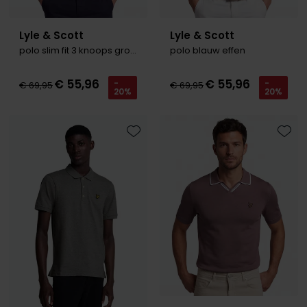
Lyle & Scott
Lyle & Scott
polo slim fit 3 knoops groen effen katoen
polo blauw effen
€ 55,96
€ 55,96
-
-
€ 69,95
€ 69,95
20%
20%
Toevoegen aan favorieten
Toevo