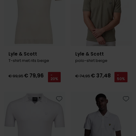
Lyle & Scott
Lyle & Scott
T-shirt met rits beige
polo-shirt beige
€ 79,96
€ 37,48
-
-
€ 99,95
€ 74,95
20%
50%
Toevoegen aan favorieten
Toevo