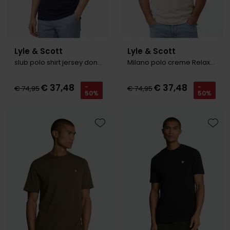
Lyle & Scott
Lyle & Scott
slub polo shirt jersey donkerblauw
Milano polo creme Relaxed Fit
€ 37,48
€ 37,48
-
-
€ 74,95
€ 74,95
50%
50%
Toevoegen aan favorieten
Toevo