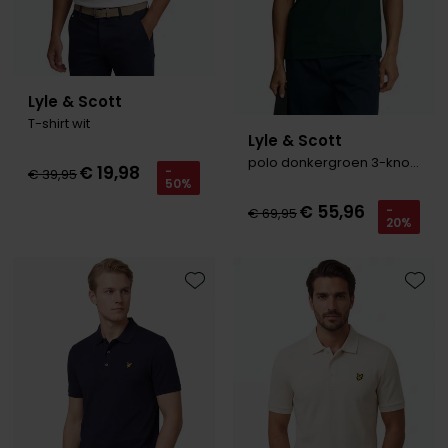
Lyle & Scott
T-shirt wit
Lyle & Scott
polo donkergroen 3-knoops
€ 19,98
-
€ 39,95
50%
€ 55,96
-
€ 69,95
20%
Toevoegen aan favorieten
Toevo