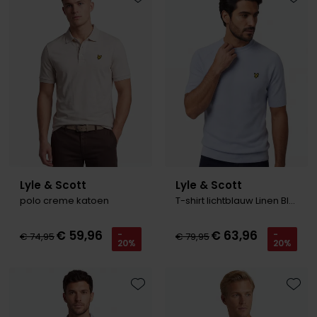
Roy Robson
Toevoegen aan favorieten
Toevo
Schiesser
Secrid
Slater
State of Art
Superdry
Lyle & Scott
Lyle & Scott
Thomas Maine
polo creme katoen
T-shirt lichtblauw Linen Blend Knitted
Tommy Hilfiger
€ 59,96
€ 63,96
-
-
€ 74,95
€ 79,95
20%
20%
Tramarossa
Vanguard
Toevoegen aan favorieten
Toevo