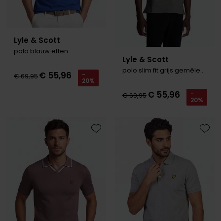
Lyle & Scott
polo blauw effen
Lyle & Scott
polo slim fit grijs gemêleerd katoen
€ 55,96
-
€ 69,95
20%
€ 55,96
-
€ 69,95
20%
Toevoegen aan favorieten
Toevo