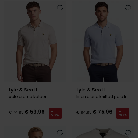
Roy Robson
Toevoegen aan favorieten
Toevo
Schiesser
Secrid
Slater
State of Art
Superdry
Thomas Maine
Lyle & Scott
Lyle & Scott
Tommy Hilfiger
polo creme katoen
linen blend knitted polo lichtblauw
Tramarossa
€ 59,96
€ 75,96
-
-
€ 74,95
€ 94,95
20%
20%
Vanguard