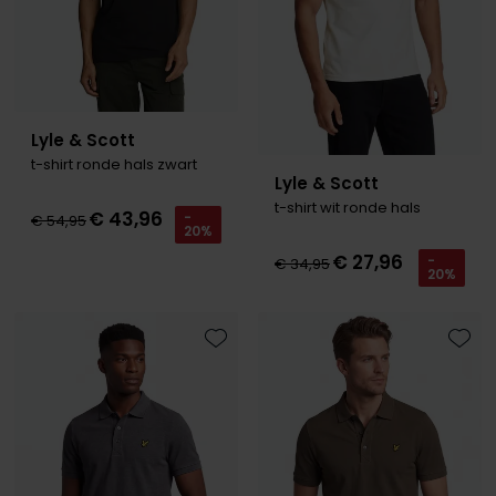
Lyle & Scott
t-shirt ronde hals zwart
Lyle & Scott
t-shirt wit ronde hals
€ 43,96
-
€ 54,95
20%
€ 27,96
-
€ 34,95
20%
Toevoegen aan favorieten
Toevo