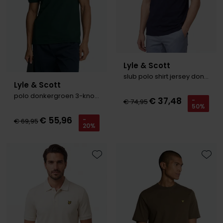
Lyle & Scott
slub polo shirt jersey donkerblauw
Lyle & Scott
polo donkergroen 3-knoops
€ 37,48
-
€ 74,95
50%
€ 55,96
-
€ 69,95
20%
Toevoegen aan favorieten
Toevo