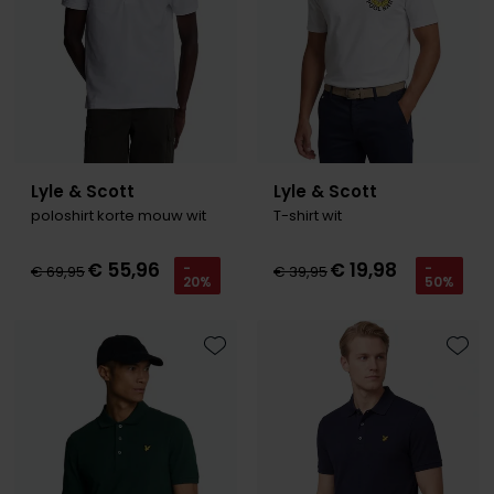
Lyle & Scott
Lyle & Scott
poloshirt korte mouw wit
T-shirt wit
€ 55,96
€ 19,98
-
-
€ 69,95
€ 39,95
20%
50%
Toevoegen aan favorieten
Toevo