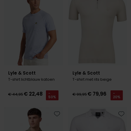
Toevoegen aan favorieten
Toevo
Lyle & Scott
Lyle & Scott
T-shirt lichtblauw katoen
T-shirt met rits beige
€ 22,48
€ 79,96
-
-
€ 44,95
€ 99,95
50%
20%
Toevoegen aan favorieten
Toevo