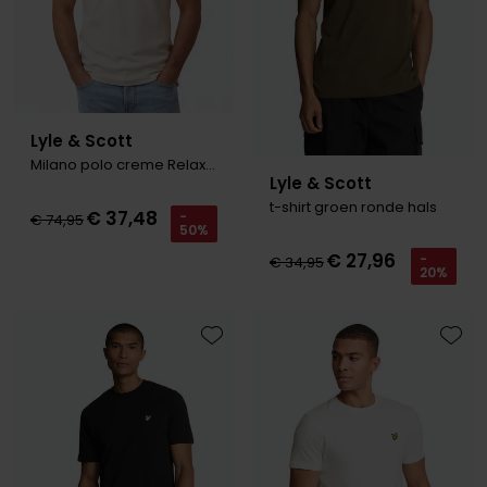
Lyle & Scott
Milano polo creme Relaxed Fit
Lyle & Scott
t-shirt groen ronde hals
€ 37,48
-
€ 74,95
50%
€ 27,96
-
€ 34,95
20%
Toevoegen aan favorieten
Toevo