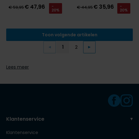
€ 47,96
€ 35,96
-
-
€ 59,95
€ 44,95
20%
20%
Toon volgende artikelen
1
2
Vorige
Volgende
Current Page
Page
Lees meer
Klantenservice
Klantenservice