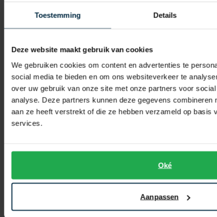
polo lichtblauw effen
Toestemming
Details
Lyle & Scott
t-shirt grijs ronde hals
€ 55,96
-
€ 69,95
20%
Deze website maakt gebruik van cookies
€ 27,96
-
€ 34,95
20%
We gebruiken cookies om content en advertenties te persona
social media te bieden en om ons websiteverkeer te analyse
over uw gebruik van onze site met onze partners voor social
Toevoegen aan favorieten
Toevo
analyse. Deze partners kunnen deze gegevens combineren me
aan ze heeft verstrekt of die ze hebben verzameld op basis
services.
Oké
Aanpassen
Lyle & Scott
Lyle & Scott