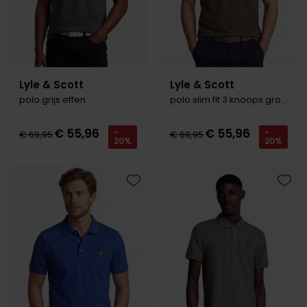
Lyle & Scott
Lyle & Scott
polo grijs effen
polo slim fit 3 knoops groen effen katoen
€ 55,96
€ 55,96
-
-
€ 69,95
€ 69,95
20%
20%
Toevoegen aan favorieten
Toevo