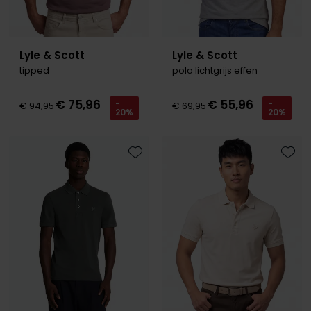
Lyle & Scott
Lyle & Scott
tipped
polo lichtgrijs effen
€ 75,96
€ 55,96
-
-
€ 94,95
€ 69,95
20%
20%
Toevoegen aan favorieten
Toevo