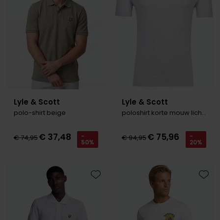
Lyle & Scott
Lyle & Scott
polo-shirt beige
poloshirt korte mouw lichtblauw
€ 37,48
€ 75,96
-
-
€ 74,95
€ 94,95
50%
20%
Toevoegen aan favorieten
Toevo