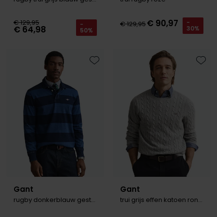
€ 90,97
€ 129,95
-
€ 129,95
-
€ 64,98
30%
50%
Toevoegen aan favorieten
Toevo
Gant
Gant
rugby donkerblauw gestreept
trui grijs effen katoen ronde hals