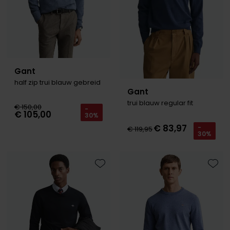
Gant
half zip trui blauw gebreid
Gant
trui blauw regular fit
€ 150,00
-
€ 105,00
30%
€ 83,97
-
€ 119,95
30%
Toevoegen aan favorieten
Toevo