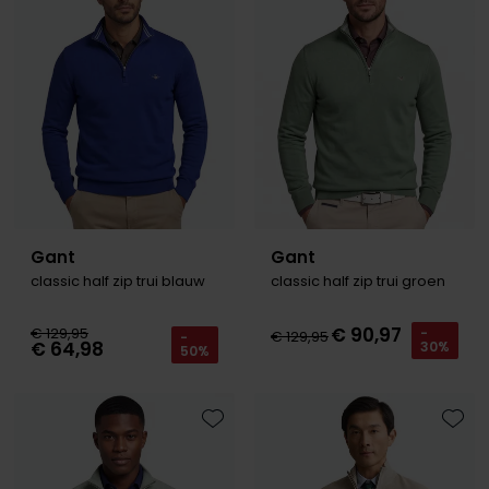
Roy Robson
Schiesser
Secrid
Slater
State of Art
Gant
Gant
Superdry
classic half zip trui blauw
classic half zip trui groen
Thomas Maine
€ 90,97
€ 129,95
-
€ 129,95
-
Tommy Hilfiger
€ 64,98
30%
50%
Tramarossa
Vanguard
Toevoegen aan favorieten
Toevo