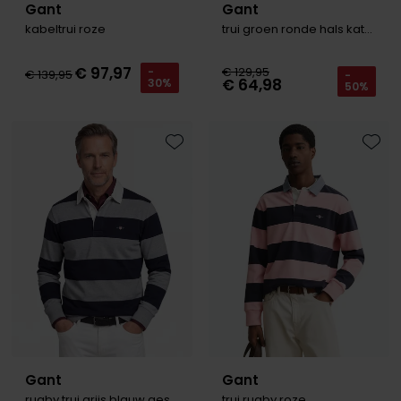
Gant
Gant
kabeltrui roze
trui groen ronde hals katoen
€ 97,97
€ 129,95
-
€ 139,95
-
€ 64,98
30%
50%
Toevoegen aan favorieten
Toevo
Gant
Gant
rugby trui grijs blauw gestreept
trui rugby roze