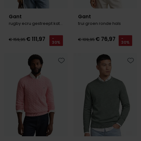
Gant
Gant
rugby ecru gestreept katoen
trui groen ronde hals
€ 111,97
€ 76,97
-
-
€ 159,95
€ 109,95
30%
30%
Toevoegen aan favorieten
Toevo