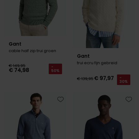
Gant
cable half zip trui groen
Gant
trui ecru fijn gebreid
€ 149,95
-
€ 74,98
50%
€ 97,97
-
€ 139,95
30%
Toevoegen aan favorieten
Toevo