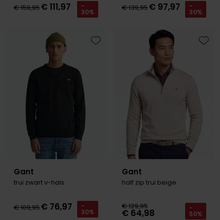
€ 111,97
€ 97,97
-
-
€ 159,95
€ 139,95
30%
30%
Toevoegen aan favorieten
Toevo
Gant
Gant
trui zwart v-hals
half zip trui beige
€ 76,97
€ 129,95
-
€ 109,95
-
€ 64,98
30%
50%