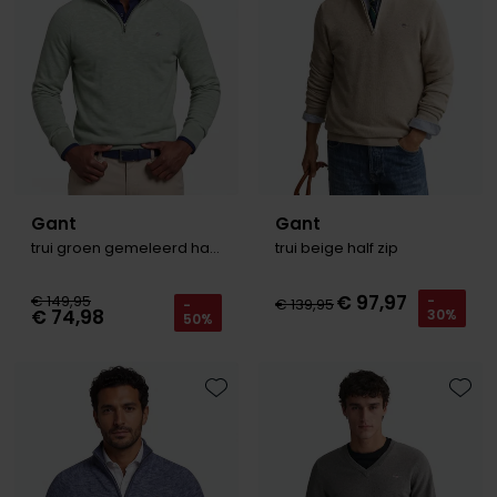
Gant
Gant
trui groen gemeleerd half zip
trui beige half zip
€ 97,97
€ 149,95
-
€ 139,95
-
€ 74,98
30%
50%
Toevoegen aan favorieten
Toevo