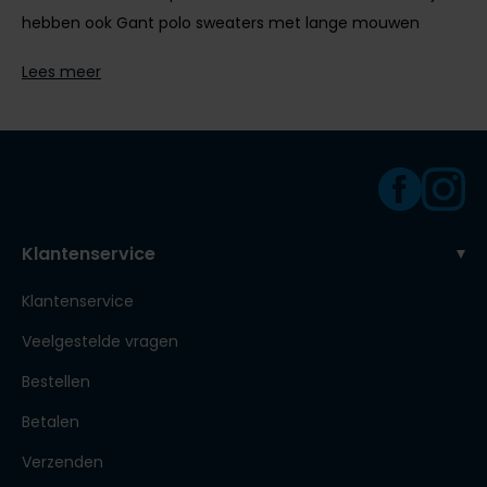
hebben ook Gant polo sweaters met lange mouwen
Lees meer
U bent van harte welkom in onze winkel voor een
vrijblijvend stijladvies.
Klantenservice
Klantenservice
Veelgestelde vragen
Bestellen
Betalen
Verzenden