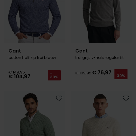
Gant
Gant
cotton half zip trui blauw
trui grijs v-hals regular fit
€ 76,97
€ 149,95
-
€ 109,95
-
€ 104,97
30%
30%
Toevoegen aan favorieten
Toevo