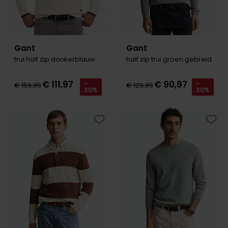
Gant
Gant
trui half zip donkerblauw
half zip trui groen gebreid
€ 111,97
€ 90,97
-
-
€ 159,95
€ 129,95
30%
30%
Toevoegen aan favorieten
Toevo