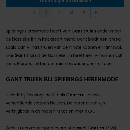
Toon volgende artikelen
1
2
3
4
Vorige
Volgende
Current Page
Page
Page
Page
Spierings Herenmode heeft van
Gant truien
onder meer
de klassieke lijn in het assortiment. Gant biedt een breed
scala aan V-hals truien van de fijnste katoen en lamswol.
Elke
Gant trui
uit de klassieke lijn heeft een V-hals en valt
ruim. Hierdoor zitten de truien bijzonder comfortabel.
GANT TRUIEN BIJ SPIERINGS HERENMODE
U vindt bij Spierings de V-hals
Gant trui
in vele
verschillende seizoen kleuren. De herentruien zijn
verkrijgbaar in de maten M tot en met XXXL.
Zoekt u een meer sportievere of casual
Gant trui
? Wij