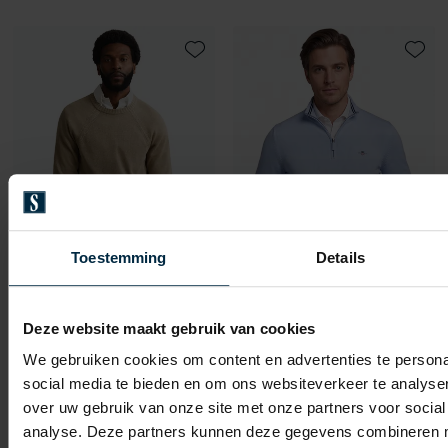
Toevoegen aan favorieten
Toevo
Toestemming
Details
Gant
Gant
Deze website maakt gebruik van cookies
trui kaki effen katoen
half zip trui lichtblauw
We gebruiken cookies om content en advertenties te persona
social media te bieden en om ons websiteverkeer te analyse
€ 229,95
€ 129,95
-
-
€ 160,97
€ 64,98
30%
50%
over uw gebruik van onze site met onze partners voor social
analyse. Deze partners kunnen deze gegevens combineren me