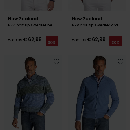
New Zealand
New Zealand
NZA half zip sweater beige gemêleerd
NZA half zip sweater oranje gemêleerd
€ 62,99
€ 62,99
-
-
€ 89,99
€ 89,99
30%
30%
Toevoegen aan favorieten
Toevo