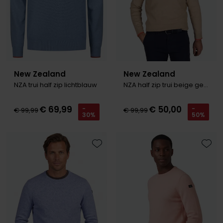
Roy Robson
Schiesser
Secrid
New Zealand
New Zealand
NZA trui half zip lichtblauw
NZA half zip trui beige gebreid Ralph
Slater
State of Art
€ 69,99
€ 50,00
-
-
€ 99,99
€ 99,99
30%
50%
Superdry
Thomas Maine
Toevoegen aan favorieten
Toevo
Tommy Hilfiger
Tramarossa
Vanguard