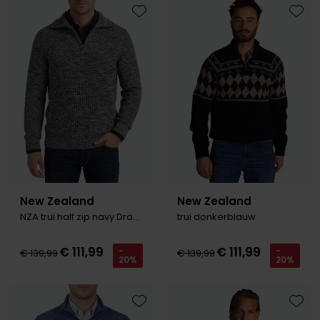
Toevoegen aan favorieten
Toevo
New Zealand
New Zealand
NZA trui half zip navy Drake gemeleerd
trui donkerblauw
€ 111,99
€ 111,99
-
-
€ 139,99
€ 139,99
20%
20%
Toevoegen aan favorieten
Toevo