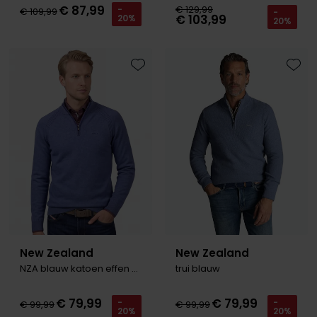
€ 87,99
€ 129,99
-
€ 109,99
-
€ 103,99
20%
20%
Toevoegen aan favorieten
Toevo
New Zealand
New Zealand
NZA blauw katoen effen half zip
trui blauw
€ 79,99
€ 79,99
-
-
€ 99,99
€ 99,99
20%
20%