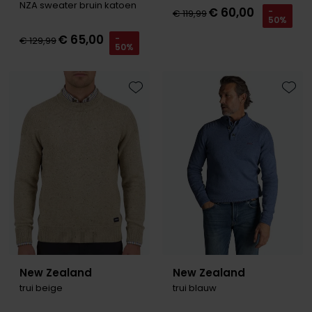
NZA sweater bruin katoen
€ 60,00
-
€ 119,99
50%
€ 65,00
-
€ 129,99
50%
Toevoegen aan favorieten
Toevo
New Zealand
New Zealand
trui beige
trui blauw