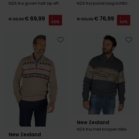
NZA trui groen half zip effen
NZA trui polokraag lichtblauw
€ 69,99
€ 76,99
-
-
€ 99,99
€ 109,99
30%
30%
Toevoegen aan favorieten
Toevo
New Zealand
NZA trui met knopen Miles groen
New Zealand