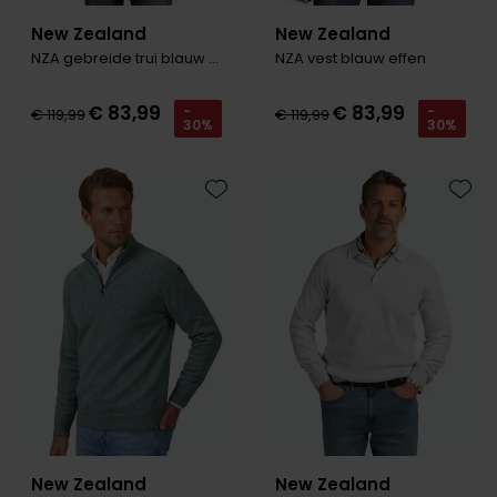
New Zealand
New Zealand
NZA gebreide trui blauw groen
NZA vest blauw effen
€ 83,99
€ 83,99
-
-
€ 119,99
€ 119,99
30%
30%
Toevoegen aan favorieten
Toevo
New Zealand
New Zealand