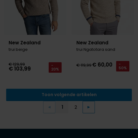
New Zealand
New Zealand
trui beige
trui Ngatotara sand
€ 60,00
€ 129,99
-
€ 119,99
-
€ 103,99
50%
20%
Toon volgende artikelen
1
2
Vorige
Volgende
Current Page
Page