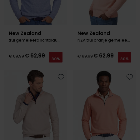
New Zealand
New Zealand
trui gemeleerd lichtblauw ronde hals
NZA trui oranje gemeleerd
€ 62,99
€ 62,99
-
-
€ 89,99
€ 89,99
30%
30%
Toevoegen aan favorieten
Toevo