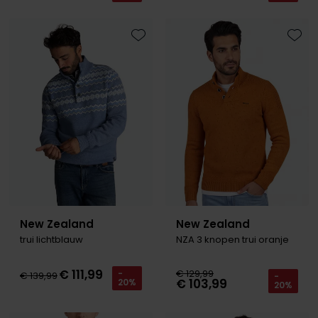
Toevoegen aan favorieten
Toevo
New Zealand
New Zealand
trui lichtblauw
NZA 3 knopen trui oranje
€ 111,99
€ 129,99
-
€ 139,99
-
€ 103,99
20%
20%