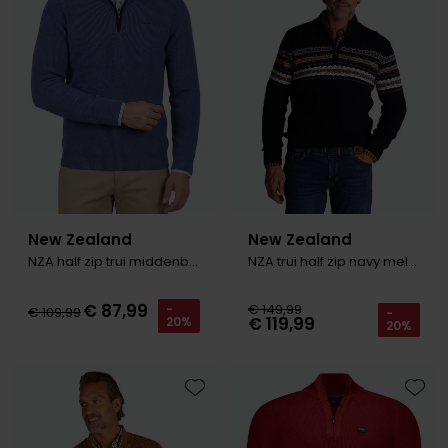
New Zealand
New Zealand
NZA half zip trui middenblauw
NZA trui half zip navy melange Seth
€ 87,99
€ 149,99
-
€ 109,99
-
€ 119,99
20%
20%
Toevoegen aan favorieten
Toevo