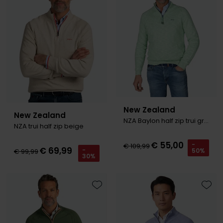
Tommy Hilfiger
Tommy Hilfiger
Giorgio
Vanguard
Vanguard
Lange maten
John Miller
Overhemden extra lang
La Boucle
Lacoste
New Zealand
Ledub
New Zealand
NZA Baylon half zip trui groen
NZA trui half zip beige
Lindenmann
€ 55,00
-
€ 109,99
Mac
€ 69,99
-
50%
€ 99,99
30%
Mc Alson
Meyer
Toevoegen aan favorieten
Toevo
New Zealand
North 84