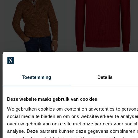
New Zealand
New Zealand
NZA trui half zip Deacon oranje gemeleerd
Trui rood 26GN491-DEEP RED MELANGE
Toestemming
Details
€ 129,99
€ 109,99
-
€ 103,99
20%
Deze website maakt gebruik van cookies
We gebruiken cookies om content en advertenties te persona
Toevoegen aan favorieten
Toevo
social media te bieden en om ons websiteverkeer te analyse
over uw gebruik van onze site met onze partners voor social
analyse. Deze partners kunnen deze gegevens combineren me