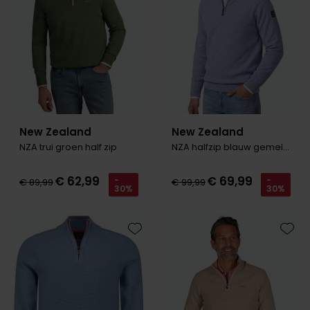
Olymp
People of Shibuya
PME Legend
Pierre Cardin
New Zealand
New Zealand
NZA trui groen half zip
NZA halfzip blauw gemeleerd
Polo Ralph Lauren
Portofino
€ 62,99
€ 69,99
-
-
€ 89,99
€ 99,99
30%
30%
Profuomo
R2
Toevoegen aan favorieten
Toevo
Rehab
Replay
Reset