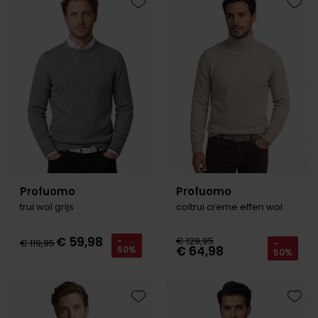
Roy Robson
Toevoegen aan favorieten
Toevo
Schiesser
Secrid
Slater
State of Art
Superdry
Profuomo
Profuomo
Thomas Maine
trui wol grijs
coltrui creme effen wol
Tommy Hilfiger
€ 59,98
€ 129,95
-
€ 119,95
-
Tramarossa
€ 64,98
50%
50%
Vanguard
Toevoegen aan favorieten
Toevo