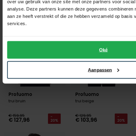
over uw gebruik van onze site met onze partners voor social
analyse. Deze partners kunnen deze gegevens combineren me
aan ze heeft verstrekt of die ze hebben verzameld op basis
Toevoegen aan favorieten
Toevo
services.
Oké
Aanpassen
Profuomo
Profuomo
trui bruin
trui beige
€ 159,95
€ 129,95
-
-
€ 127,96
€ 103,96
20%
20%