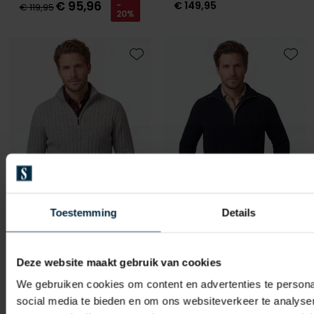
€ 95,96
€ 149,95
-
€ 119,95
20%
Toevoegen aan favorieten
Toevo
Toestemming
Details
Profuomo
Profuomo
trui grijs
trui donkerblauw
Deze website maakt gebruik van cookies
We gebruiken cookies om content en advertenties te persona
€ 159,95
€ 159,95
-
-
€ 127,96
€ 127,96
social media te bieden en om ons websiteverkeer te analyse
20%
20%