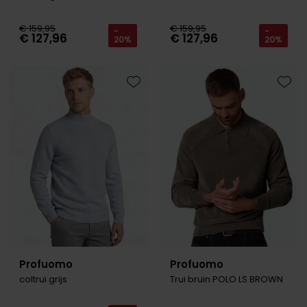
€ 159,95
€ 159,95
-
-
€ 127,96
€ 127,96
20%
20%
Toevoegen aan favorieten
Toevo
Profuomo
Profuomo
coltrui grijs
Trui bruin POLO LS BROWN