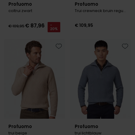
Profuomo
Profuomo
coltrui zwart
Trui crewneck bruin regular fit
€ 87,96
€ 109,95
-
€ 109,95
20%
Toevoegen aan favorieten
Toevo
Profuomo
Profuomo
trui beige
trui lichtblauw