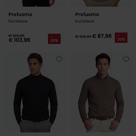
Profuomo
Profuomo
trui blauw
trui blauw
€ 87,96
€ 129,95
-
€ 109,95
-
€ 103,96
20%
20%
Toevoegen aan favorieten
Toevo