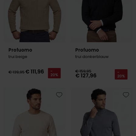
Profuomo
Profuomo
trui beige
trui donkerblauw
€ 111,96
€ 159,95
-
€ 139,95
-
€ 127,96
20%
20%
Toevoegen aan favorieten
Toevo