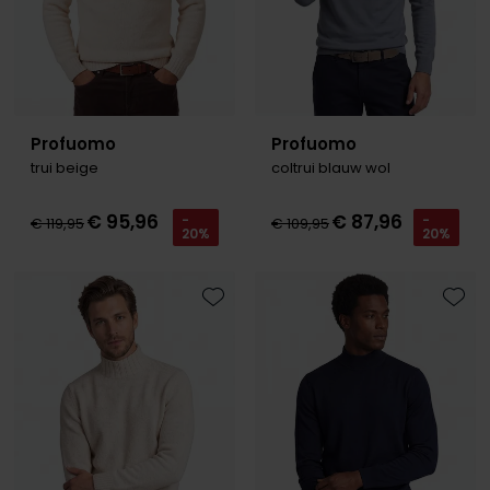
Profuomo
Profuomo
trui beige
coltrui blauw wol
€ 95,96
€ 87,96
-
-
€ 119,95
€ 109,95
20%
20%
Toevoegen aan favorieten
Toevo