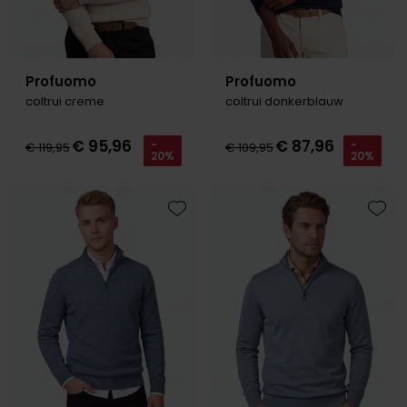
Profuomo
Profuomo
coltrui creme
coltrui donkerblauw
€ 95,96
€ 87,96
-
-
€ 119,95
€ 109,95
20%
20%
Toevoegen aan favorieten
Toevo