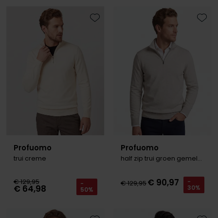
Olymp
Toevoegen aan favorieten
Toevo
People of Shibuya
PME Legend
Pierre Cardin
Polo Ralph Lauren
Portofino
Profuomo
Profuomo
Profuomo
R2
trui creme
half zip trui groen gemeleerd
Rehab
€ 90,97
€ 129,95
-
€ 129,95
-
€ 64,98
30%
50%
Replay
Reset