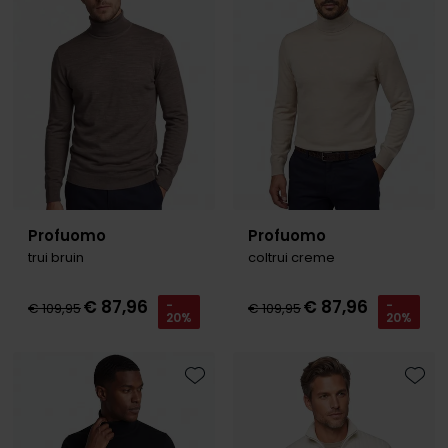
Profuomo
Profuomo
trui bruin
coltrui creme
€ 87,96
€ 87,96
-
-
€ 109,95
€ 109,95
20%
20%
Toevoegen aan favorieten
Toevo