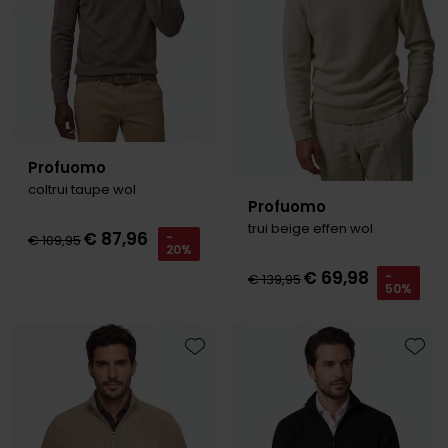
Profuomo
coltrui taupe wol
Profuomo
trui beige effen wol
€ 87,96
-
€ 109,95
20%
€ 69,98
-
€ 139,95
50%
Toevoegen aan favorieten
Toevo