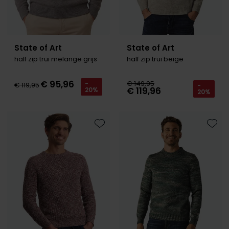
State of Art
State of Art
half zip trui melange grijs
half zip trui beige
€ 95,96
€ 149,95
-
€ 119,95
-
€ 119,96
20%
20%
Toevoegen aan favorieten
Toevo