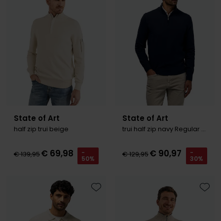
Tommy Hilfiger
Tommy Hilfiger
Giorgio
Vanguard
Vanguard
Lange maten
John Miller
Overhemden extra lang
La Boucle
Lacoste
Ledub
State of Art
State of Art
Lindenmann
half zip trui beige
trui half zip navy Regular Fit
Mac
€ 69,98
€ 90,97
-
-
€ 139,95
€ 129,95
50%
30%
Mc Alson
Meyer
New Zealand
Toevoegen aan favorieten
Toevo
North 84