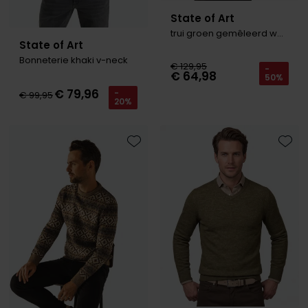
State of Art
trui groen gemêleerd wol ronde hals
State of Art
Bonneterie khaki v-neck
€ 129,95
-
€ 64,98
50%
€ 79,96
-
€ 99,95
20%
Toevoegen aan favorieten
Toevo