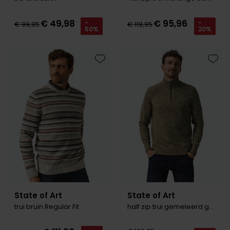
€ 49,98
€ 95,96
-
-
€ 99,95
€ 119,95
50%
20%
Toevoegen aan favorieten
Toevo
State of Art
State of Art
trui bruin Regular Fit
half zip trui gemeleerd groen