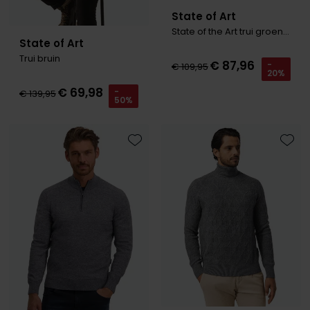
State of Art
State of the Art trui groen gemeleerd v-hals
State of Art
Trui bruin
€ 87,96
-
€ 109,95
20%
€ 69,98
-
€ 139,95
50%
Toevoegen aan favorieten
Toevo