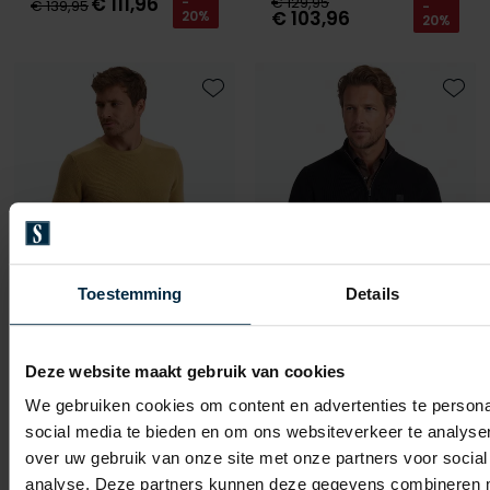
€ 111,96
€ 129,95
-
€ 139,95
-
€ 103,96
20%
20%
Toevoegen aan favorieten
Toevo
Toestemming
Details
Deze website maakt gebruik van cookies
State of Art
State of Art
Bonneterie geel 100% katoen gebreid
half zip trui gebreid navy
We gebruiken cookies om content en advertenties te persona
social media te bieden en om ons websiteverkeer te analyse
€ 95,96
€ 95,96
-
-
over uw gebruik van onze site met onze partners voor social
€ 119,95
€ 119,95
20%
20%
analyse. Deze partners kunnen deze gegevens combineren me