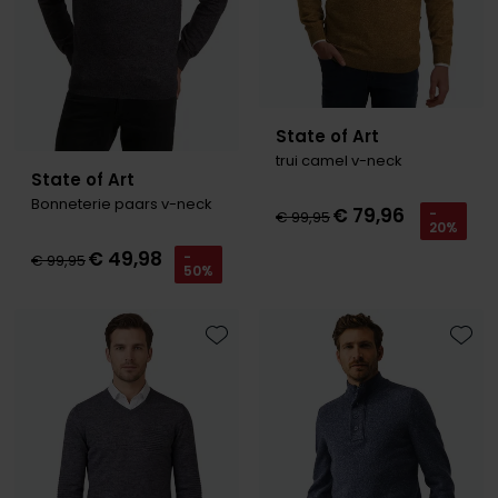
State of Art
trui camel v-neck
State of Art
Bonneterie paars v-neck
€ 79,96
-
€ 99,95
20%
€ 49,98
-
€ 99,95
50%
Toevoegen aan favorieten
Toevo