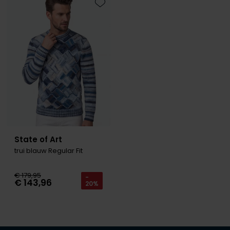
Toevoegen aan favorieten
State of Art
trui blauw Regular Fit
€ 179,95
-
€ 143,96
20%