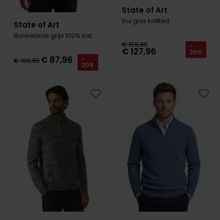
State of Art
trui grijs knitted
State of Art
Bonneterie grijs 100% katoen
€ 159,95
-
€ 127,96
20%
€ 87,96
-
€ 109,95
20%
Toevoegen aan favorieten
Toevo