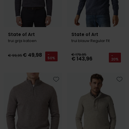
State of Art
State of Art
trui grijs katoen
trui blauw Regular Fit
€ 49,98
€ 179,95
-
€ 99,95
-
€ 143,96
50%
20%
Toevoegen aan favorieten
Toevo