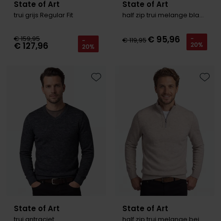
State of Art
State of Art
trui grijs Regular Fit
half zip trui melange blauw
€ 95,96
€ 159,95
-
€ 119,95
-
€ 127,96
20%
20%
Toevoegen aan favorieten
Toevo
State of Art
State of Art
trui antraciet
half zip trui melange beige