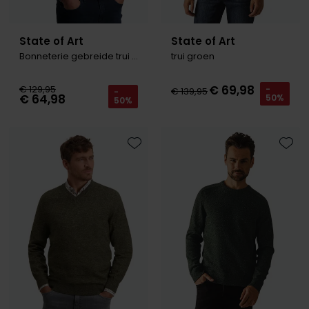
State of Art
State of Art
Bonneterie gebreide trui roze
trui groen
€ 69,98
€ 129,95
-
€ 139,95
-
€ 64,98
50%
50%
Toevoegen aan favorieten
Toevo