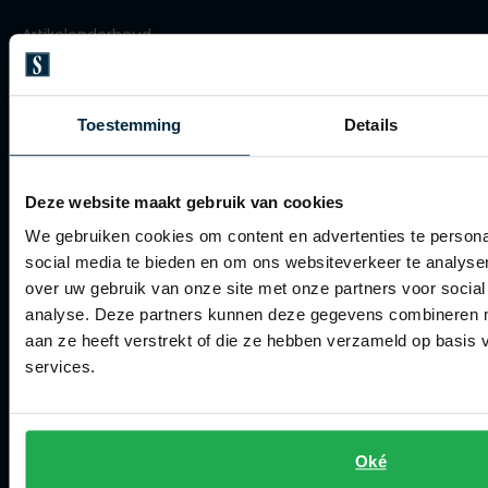
Olymp
Artikelonderhoud
Winkel
People of Shibuya
Toestemming
Details
Winkel
PME Legend
Openingstijden
Pierre Cardin
Deze website maakt gebruik van cookies
Contact winkel
Polo Ralph Lauren
We gebruiken cookies om content en advertenties te persona
Contact webshop
social media te bieden en om ons websiteverkeer te analyse
Portofino
over uw gebruik van onze site met onze partners voor social
Profuomo
analyse. Deze partners kunnen deze gegevens combineren me
Spierings Herenmode
aan ze heeft verstrekt of die ze hebben verzameld op basis
R2
services.
Over Spierings
Rehab
Collecties herenkleding
Replay
Lengtematen herenkleding
Oké
Reset