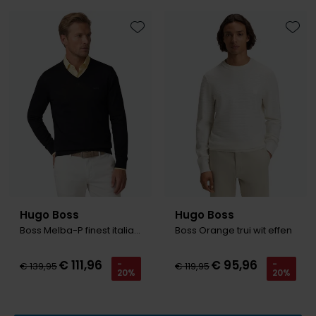
Toevoegen aan favorieten
Toevo
Hugo Boss
Hugo Boss
Boss Melba-P finest italian yarn zwart gebreid
Boss Orange trui wit effen
€ 111,96
€ 95,96
-
-
€ 139,95
€ 119,95
20%
20%