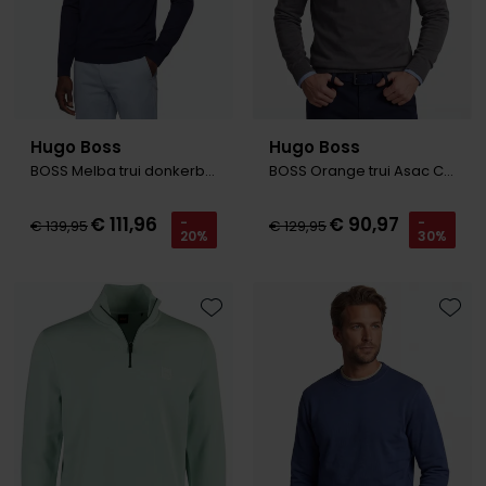
Hugo Boss
Hugo Boss
BOSS Melba trui donkerblauw
BOSS Orange trui Asac C groen gebreid
€ 111,96
€ 90,97
-
-
€ 139,95
€ 129,95
20%
30%
Toevoegen aan favorieten
Toevo