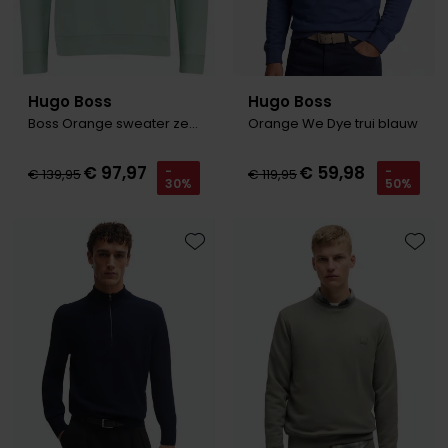
Hugo Boss
Hugo Boss
Boss Orange sweater zetrust blauw
Orange We Dye trui blauw
€ 97,97
€ 59,98
-
-
€ 139,95
€ 119,95
30%
50%
Toevoegen aan favorieten
Toevo