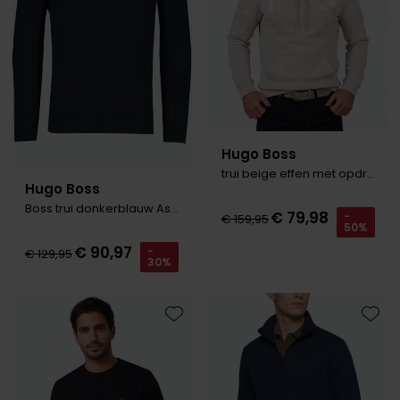
Roy Robson
Schiesser
Secrid
Slater
Hugo Boss
trui beige effen met opdruk
State of Art
Hugo Boss
Boss trui donkerblauw Asac
Superdry
€ 79,98
-
€ 159,95
50%
Thomas Maine
€ 90,97
-
€ 129,95
30%
Tommy Hilfiger
Tramarossa
Toevoegen aan favorieten
Toevo
Vanguard