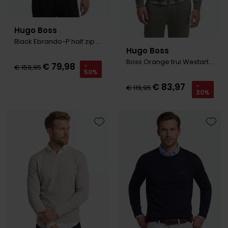
Hugo Boss
Black Ebrando-P half zip donkerblauw
Hugo Boss
Boss Orange trui Westart groen effen normale fit ronde hals
€ 79,98
-
€ 159,95
50%
€ 83,97
-
€ 119,95
30%
Toevoegen aan favorieten
Toevo