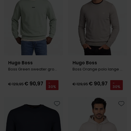
Olymp
People of Shibuya
PME Legend
Pierre Cardin
Hugo Boss
Hugo Boss
Polo Ralph Lauren
Boss Green sweater groen katoen
Boss Orange polo lange mouw grijs
Portofino
€ 90,97
€ 90,97
-
-
Profuomo
€ 129,95
€ 129,95
30%
30%
R2
Rehab
Toevoegen aan favorieten
Toevo
Replay
Reset