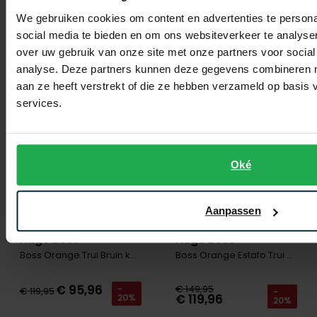
€ 127,96
20%
20%
We gebruiken cookies om content en advertenties te persona
social media te bieden en om ons websiteverkeer te analyse
over uw gebruik van onze site met onze partners voor social
Toevoegen aan favorieten
Toevo
analyse. Deze partners kunnen deze gegevens combineren me
aan ze heeft verstrekt of die ze hebben verzameld op basis
services.
Oké
Aanpassen
Hugo Boss
Hugo Boss
Boss Orange Trui Bruin katoen kasjmier
Boss Orange Estafo Trui Bruin wol
€ 95,96
€ 149,95
-
€ 119,95
-
€ 119,96
20%
20%