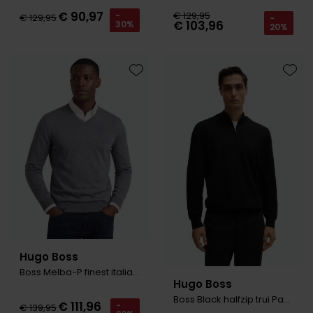
€ 90,97
€ 129,95
-
€ 129,95
-
€ 103,96
30%
20%
Toevoegen aan favorieten
Toevo
Hugo Boss
Boss Melba-P finest italian yarn grijs
Hugo Boss
Boss Black halfzip trui Padro zwart
€ 111,96
-
€ 139,95