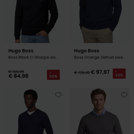
Hugo Boss
Hugo Boss
Boss Black C-Sharpe sweater zwart
Boss Orange Zetrust sweater opestaande kraag navy
€ 97,97
€ 169,95
-
€ 139,95
-
€ 84,98
30%
50%
Toevoegen aan favorieten
Toevo