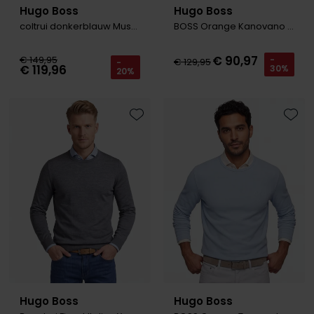
Hugo Boss
Hugo Boss
coltrui donkerblauw Musso-P
BOSS Orange Kanovano S trui lichtblauw knit
€ 90,97
€ 149,95
-
€ 129,95
-
€ 119,96
30%
20%
Toevoegen aan favorieten
Toevo
Hugo Boss
Hugo Boss