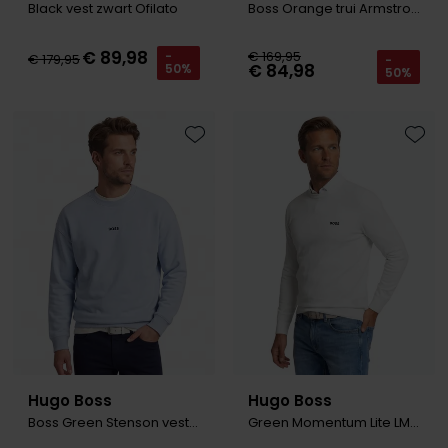
Black vest zwart Ofilato
Boss Orange trui Armstrong wol beige grof gebreid
€ 89,98
€ 169,95
-
€ 179,95
-
€ 84,98
50%
50%
Toevoegen aan favorieten
Toevo
Hugo Boss
Hugo Boss
Boss Green Stenson vest lichtblauw effen
Green Momentum Lite LM t-shirt wit