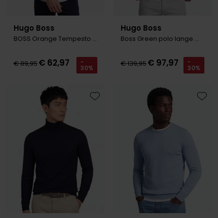
Hugo Boss
Hugo Boss
BOSS Orange Tempesto trui beige structuur
Boss Green polo lange mouw donkerblauw
€ 62,97
€ 97,97
-
-
€ 89,95
€ 139,95
30%
30%
Toevoegen aan favorieten
Toevo