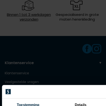
Roy Robson
Binnen 1 tot 3 werkdagen
Gespecialiseerd in grote
verzonden
maten herenkleding
Schiesser
Secrid
Slater
State of Art
Superdry
Klantenservice
Thomas Maine
Klantenservice
Tommy Hilfiger
Veelgestelde vragen
Tramarossa
Vanguard
Bestellen
Betalen
Toestemming
Details