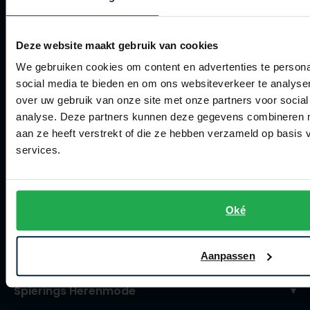
Verzenden
Retourneren
Deze website maakt gebruik van cookies
Klachtenafhandeling
We gebruiken cookies om content en advertenties te persona
Actievoorwaarden
social media te bieden en om ons websiteverkeer te analyse
over uw gebruik van onze site met onze partners voor social
Artikelonderhoud
analyse. Deze partners kunnen deze gegevens combineren me
aan ze heeft verstrekt of die ze hebben verzameld op basis
Winkel
services.
Winkel
Openingstijden
Oké
Contact winkel
Contact webshop
Aanpassen
Spierings Herenmode