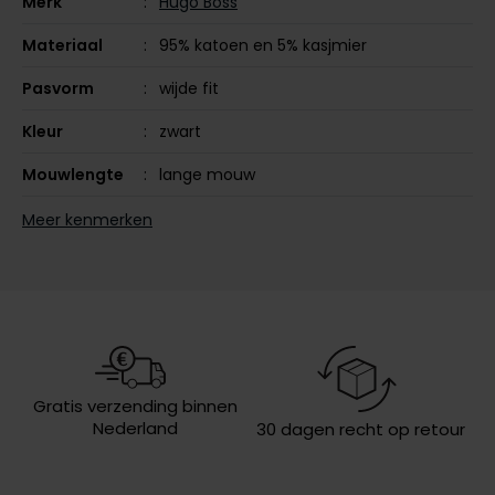
Merk
Hugo Boss
Olymp
Materiaal
95% katoen en 5% kasjmier
Pasvorm
wijde fit
People of Shibuya
Kleur
zwart
PME Legend
Mouwlengte
lange mouw
Pierre Cardin
Leveranciers
50527583-001
Meer kenmerken
nr.
Polo Ralph Lauren
Model
ronde hals
Portofino
Profuomo
Design
effen
R2
Wasvoorschriften
30°C was, niet in de droger, strijken
op lage temperatuur, niet chemisch
reinigen
Rehab
Gratis verzending binnen
Nederland
30 dagen recht op retour
Replay
Reset