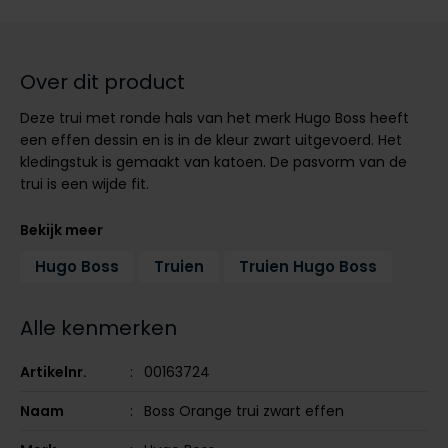
Tommy Hilfiger
Tommy Hilfiger
Giorgio
Vanguard
Vanguard
Over dit product
Lange maten
Deze trui met ronde hals van het merk Hugo Boss heeft
John Miller
Overhemden extra lang
een effen dessin en is in de kleur zwart uitgevoerd. Het
La Boucle
kledingstuk is gemaakt van katoen. De pasvorm van de
trui is een wijde fit.
Lacoste
Ledub
Bekijk meer
Lindenmann
Hugo Boss
Truien
Truien Hugo Boss
Mac
Alle kenmerken
Mc Alson
Meyer
Artikelnr.
00163724
New Zealand
Naam
Boss Orange trui zwart effen
North 84