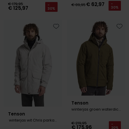
€ 62,97
€ 179,95
-
€ 89,95
-
€ 125,97
30%
30%
Toevoegen aan favorieten
Toevo
Tenson
winterjas groen waterdicht
Tenson
winterjas wit Chris parka met capuchon
€ 219,95
-
€ 175,96
20%