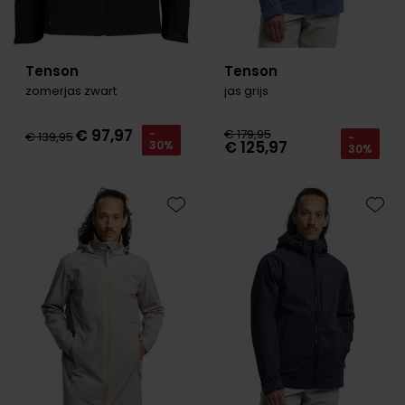
Tenson
Tenson
zomerjas zwart
jas grijs
€ 97,97
€ 179,95
-
€ 139,95
-
€ 125,97
30%
30%
Toevoegen aan favorieten
Toevo