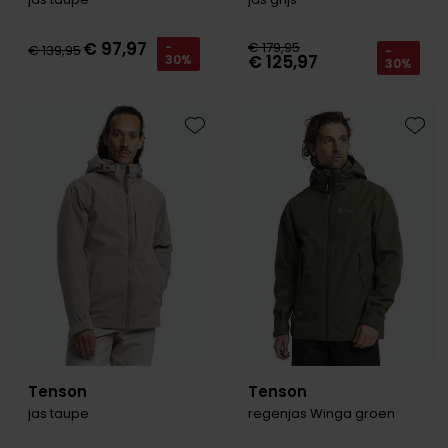
€ 97,97
€ 179,95
-
€ 139,95
-
€ 125,97
30%
30%
Toevoegen aan favorieten
Toevo
Tenson
Tenson
jas taupe
regenjas Winga groen