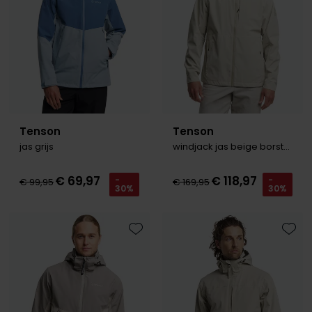
Tenson
Tenson
jas grijs
windjack jas beige borstzak
€ 69,97
€ 118,97
-
-
€ 99,95
€ 169,95
30%
30%
Toevoegen aan favorieten
Toevo