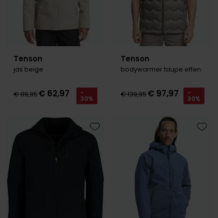
Tenson
Tenson
jas beige
bodywarmer taupe effen
€ 62,97
€ 97,97
-
-
€ 89,95
€ 139,95
30%
30%
Toevoegen aan favorieten
Toevo