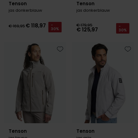
Tenson
Tenson
jas donkerblauw
jas donkerblauw
€ 118,97
€ 179,95
-
€ 169,95
-
€ 125,97
30%
30%
Toevoegen aan favorieten
Toevo
Tenson
Tenson
jas taupe
jas grijs