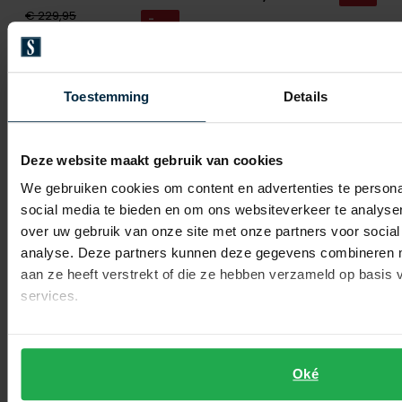
€ 229,95
-
€ 114,98
50%
Toestemming
Details
Toevoegen aan favorieten
Toevo
Deze website maakt gebruik van cookies
We gebruiken cookies om content en advertenties te persona
social media te bieden en om ons websiteverkeer te analyse
over uw gebruik van onze site met onze partners voor social
analyse. Deze partners kunnen deze gegevens combineren me
aan ze heeft verstrekt of die ze hebben verzameld op basis
services.
Tenson
winterjas bruin
Tenson
Oké
tussenjas beige Stewie
€ 349,95
-
€ 279,96
20%