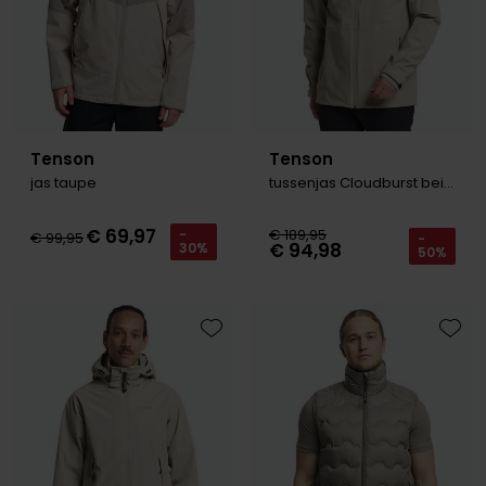
Tenson
Tenson
jas taupe
tussenjas Cloudburst beige
€ 69,97
€ 189,95
-
€ 99,95
-
€ 94,98
30%
50%
Toevoegen aan favorieten
Toevo