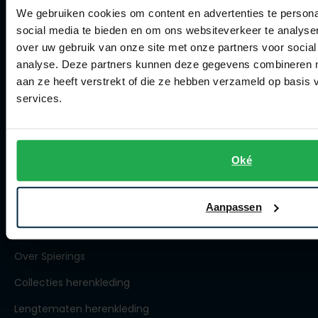
Actievoorwaarden
We gebruiken cookies om content en advertenties te persona
social media te bieden en om ons websiteverkeer te analyse
Artikelonderhoud
over uw gebruik van onze site met onze partners voor social
analyse. Deze partners kunnen deze gegevens combineren me
Winkel
aan ze heeft verstrekt of die ze hebben verzameld op basis
services.
Winkel
Openingstijden
Contact winkel
Oké
Contact webshop
Aanpassen
Spierings Herenmode
Over Spierings
Collecties herenkleding
Lengtematen herenkleding