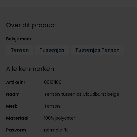
Tommy Hilfiger
Tommy Hilfiger
Giorgio
Vanguard
Vanguard
Over dit product
Lange maten
John Miller
Bekijk meer
Overhemden extra lang
La Boucle
Tenson
Tussenjas
Tussenjas Tenson
Lacoste
Alle kenmerken
Ledub
Lindenmann
Artikelnr.
00161106
Mac
Naam
Tenson tussenjas Cloudburst beige
Mc Alson
Merk
Tenson
Meyer
Materiaal
100% polyester
New Zealand
Pasvorm
normale fit
North 84