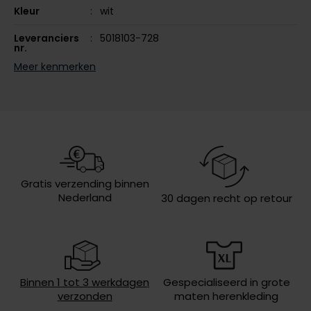
Kleur
wit
Olymp
Leveranciers
5018103-728
nr.
Meer kenmerken
Design
effen
People of Shibuya
PME Legend
Sluiting
rits
Pierre Cardin
Capuchon
met capuchon
Polo Ralph Lauren
Eigenschappen
met borstzak, waterdicht
Portofino
Lengte jas
half lang
Gratis verzending binnen
Nederland
30 dagen recht op retour
Profuomo
Soort jas
Windjacks
R2
Wasvoorschriften
30°C was, niet in de droger, niet
strijken, niet chemisch reinigen
Rehab
Replay
Binnen 1 tot 3 werkdagen
Gespecialiseerd in grote
verzonden
maten herenkleding
Reset