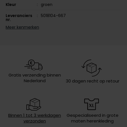
Kleur
groen
Olymp
Leveranciers
5018104-667
nr.
Meer kenmerken
Design
effen
People of Shibuya
PME Legend
Sluiting
rits
Pierre Cardin
Capuchon
zonder capuchon
Polo Ralph Lauren
Eigenschappen
met borstzak, waterdicht
Portofino
Lengte jas
lang
Gratis verzending binnen
Nederland
30 dagen recht op retour
Profuomo
Soort jas
Regenjassen
R2
Wasvoorschriften
30°C was, toegestaan voor de
droger, niet strijken, niet chemisch
Rehab
reinigen
Replay
Binnen 1 tot 3 werkdagen
Gespecialiseerd in grote
verzonden
maten herenkleding
Reset