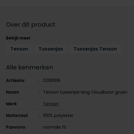
Tommy Hilfiger
Tommy Hilfiger
Giorgio
Vanguard
Vanguard
Over dit product
Lange maten
John Miller
Bekijk meer
Overhemden extra lang
La Boucle
Tenson
Tussenjas
Tussenjas Tenson
Lacoste
Alle kenmerken
Ledub
Lindenmann
Artikelnr.
00161108
Mac
Naam
Tenson tussenjas lang Cloudburst groen
Mc Alson
Merk
Tenson
Meyer
Materiaal
100% polyester
New Zealand
Pasvorm
normale fit
North 84