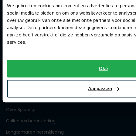
Actievoorwaarden
We gebruiken cookies om content en advertenties te persona
social media te bieden en om ons websiteverkeer te analyse
Artikelonderhoud
over uw gebruik van onze site met onze partners voor social
analyse. Deze partners kunnen deze gegevens combineren me
Winkel
aan ze heeft verstrekt of die ze hebben verzameld op basis
services.
Winkel
Openingstijden
Contact winkel
Oké
Contact webshop
Aanpassen
Spierings Herenmode
Over Spierings
Collecties herenkleding
Lengtematen herenkleding