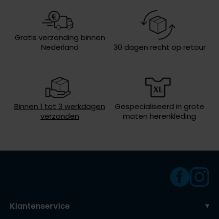
Olymp
Eigenschappen
waterdicht
Lengte jas
kort
Gratis verzending binnen
Nederland
30 dagen recht op retour
People of Shibuya
Soort jas
Regenjassen
PME Legend
Wasvoorschriften
30°C was, niet in de droger, niet
strijken, niet chemisch reinigen
Pierre Cardin
Polo Ralph Lauren
Binnen 1 tot 3 werkdagen
Gespecialiseerd in grote
verzonden
maten herenkleding
Portofino
Profuomo
R2
Rehab
Replay
Klantenservice
Reset