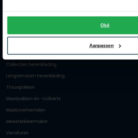
Openingstijden
Contact winkel
Contact webshop
Oké
Spierings Herenmode
Aanpassen
Over Spierings
Collecties herenkleding
Lengtematen herenkleding
Trouwpakken
Maatpakken en -colberts
Maatoverhemden
Meesterkleermaker
Vacatures