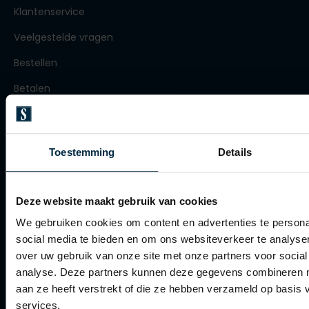
Roy Robson
Klantenservice
Veelgestelde vragen
Bestellen
Schiesser
Betalen
Secrid
Verzenden
Slater
Retourneren
State of Art
Toestemming
Details
Klachtenafhandeling
Superdry
Thomas Maine
Actievoorwaarden
Deze website maakt gebruik van cookies
Tommy Hilfiger
Artikelonderhoud
We gebruiken cookies om content en advertenties te persona
Tramarossa
social media te bieden en om ons websiteverkeer te analyse
Winkel
over uw gebruik van onze site met onze partners voor social
Vanguard
analyse. Deze partners kunnen deze gegevens combineren me
Winkel
aan ze heeft verstrekt of die ze hebben verzameld op basis
services.