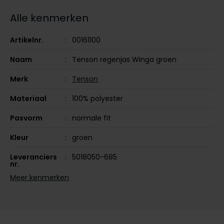
Tommy Hilfiger
Tommy Hilfiger
Alle kenmerken
Giorgio
Vanguard
Vanguard
Artikelnr.
00161100
Lange maten
Naam
Tenson regenjas Winga groen
John Miller
Overhemden extra lang
La Boucle
Merk
Tenson
Lacoste
Materiaal
100% polyester
Ledub
Pasvorm
normale fit
Lindenmann
Kleur
groen
Mac
Leveranciers
5018050-685
nr.
Mc Alson
Meer kenmerken
Meyer
Design
effen
New Zealand
Sluiting
rits
North 84
Capuchon
met capuchon