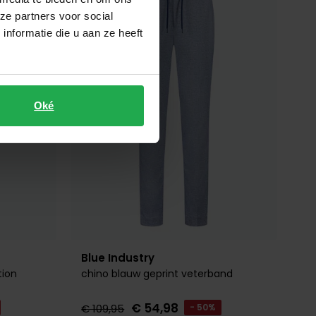
Toevoegen aan favorieten
Toevoegen 
ze partners voor social
nformatie die u aan ze heeft
Oké
Blue Industry
ion
chino blauw geprint veterband
€ 54,98
€ 109,95
- 50%