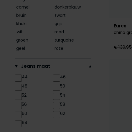
camel
donkerblauw
Replay
bruin
zwart
Tommy Hilfiger
khaki
grijs
Eurex
Tramarossa
wit
rood
chino gr
Vanguard
groen
turquoise
€ 139,95
geel
roze
Jeans maat
44
46
48
50
52
54
56
58
60
62
64