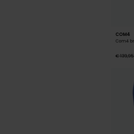
COM4
Com4 br
€ 139,95