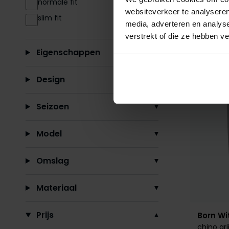
normale fit
websiteverkeer te analyseren
slim fit
media, adverteren en analys
verstrekt of die ze hebben v
Eigenschappen
Design
Seizoen
Model
Omslag
Materiaal
Prijs
Born Wi
chino gri