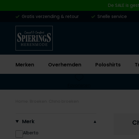
Skip to content
De SALE is ges
Gratis verzending & retour
Snelle service
Merken
Overhemden
Poloshirts
T
Favorieten
Home
Broeken
Chino broeken
Filteren op
Merk
C
Alberto