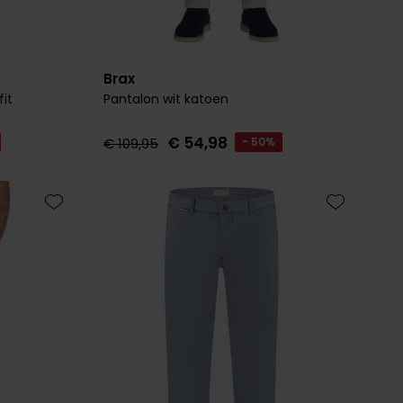
Brax
it
Pantalon wit katoen
€ 54,98
€ 109,95
- 50%
Toevoegen aan favorieten
Toevoegen 