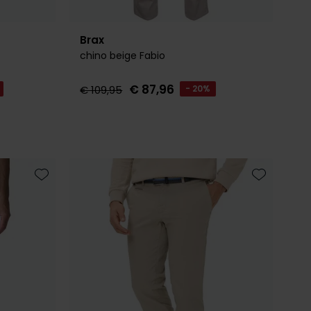
Brax
chino beige Fabio
€ 87,96
€ 109,95
- 20%
Toevoegen aan favorieten
Toevoegen 