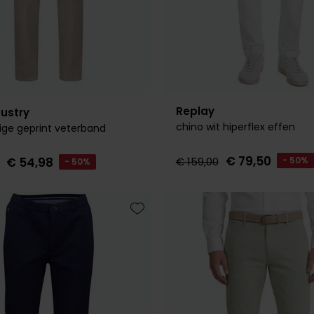
Replay
dustry
chino wit hiperflex effen
ige geprint veterband
€ 79,50
€ 159,00
- 50%
€ 54,98
- 50%
Toevoegen aan favorieten