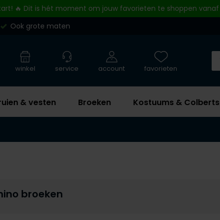
tart! 🔥 Dit is hét moment om jouw favorieten te shoppen vanaf
Ook grote maten
winkel
service
account
favorieten
ruien & vesten
Broeken
Kostuums & Colberts
hino broeken