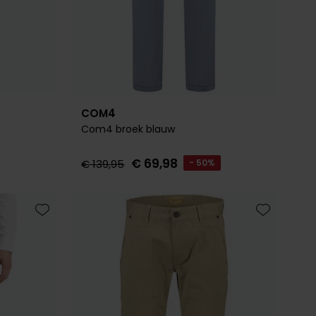
COM4
Com4 broek blauw
€ 69,98
€ 139,95
- 50%
Toevoegen aan favorieten
Toevoegen 