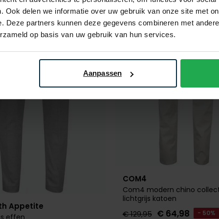
Toevoegen aan favorieten
. Ook delen we informatie over uw gebruik van onze site met on
e. Deze partners kunnen deze gegevens combineren met andere i
erzameld op basis van uw gebruik van hun services.
Aanpassen
COM4
Com4 modern chino collect
lichtgrijs katoen
th Appetite
€ 64,98
€ 129,95
- 50%
js effen