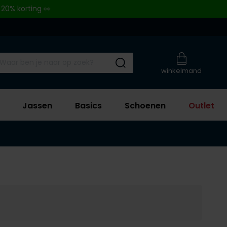
 20% korting 👀
Submit search
winkelmand
Jassen
Basics
Schoenen
Outlet