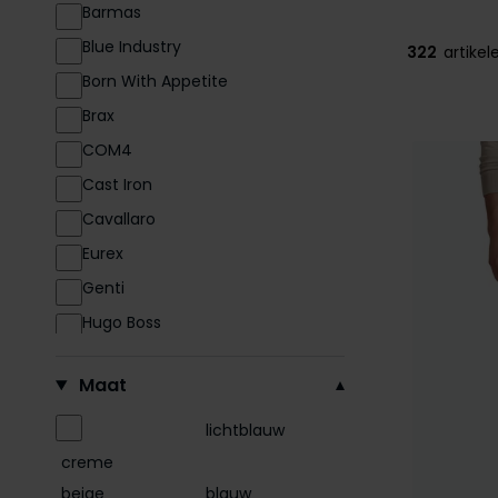
Barmas
Blue Industry
322
artikel
Born With Appetite
Brax
COM4
Cast Iron
Cavallaro
Eurex
Genti
Hugo Boss
Mac
Maat
Meyer
North84
lichtblauw
PME Legend
creme
beige
blauw
Profuomo