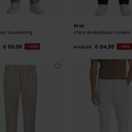
Brax
oen touwsluiting
chino donkerblauw modern f
€ 69,98
€ 64,98
- 50%
€ 129,95
- 50%
Toevoegen aan favorieten