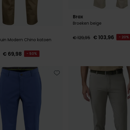
Brax
Broeken beige
€ 103,96
€ 129,95
- 20%
uin Modern Chino katoen
€ 69,98
- 50%
Toevoegen aan favorieten